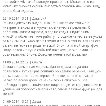
настройки wf, такой вкладки просто нет. Может, кто из
купивших сможет скрины выслать в помощь чайникам. Буду
очень благодарна.
22.10.2014 13:51 |
Дмитрий
Решил купить эту видеоняню. Раньше такие только в
инетрнете видел и в журналах, в качестве рекламы. С
ребенком живем вдвоем, в сад не ходит. Сидит с ним
няня.Это облегчает мне работу по оценке качества ее ухода
за мои сыном. Вижу все отлично и слышу точно. так как есть
у меня интернет и родительский блок - это мой смартфон.
Получается и в гуще событий нахожусь, и экономия на
родительским блоке. Доволен очень этой моделью.
11.09.2014 22:02 |
Ольга
Самая современная модель. Давно ждала когда она
появится и тут как раз совпало рождение ребенка. Телефон
есть, камера есть и интернет. Больше ничего не нужно.
Бегаю по всему дому. Ребенок лежит спокойно. Все
наблюдаю прекрасно.Ночное видение, детектор движение и
удаленный поворот камеры - это самые важные функции для
меня!!!!!
04.09.2014 13:27 |
Даша
Это беспроводная видеоняня ноу - хау современности. есть