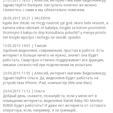
27.05.2015 18:03 |
Алексей, интернет-магазин Видеоняня.ру
Здравствуйте Валерия. Настроить конечно же можно.
Свяжитесь с нами и мы обязательно поможем.
26.05.2015 20:21 |
VALERIYA
kypila dve shtuki. ne mogy nastroit yje god. skoro bebi virastet, a
kamera odna rabotaet ot kabelya, inogda za kotom posmotret.
Vozmojno li kakyu-to dop konsultaciu poluchit? y menya prosto
net knopki wps/qss i nichego ne vixodit. spasibo
13.05.2015 14:01 |
Таисия
Удобная видеоняня, современная, простая в работе. Есть
интернет и больше ничего не нужно, значит она будет
работать. Смартфон отлично поддерживает все функции,
никаких сложностей при подключении не испытала.
23.04.2015 11:55 |
Алексей, интернет-магазин Видеоняня.ру
Здравствуйте Ольга. Да, видеоняня будет работать на
устройствах iPhone, iPad, компьютер (Win или Mac).
23.04.2015 11:12 |
Ольга
Добрый день, скажите, пожалуйста, если у меня нет в
помещении интернета, видеоняня Ramili Baby HD Monitor
RV800 будет работать? И даже нет интернета от сотового
оператора, если, например, я за границей...