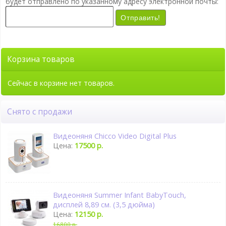
будет отправлено по указанному адресу электронной почты:
Отправить!
Корзина товаров
Сейчас в корзине нет товаров.
Снято с продажи
Видеоняня Chicco Video Digital Plus
Цена:
17500 р.
Видеоняня Summer Infant BabyTouch,
дисплей 8,89 см. (3,5 дюйма)
Цена:
12150 р.
16800 р.