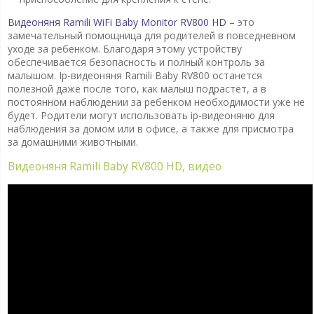
Видеоняня Ramili WiFi Baby Monitor RV800 HD
– это
замечательный помощница для родителей в повседневном
уходе за ребенком. Благодаря этому устройству
обеспечивается безопасность и полный контроль за
малышом. Ip-видеоняня Ramili Baby RV800 останется
полезной даже после того, как малыш подрастет, а в
постоянном наблюдении за ребенком необходимости уже не
будет. Родители могут использовать ip-видеоняню для
наблюдения за домом или в офисе, а также для присмотра
за домашними животными.
Видеоняня Ramili Baby RV800 HD, видео