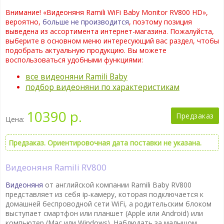
Внимание! «Видеоняня Ramili WiFi Baby Monitor RV800 HD»,
вероятно,
больше не производится
, поэтому позиция
выведена из ассортимента интернет-магазина. Пожалуйста,
выберите в основном меню интересующий вас раздел, чтобы
подобрать актуальную продукцию. Вы можете
воспользоваться удобными функциями:
все видеоняни Ramili Baby
подбор видеоняни по характеристикам
10390 р.
Предзаказ
Цена:
Предзаказ. Ориентировочная дата поставки не указана.
Видеоняня Ramili RV800
Видеоняня
от английской компании Ramili Baby RV800
представляет из себя ip-камеру, которая подключается к
домашней беспроводной сети WiFi, а родительским блоком
выступает смартфон или планшет (Apple или Android) или
компьютер (Mac или Windows). Наблюдать за малышом