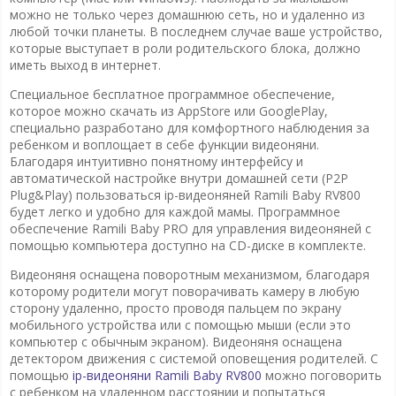
можно не только через домашнюю сеть, но и удаленно из
любой точки планеты. В последнем случае ваше устройство,
которые выступает в роли родительского блока, должно
иметь выход в интернет.
Специальное бесплатное программное обеспечение,
которое можно скачать из AppStore или GooglePlay,
специально разработано для комфортного наблюдения за
ребенком и воплощает в себе функции видеоняни.
Благодаря интуитивно понятному интерфейсу и
автоматической настройке внутри домашней сети (P2P
Plug&Play) пользоваться ip-видеоняней Ramili Baby RV800
будет легко и удобно для каждой мамы. Программное
обеспечение Ramili Baby PRO для управления видеоняней с
помощью компьютера доступно на CD-диске в комплекте.
Видеоняня оснащена поворотным механизмом, благодаря
которому родители могут поворачивать камеру в любую
сторону удаленно, просто проводя пальцем по экрану
мобильного устройства или с помощью мыши (если это
компьютер с обычным экраном). Видеоняня оснащена
детектором движения с системой оповещения родителей. С
помощью
ip-видеоняни Ramili Baby RV800
можно поговорить
с ребенком на удаленном расстоянии и попытаться