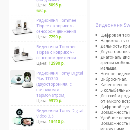
Цена:
5095 р.
5850 р.
Радионяня Tommee
Видеоняня Sw
Tippee с ковриком-
сенсором движения
Цифровая техн
Цена:
7290 р.
Надежность от
Дальность при
Видеоняня Tommee
Двухсторонняя
Tippee с ковриком-
Диагональ ди
сенсором движения
зрения мобиль
Цена:
12990 р.
малыша.
Радионяня Tomy Digital
Ночное видени
Plus TD350
Вибросигнал.
(двухсторонняя, с
Качественное 
ночником и
5 колыбельных
термометром)
Детский и род
Цена:
9370 р.
от ёмкого вст
Цифровой зум
Видеоняня Tomy Digital
Возможность п
Video 3,5
Удобное перек
Цена:
13410 р.
Возможность в
между ними.