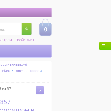
0
метрам
Прайс-лист
тром и ночником)
Infant
Tommee Tippee
3 из 57
»
рмометром и