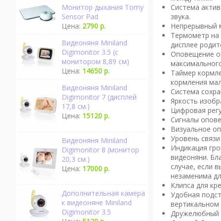
Система актив
Монитор дыхания Tomy
звука.
Sensor Pad
Непрерывный м
Цена:
2790 р.
Термометр на 
Видеоняня Miniland
дисплее родит
Digimonitor 3.5 (с
Оповещение о 
монитором 8,89 см)
максимального
Цена:
14650 р.
Таймер кормле
кормления ма
Видеоняня Miniland
Система сохра
Digimonitor 7 (дисплей
Яркость изобр
17,8 см.)
Цифровая регу
Цена:
15120 р.
Сигналы опове
Визуальное о
Уровень связи
Видеоняня Miniland
Индикация гро
Digimonitor 8 (монитор
видеоняни. Бл
20,3 см.)
случае, если 
Цена:
17000 р.
незаменима дл
Клипса для кр
Дополнительная камера
Удобная подст
к видеоняне Miniland
вертикальном 
Digimonitor 3.5
Дружелюбный д