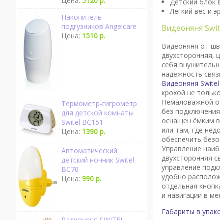
Цена:
5120 р.
Детский блок 
Легкий вес и 
Накопитель
подгузников Angelcare
Видеоняня Swit
Цена:
1510 р.
Видеоняня от шв
двухсторонняя, 
себя внушительн
надёжность связ
Видеоняня Swite
крохой не тольк
Немаловажной ос
Термометр-гигрометр
без подключения 
для детской комнаты
оснащен ёмким в
Switel BC151
или там, где не
Цена:
1390 р.
обеспечить безо
Управление наиб
Автоматический
двухсторонняя с
детский ночник Switel
управление подк
BC70
удобно располож
Цена:
990 р.
отдельная кнопк
и навигации в м
Габариты в упако
Радионяня SWITEL