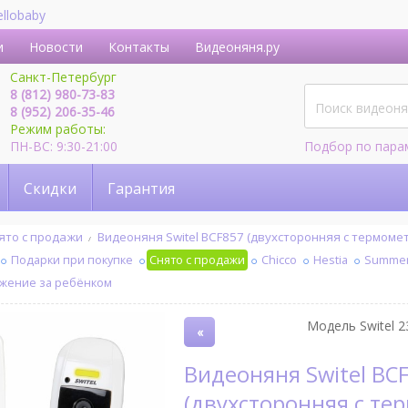
ellobaby
и
Новости
Контакты
Видеоняня.ру
Санкт-Петербург
8 (812) 980-73-83
8 (952) 206-35-46
Режим работы:
ПН-ВС: 9:30-21:00
Подбор по пара
Скидки
Гарантия
ято с продажи
Видеоняня Switel BCF857 (двухсторонняя с термоме
Подарки при покупке
Снято с продажи
Chicco
Hestia
Summer 
ежение за ребёнком
Модель Switel 2
«
Видеоняня Switel BCF857
(двухсторонняя с те