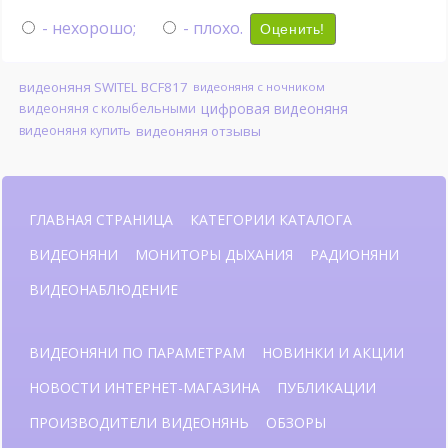
- нехорошо;
- плохо.
Оценить!
видеоняня SWITEL BCF817
видеоняня с ночником
цифровая видеоняня
видеоняня с колыбельными
видеоняня купить
видеоняня отзывы
ГЛАВНАЯ СТРАНИЦА
КАТЕГОРИИ КАТАЛОГА
ВИДЕОНЯНИ
МОНИТОРЫ ДЫХАНИЯ
РАДИОНЯНИ
ВИДЕОНАБЛЮДЕНИЕ
ВИДЕОНЯНИ ПО ПАРАМЕТРАМ
НОВИНКИ И АКЦИИ
НОВОСТИ ИНТЕРНЕТ-МАГАЗИНА
ПУБЛИКАЦИИ
ПРОИЗВОДИТЕЛИ ВИДЕОНЯНЬ
ОБЗОРЫ