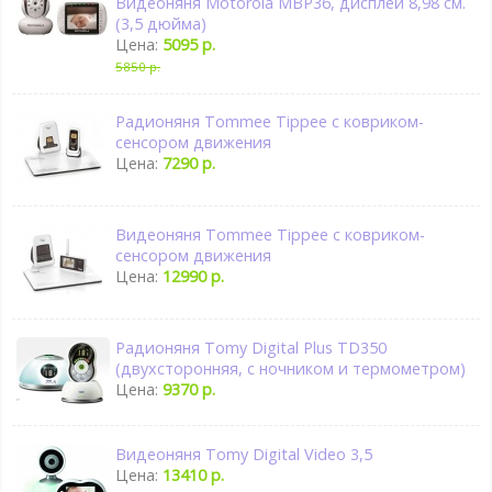
Видеоняня Motorola MBP36, дисплей 8,98 см.
(3,5 дюйма)
Цена:
5095 р.
5850 р.
Радионяня Tommee Tippee с ковриком-
сенсором движения
Цена:
7290 р.
Видеоняня Tommee Tippee с ковриком-
сенсором движения
Цена:
12990 р.
Радионяня Tomy Digital Plus TD350
(двухсторонняя, с ночником и термометром)
Цена:
9370 р.
Видеоняня Tomy Digital Video 3,5
Цена:
13410 р.