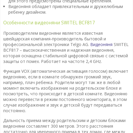
для этого предусмотрены специальные крепления.
Видеоняня обладает привлекательным и дружелюбным
ребенку дизайном.
Особенности видеоняни SWITEL BCF817
Производителем видеоняни является известная
швейцарская компания-производитель бытовой и
профессиональной электроники Telgo AG.
Видеоняня
SWITEL
BCF817 – высококачественная и надежная видеоняня,
которая оснащена стабильной цифровой связью с системой
защиты от помех. Работает на частоте 2,4 GHz.
Функция VOX (автоматическая активация голосом) включает
видеоняню, если в комнате обнаружен громкий звук,
например, плач ребенка. Родители могут так же в любой
момент включить изображение на родительском блоке и
посмотреть, что происходит в детской комнате. Видеоняню
можно перевести в режим постоянного мониторига, в этом
случае изображение и звук и детской будут передаваться
постоянно.
Дальность приема между родительским и детским блоками
видеоняни составляет 300 метров. Этого расстояния
достаточно для уверенного приема в тех домах, где между