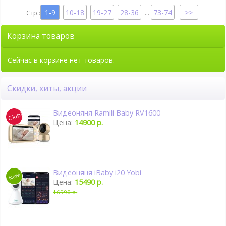
1-9
10-18
19-27
28-36
73-74
...
Корзина товаров
Сейчас в корзине нет товаров.
Скидки, хиты, акции
Видеоняня Ramili Baby RV1600
Цена:
14900 р.
Видеоняня iBaby i20 Yobi
Цена:
15490 р.
16990 р.