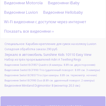
Видеоняни Motorola
Видеоняни iBaby
Видеоняни Luvion
Видеоняни Hellobaby
Wi-Fi видеоняни с доступом через интернет
Показать все видеоняни ››
Специальное
Карабин-крепление для сумок на коляску Luvion
Складская обработка заказа 290 руб.
Зеркало в автомобиль Sunshine Kids 10110 Easy View
Набор из трёх прорезывателей Adiri A Teething Rings
Видеоняня Switel BCF857 Quadro (4 камеры. 8.89 см. двухсторонняя)
Видеоняня Switel BCF990 Trio (удаленный поворот. 8.89 см. 3 камеры)
Видеоняня Switel BCF857 Trio (три камеры. 8.89 см. термометр. ночник)
Видеоняня Switel BCF990 Duo (8.89 см. удаленный поворот. 2 камеры)
Видеоняня Miniland Digimonitor 8 (монитор 20.3 см.)