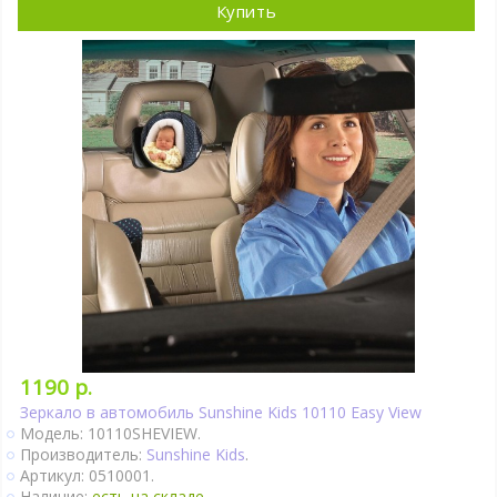
Купить
1190 р.
Зеркало в автомобиль Sunshine Kids 10110 Easy View
Модель: 10110SHEVIEW.
Производитель:
Sunshine Kids
.
Артикул: 0510001.
Наличие:
есть на складе.