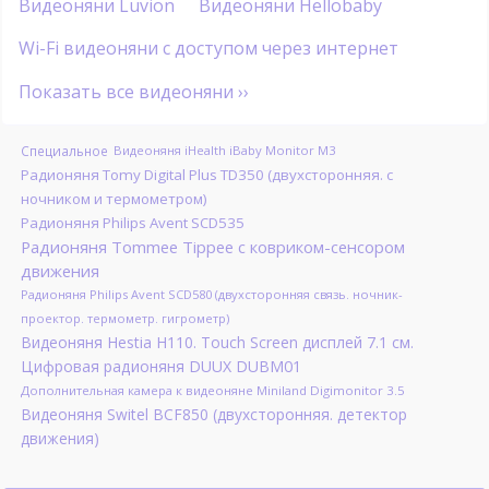
Видеоняни Luvion
Видеоняни Hellobaby
Wi-Fi видеоняни с доступом через интернет
Показать все видеоняни ››
Специальное
Видеоняня iHealth iBaby Monitor M3
Радионяня Tomy Digital Plus TD350 (двухсторонняя. с
ночником и термометром)
Радионяня Philips Avent SCD535
Радионяня Tommee Tippee с ковриком-сенсором
движения
Радионяня Philips Avent SCD580 (двухсторонняя связь. ночник-
проектор. термометр. гигрометр)
Видеоняня Hestia H110. Touch Screen дисплей 7.1 см.
Цифровая радионяня DUUX DUBM01
Дополнительная камера к видеоняне Miniland Digimonitor 3.5
Видеоняня Switel BCF850 (двухсторонняя. детектор
движения)