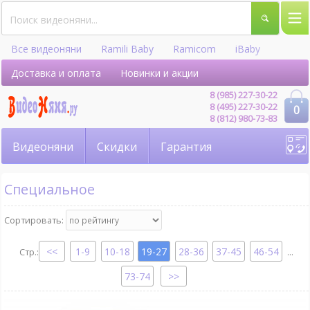
Все видеоняни
Ramili Baby
Ramicom
iBaby
Hellobaby
Доставка и оплата
Новинки и акции
8 (985) 227-30-22
8 (495) 227-30-22
0
8 (812) 980-73-83
Видеоняни
Скидки
Гарантия
Специальное
Сортировать:
1-9
10-18
19-27
28-36
37-45
46-54
...
73-74