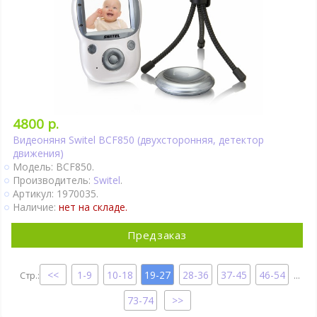
4800 р.
Видеоняня Switel BCF850 (двухсторонняя, детектор
движения)
Модель: BCF850.
Производитель:
Switel
.
Артикул: 1970035.
Наличие:
нет на складе.
Предзаказ
1-9
10-18
19-27
28-36
37-45
46-54
...
73-74