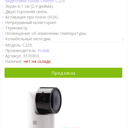
Видеоняня Kodak Cherish C225
Экран 6,1 см (2,4 дюйма).
Двухсторонняя связь.
Активация при плаче (VOX).
Непрерывный мониторинг.
Термометр.
Оповещение об изменении температуры.
Колыбельные мелодии.
Поворот камеры удалённо.
Модель: C225.
Автономное питание детского блока.
Производитель:
Kodak
.
Крепление на стене.
Артикул: 3370003.
Ночное видение.
Наличие:
нет на складе.
Интернет-доступ через Wi-Fi.
1 камера в комплекте.
Предзаказ
Подробно