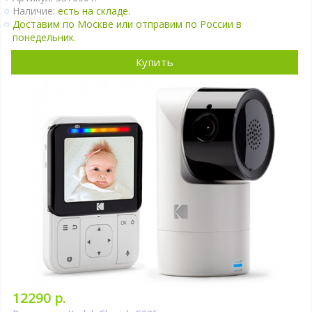
Поворот камеры удалённо.
Наличие:
есть на складе.
Автономное питание детского блока.
Доставим по Москве или отправим по России в
Крепление на стене.
понедельник.
Ночное видение.
Интернет-доступ через Wi-Fi.
Купить
2 камеры в комплекте.
Подробно
12290 р.