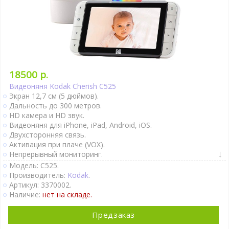
18500 р.
Видеоняня Kodak Cherish C525
Экран 12,7 см (5 дюймов).
Дальность до 300 метров.
HD камера и HD звук.
Видеоняня для iPhone, iPad, Android, iOS.
Двухсторонняя связь.
Активация при плаче (VOX).
Непрерывный мониторинг.
Термометр.
Модель: C525.
Колыбельные мелодии.
Производитель:
Kodak
.
Поворот камеры удалённо.
Артикул: 3370002.
Автономное питание детского блока.
Наличие:
нет на складе.
Ночное видение.
Интернет-доступ через Wi-Fi.
Предзаказ