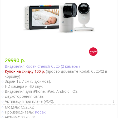
29990 р.
Видеоняня Kodak Cherish C525 (2 камеры)
Купон на скидку 100 р.
(просто добавьте Kodak C525X2 в
корзину)
Экран 12,7 см (5 дюймов).
HD камера и HD звук.
Видеоняня для iPhone, iPad, Android, iOS.
Двухсторонняя связь.
Активация при плаче (VOX).
Термометр.
Модель: C525X2.
Оповещение об изменении температуры.
Производитель:
Kodak
.
Колыбельные мелодии.
Артикул: 3370001.