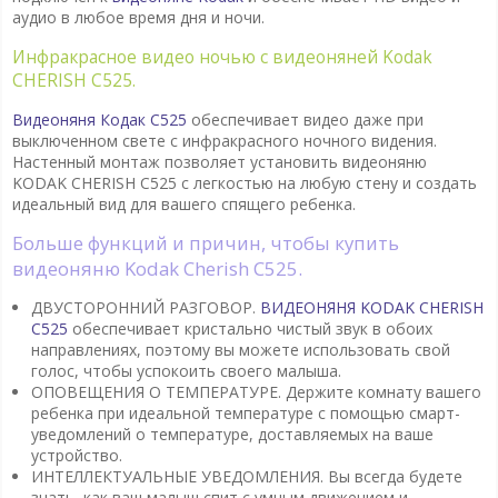
аудио в любое время дня и ночи.
Инфракрасное видео ночью с видеоняней Kodak
CHERISH C525.
Видеоняня Кодак C525
обеспечивает видео даже при
выключенном свете с инфракрасного ночного видения.
Настенный монтаж позволяет установить видеоняню
KODAK CHERISH C525 с легкостью на любую стену и создать
идеальный вид для вашего спящего ребенка.
Больше функций и причин, чтобы купить
видеоняню Kodak Cherish C525.
ДВУСТОРОННИЙ РАЗГОВОР.
ВИДЕОНЯНЯ KODAK CHERISH
C525
обеспечивает кристально чистый звук в обоих
направлениях, поэтому вы можете использовать свой
голос, чтобы успокоить своего малыша.
ОПОВЕЩЕНИЯ О ТЕМПЕРАТУРЕ. Держите комнату вашего
ребенка при идеальной температуре с помощью смарт-
уведомлений о температуре, доставляемых на ваше
устройство.
ИНТЕЛЛЕКТУАЛЬНЫЕ УВЕДОМЛЕНИЯ. Вы всегда будете
знать, как ваш малыш спит с умным движением и