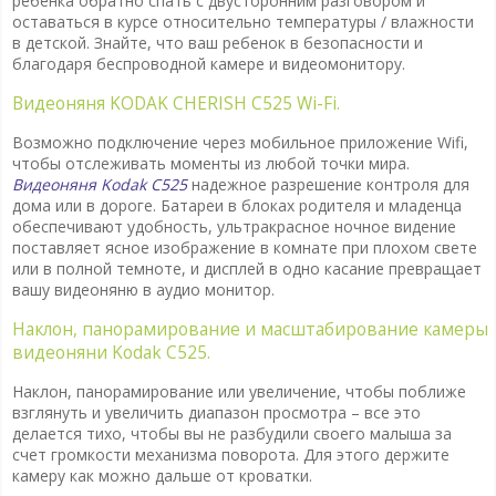
ребенка обратно спать с двусторонним разговором и
оставаться в курсе относительно температуры / влажности
в детской. Знайте, что ваш ребенок в безопасности и
благодаря беспроводной камере и видеомонитору.
Видеоняня KODAK CHERISH C525 Wi-Fi.
Возможно подключение через мобильное приложение Wifi,
чтобы отслеживать моменты из любой точки мира.
Видеоняня Kodak C525
надежное разрешение контроля для
дома или в дороге. Батареи в блоках родителя и младенца
обеспечивают удобность, ультракрасное ночное видение
поставляет ясное изображение в комнате при плохом свете
или в полной темноте, и дисплей в одно касание превращает
вашу видеоняню в аудио монитор.
Наклон, панорамирование и масштабирование камеры
видеоняни Kodak C525.
Наклон, панорамирование или увеличение, чтобы поближе
взглянуть и увеличить диапазон просмотра – все это
делается тихо, чтобы вы не разбудили своего малыша за
счет громкости механизма поворота. Для этого держите
камеру как можно дальше от кроватки.