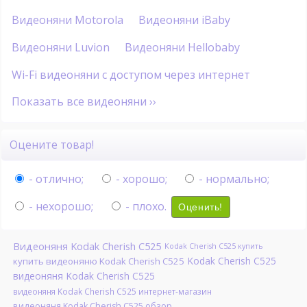
Видеоняни Motorola
Видеоняни iBaby
Видеоняни Luvion
Видеоняни Hellobaby
Wi-Fi видеоняни с доступом через интернет
Показать все видеоняни ››
Оцените товар!
- отлично;
- хорошо;
- нормально;
- нехорошо;
- плохо.
Оценить!
Видеоняня Kodak Cherish C525
Kodak Cherish C525 купить
Kodak Cherish C525
купить видеоняню Kodak Cherish C525
видеоняня Kodak Cherish C525
видеоняня Kodak Cherish C525 интернет-магазин
видеоняня Kodak Cherish C525 обзор