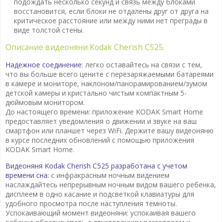
подождать несколько секунд и связь между блоками
восстановится, если блоки не отдалены друг от друга на
критическое расстояние или между ними нет преграды в
виде толстой стены.
Описание видеоняни Kodak Cherish C525.
Надежное соединение
: легко оставайтесь на связи с тем,
что вы больше всего цените с перезаряжаемыми батареями
в камере и мониторе, наклоном/панорамированием/зумом
детской камеры и кристально чистым компактным 5-
дюймовым монитором.
До настоящего времени: приложение KODAK Smart Home
предоставляет уведомления о движении и звуке на ваш
смартфон или планшет через WiFi. Держите вашу видеоняню
в курсе последних обновлений с помощью приложения
KODAK Smart Home.
Видеоняня Kodak Cherish C525 разработана с учетом
времени сна
: с инфракрасным ночным видением
наслаждайтесь непрерывным ночным видом вашего ребенка,
дисплеем в одно касание и подсветкой клавиатуры для
удобного просмотра после наступления темноты.
Успокаивающий момент видеоняни: успокаивая вашего