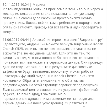
30.11.2019 10:04 |
Марина
У этой видеоняни большая проблема в том, что она через 4
месяца использования стала показывать полную шкалу
связи, а на самом деле картинка просто висит! Ночью,
проснувшись, боюсь, всё ли там с ребенком в порядке, или
опять она глючит. Приходится вставать и идти проверять в
живую.
11.06.2019 09:44 |
Алексей, интернет-магазин "Видеоняня.ру"
Здравствуйте, Андрей. Вы можете вернуть видеоняню Kodak
Cherish C525, если вы ею не пользовались, и упаковка не
вскрыта (т.е. не нарушена, целая). Если это не так, то
заявить о том, что она плохо работает и ею невозможно
пользоваться, вы можете в сервисном центре. Они проведут
диагностику. Вероятно, что в результате диагностики
дефекты не будут выявлены, поскольку плохая работа
некоторых функций видеоняни Kodak Cherish C525 - это
нормально. Обратите, внимание, что об этом мы
предупреждаем на этой странице заранее перед покупкой.
Если сервисный центр выявит, но не устранит фабричный
дефект, то вам выдадут заключение о
неремонтопригодности, и мы заменим ее на новую или
вернем деньги (на ваше усмотрение). Обратиться в