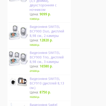
(3,5 дюйма),
двухсторонняя с
ночником
Цена:
9099 р.
13450 р.
Видеоняня SWITEL
BCF900 Duo, дисплей
8,98 см., 2 камеры
Цена:
12820 р.
18500 р.
Видеоняня SWITEL
BCF900 Trio, дисплей
8,98 см., 3 камеры
Цена:
16580 р.
21500 р.
Видеоняня SWITEL
BCF910 (дисплей 8,13
см.)
Цена:
8750 р.
10250 р.
Видеоняня Switel