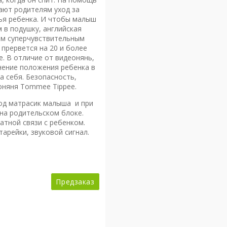
ают родителям уход за
ья ребенка. И чтобы малыш
 в подушку, английская
ым суперчувствительным
 прервется на 20 и более
е. В отличие от видеонянь,
нение положения ребенка в
 себя. Безопасность,
оняня Tommee Tippee.
под матрасик малыша и при
 на родительском блоке.
атной связи с ребенком.
арейки, звуковой сигнал.
Предзаказ