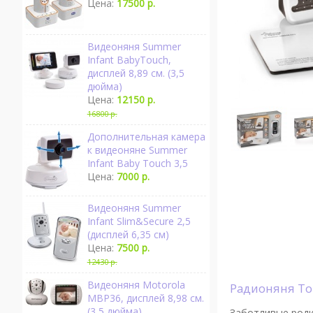
Цена:
17500 р.
Видеоняня Summer
Infant BabyTouch,
дисплей 8,89 см. (3,5
дюйма)
Цена:
12150 р.
16800 р.
Дополнительная камера
к видеоняне Summer
Infant Baby Touch 3,5
Цена:
7000 р.
Видеоняня Summer
Infant Slim&Secure 2,5
(дисплей 6,35 см)
Цена:
7500 р.
12430 р.
Видеоняня Motorola
Радионяня T
MBP36, дисплей 8,98 см.
(3,5 дюйма)
Заботливые роди