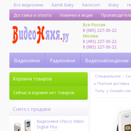
Все видеоняни
Ramili Baby
Ramicom
iBaby
H
Доставка и оплата
Новинки и акции
Производител
Вся Россия
8 (985) 227-30-22
Москва
8 (495) 227-30-22
8 (985) 227-30-22
Видеоняни
Радионяни
Видеонаблюдение
Специальное
Сн
Корзина товаров
Платная доставка
Tomy
Онлайн сл
Сейчас в корзине нет товаров.
Снято с продажи
Видеоняня Chicco Video
Digital Plus