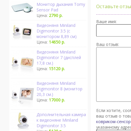
Монитор дыхания Tomy
Оставьте отзы
Sensor Pad
Цена:
2790 р.
Ваше имя:
Видеоняня Miniland
Digimonitor 3.5 (с
монитором 8,89 см)
Цена:
14650 р.
Ваш отзыв:
Видеоняня Miniland
Digimonitor 7 (дисплей
17,8 см.)
Цена:
15120 р.
Видеоняня Miniland
Digimonitor 8 (монитор
20,3 см.)
Цена:
17000 р.
Если хотите, со
Дополнительная камера
ваш отзыв о то
к видеоняне Miniland
ковриком-сенсо
Digimonitor 3.5
указанному адре