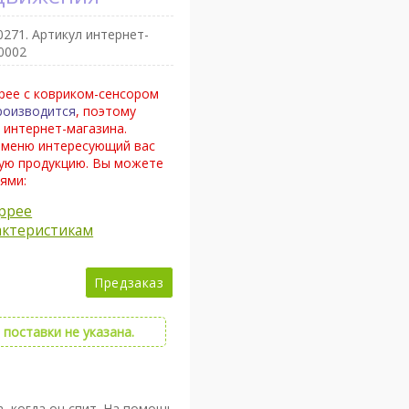
0271
. Артикул интернет-
0002
pee с ковриком-сенсором
роизводится
, поэтому
 интернет-магазина.
 меню интересующий вас
ную продукцию. Вы можете
ями:
ppee
актеристикам
Предзаказ
поставки не указана.
 когда он спит. На помощь