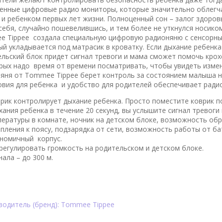
енные цифровые радио мониторы, которые значительно облегч
 ребенком первых лет жизни. Полноценный сон – залог здоров
себя, случайно пошевелившись, и тем более не уткнулся носиком
 Tippee создала специальную цифровую радионяню с сенсорн
й укладывается под матрасик в кроватку. Если дыхание ребенка
ельский блок придет сигнал тревоги и мама сможет помочь крох
рых надо время от времени посматривать, чтобы увидеть изме
няня от Tommee Tippee берет контроль за состоянием малыша на
вия для ребенка и удобство для родителей обеспечивает ради
рик контролирует дыхание ребенка. Просто поместите коврик 
хания ребенка в течение 20 секунд, вы услышите сигнал тревоги
ературы в комнате, ночник на детском блоке, возможность обр
епления к поясу, подзарядка от сети, возможность работы от бат
номичный корпус.
егулировать громкость на родительском и детском блоке.
ала – до 300 м.
водитель (бренд): Tommee Tippee