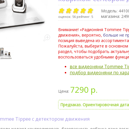
Модель:
4410
магазина: 249
оценок:
56
рейтинг:
5
Внимание! «Радионяня Tommee Tip
движения», вероятно,
больше не п
позиция выведена из ассортимента
Пожалуйста, выберите в основном
раздел, чтобы подобрать актуаль
воспользоваться удобными функци
все видеоняни Tommee Ti
подбор видеоняни по хар
7290 р.
Цена:
Предзаказ. Ориентировочная дата 
ommee Tippee с детектором движения
тели желают контролировать безопасность ребенка даже тогда,