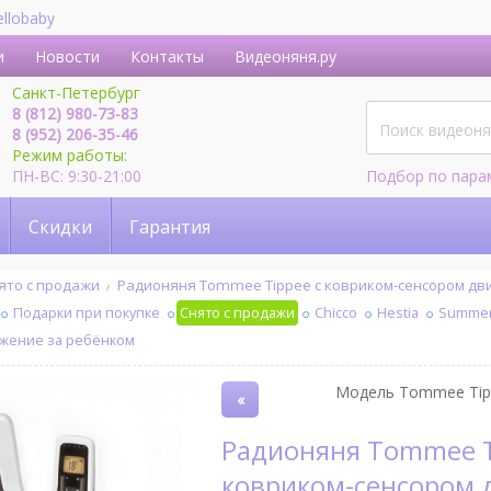
ellobaby
и
Новости
Контакты
Видеоняня.ру
Санкт-Петербург
8 (812) 980-73-83
8 (952) 206-35-46
Режим работы:
ПН-ВС: 9:30-21:00
Подбор по пара
Скидки
Гарантия
ято с продажи
Радионяня Tommee Tippee с ковриком-сенсором д
Подарки при покупке
Снято с продажи
Chicco
Hestia
Summer 
ежение за ребёнком
Модель Tommee Tipp
«
Радионяня Tommee Tippee с
ковриком-сенсором 