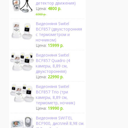
детектор движения)
Цена:
4800 р.
6900 р.
Видеоняня Switel
BCF857 (двухсторонняя
с термометром и
ночником)
Цена:
15999 р.
Видеоняня Switel
BCF857 Quadro (4
камеры, 8,89 см,
двухсторонняя)
Цена:
22990 р.
Видеоняня Switel
BCF857 Trio (три
камеры, 8,89 см,
термометр, ночник)
Цена:
19990 р.
Видеоняня SWITEL
BCF900, дисплей 8,98 см.