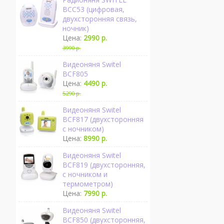
BCC53 (цифровая,
двухсторонняя связь,
ночник)
Цена:
2990 р.
3990 р.
Видеоняня Switel
BCF805
Цена:
4490 р.
5290 р.
Видеоняня Switel
BCF817 (двухсторонняя
с ночником)
Цена:
8990 р.
Видеоняня Switel
BCF819 (двухсторонняя,
с ночником и
термометром)
Цена:
7990 р.
Видеоняня Switel
BCF850 (двухсторонняя,