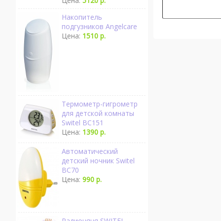
Цена:
5120 р.
Накопитель
подгузников Angelcare
Цена:
1510 р.
Термометр-гигрометр
для детской комнаты
Switel BC151
Цена:
1390 р.
Автоматический
детский ночник Switel
BC70
Цена:
990 р.
Радионяня SWITEL