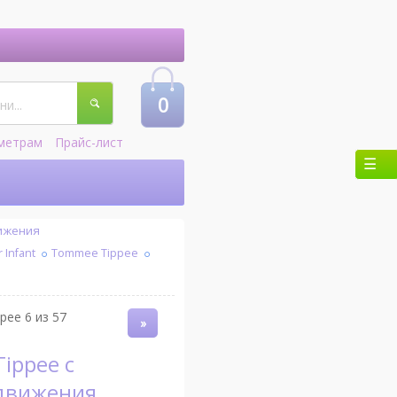
0
метрам
Прайс-лист
вижения
Infant
Tommee Tippee
ee 6 из 57
»
движения