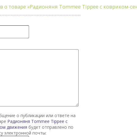
в о товаре
«Радионяня Tommee Tippee с ковриком-с
общение о публикации или ответе на
варе
Радионяня Tommee Tippee с
ром движения
будет отправлено по
су электронной почты: