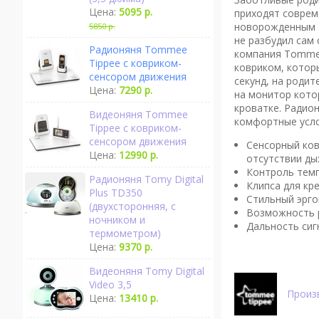
Цена:
5095 р.
приходят соврем
новорожденным и
5850 р.
не разбудил сам 
Радионяня Tommee
компания Tommee
Tippee с ковриком-
ковриком, которы
сенсором движения
секунд, на родит
Цена:
7290 р.
на монитор кото
кроватке. Радио
Видеоняня Tommee
комфортные усло
Tippee с ковриком-
сенсором движения
Сенсорный ков
Цена:
12990 р.
отсутствии ды
Контроль темп
Радионяня Tomy Digital
Клипса для кр
Plus TD350
Стильный эрго
(двухсторонняя, с
Возможность р
ночником и
Дальность сигн
термометром)
Цена:
9370 р.
Видеоняня Tomy Digital
Video 3,5
Произ
Цена:
13410 р.