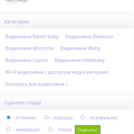
Категории
Видеоняни Ramili Baby
Видеоняни Ramicom
Видеоняни Motorola
Видеоняни iBaby
Видеоняни Luvion
Видеоняни Hellobaby
Wi-Fi видеоняни с доступом через интернет
Показать все видеоняни ››
Оцените товар!
- отлично;
- хорошо;
- нормально;
- нехорошо;
- плохо.
Оценить!