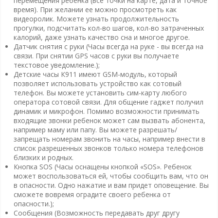
перемещения ребенка (все точки на карте, дата и точное
время). При желании ее можно просмотреть как
видеоролик. Можете узнать продолжительность
прогулки, подсчитать кол-во шагов, кол-во затраченных
калорий, даже узнать качество сна и многое другое.
Датчик снятия с руки (Часы всегда на руке - вы всегда на
связи. При снятии GPS часов с руки вы получаете
текстовое уведомление.);
Детские часы К911 имеют GSM-модуль, который
позволяет использовать устройство как сотовый
телефон. Вы можете установить сим-карту любого
оператора сотовой связи. Для общение гаджет получил
динамик и микрофон. Помимо возможности принимать
входящие звонки ребенок может сам вызвать абонента,
например маму или папу. Вы можете разрешать/
запрещать номерам звонить на часы, например внести в
список разрешенных звонков только номера телефонов
близких и родных.
Кнопка SOS (Часы оснащены кнопкой «SOS». Ребенок
может воспользоваться ей, чтобы сообщить вам, что он
в опасности. Одно нажатие и вам придет оповещение. Вы
сможете вовремя оградите своего ребенка от
опасности.);
Сообщения (Возможность передавать друг другу