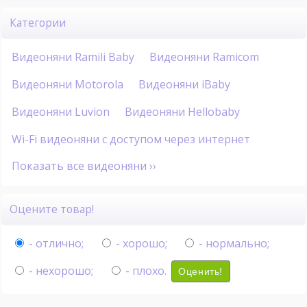
Категории
Видеоняни Ramili Baby
Видеоняни Ramicom
Видеоняни Motorola
Видеоняни iBaby
Видеоняни Luvion
Видеоняни Hellobaby
Wi-Fi видеоняни с доступом через интернет
Показать все видеоняни ››
Оцените товар!
- отлично;
- хорошо;
- нормально;
- нехорошо;
- плохо.
Оценить!