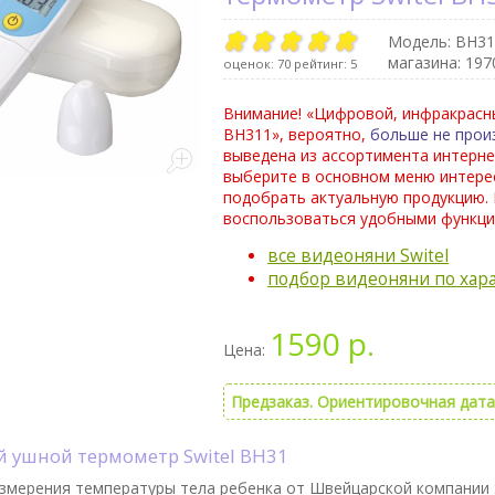
Модель:
BH31
магазина: 197
оценок:
70
рейтинг:
5
Внимание! «Цифровой, инфракрасн
BH311», вероятно,
больше не прои
выведена из ассортимента интерне
выберите в основном меню интере
подобрать актуальную продукцию.
воспользоваться удобными функци
все видеоняни Switel
подбор видеоняни по хар
1590 р.
Цена:
Предзаказ. Ориентировочная дата 
й ушной термометр Switel BH31
змерения температуры тела ребенка от Швейцарской компании 