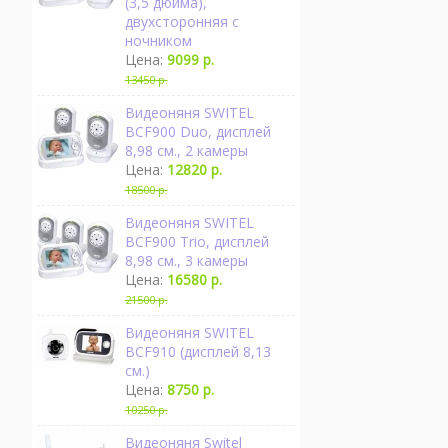
(3,5 дюйма),
двухсторонняя с
ночником
Цена:
9099 р.
13450 р.
Видеоняня SWITEL
BCF900 Duo, дисплей
8,98 см., 2 камеры
Цена:
12820 р.
18500 р.
Видеоняня SWITEL
BCF900 Trio, дисплей
8,98 см., 3 камеры
Цена:
16580 р.
21500 р.
Видеоняня SWITEL
BCF910 (дисплей 8,13
см.)
Цена:
8750 р.
10250 р.
Видеоняня Switel