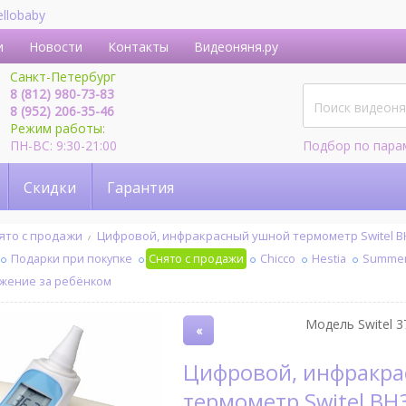
ellobaby
и
Новости
Контакты
Видеоняня.ру
Санкт-Петербург
8 (812) 980-73-83
8 (952) 206-35-46
Режим работы:
ПН-ВС: 9:30-21:00
Подбор по пара
Скидки
Гарантия
ято с продажи
Цифровой, инфракрасный ушной термометр Switel 
Подарки при покупке
Снято с продажи
Chicco
Hestia
Summer 
ежение за ребёнком
Модель Switel 3
«
Цифровой, инфракрасный ушной
термометр Switel BH