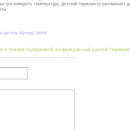
быстро измерить температуру. Детский термометр запоминает д
яти.
одитель (бренд): Switel
в о товаре
«Цифровой, инфракрасный ушной термомет