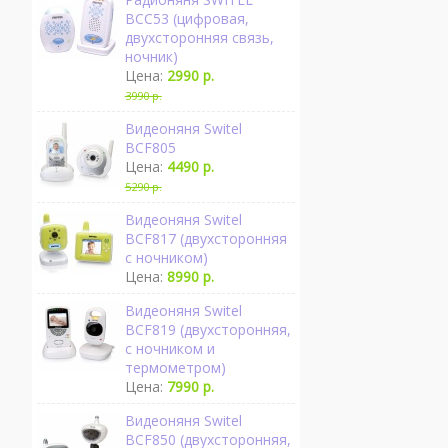
BCC53 (цифровая,
двухсторонняя связь,
ночник)
Цена:
2990 р.
3990 р.
Видеоняня Switel
BCF805
Цена:
4490 р.
5290 р.
Видеоняня Switel
BCF817 (двухсторонняя
с ночником)
Цена:
8990 р.
Видеоняня Switel
BCF819 (двухсторонняя,
с ночником и
термометром)
Цена:
7990 р.
Видеоняня Switel
BCF850 (двухсторонняя,