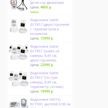
детектор движения)
Цена:
4800 р.
6900 р.
Видеоняня Switel
BCF857 (двухсторонняя
с термометром и
ночником)
Цена:
15999 р.
Видеоняня Switel
BCF857 Quadro (4
камеры, 8,89 см,
двухсторонняя)
Цена:
22990 р.
Видеоняня Switel
BCF857 Trio (три
камеры, 8,89 см,
термометр, ночник)
Цена:
19990 р.
Видеоняня SWITEL
BCF900, дисплей 8,98 см.