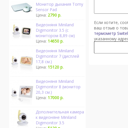
Монитор дыхания Tomy
Sensor Pad
Цена:
2790 р.
Если хотите, со
Видеоняня Miniland
ваш отзыв о то
Digimonitor 3.5 (с
термометр Swite
монитором 8,89 см)
указанному адре
Цена:
14650 р.
Видеоняня Miniland
Digimonitor 7 (дисплей
17,8 см.)
Цена:
15120 р.
Видеоняня Miniland
Digimonitor 8 (монитор
20,3 см.)
Цена:
17000 р.
Дополнительная камера
к видеоняне Miniland
Digimonitor 3.5