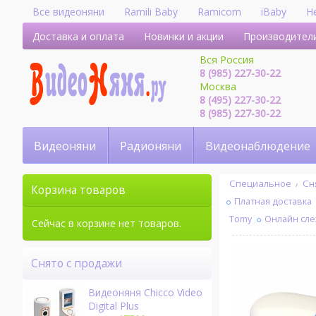
Все видеоняни
Ramili Baby
Ramicom
iBaby
H
Доставка и оплата
Новинки и акции
Производител
Вся Россия
8 (985) 227-30-22
Москва
8 (495) 227-30-22
8 (985) 227-30-22
Видеоняни
Радионяни
Видеонаблюдение
Специальное
Сн
Корзина товаров
Платная доставка
Tomy
Онлайн сл
Сейчас в корзине нет товаров.
Снято с продажи
Видеоняня Chicco Video
Digital Plus