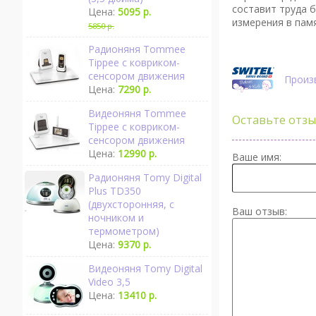
составит труда 
Цена:
5095 р.
измерения в пам
5850 р.
Радионяня Tommee
Tippee с ковриком-
сенсором движения
Произв
Цена:
7290 р.
Видеоняня Tommee
Оставьте отзы
Tippee с ковриком-
сенсором движения
Цена:
12990 р.
Ваше имя:
Радионяня Tomy Digital
Plus TD350
(двухсторонняя, с
Ваш отзыв:
ночником и
термометром)
Цена:
9370 р.
Видеоняня Tomy Digital
Video 3,5
Цена:
13410 р.