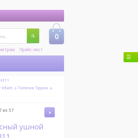
0
метрам
Прайс-лист
BH311
Infant
Tommee Tippee
7 из 57
»
311