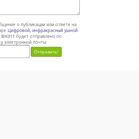
общение о публикации или ответе на
варе
Цифровой, инфракрасный ушной
l BH311
будет отправлено по
су электронной почты:
Отправить!