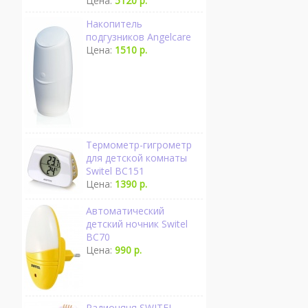
Цена:
5120 р.
Накопитель
подгузников Angelcare
Цена:
1510 р.
Термометр-гигрометр
для детской комнаты
Switel BC151
Цена:
1390 р.
Автоматический
детский ночник Switel
BC70
Цена:
990 р.
Радионяня SWITEL