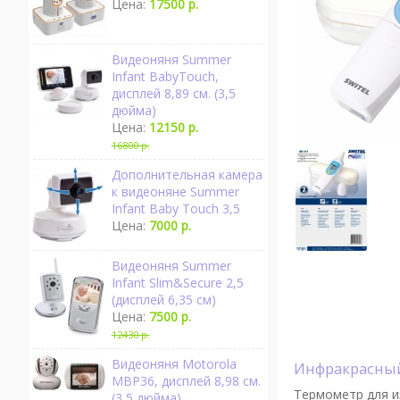
Цена:
17500 р.
Видеоняня Summer
Infant BabyTouch,
дисплей 8,89 см. (3,5
дюйма)
Цена:
12150 р.
16800 р.
Дополнительная камера
к видеоняне Summer
Infant Baby Touch 3,5
Цена:
7000 р.
Видеоняня Summer
Infant Slim&Secure 2,5
(дисплей 6,35 см)
Цена:
7500 р.
12430 р.
Видеоняня Motorola
Инфракрасны
MBP36, дисплей 8,98 см.
Термометр для и
(3,5 дюйма)