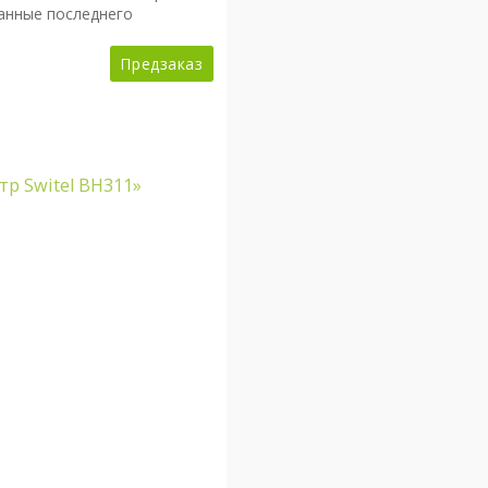
анные последнего
Предзаказ
р Switel BH311»