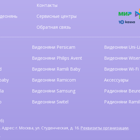
Контакты
деонянь
Сервисные центры
Обратная связь
Видеоняни Persicam
Видеоняни Uni-Li
n
Видеоняни Philips Avent
Видеоняни Wise
d
Видеоняни Ramili Baby
Видеоняни Wi-Fi
baby
Видеоняни Ramicom
Аксессуары
la
Видеоняни Samsung
Радионяни Beure
o
Видеоняни Switel
Радионяни Ramil
б)
дрес: г. Москва, ул. Студенческая, д. 16.
Реквизиты организации
.
я