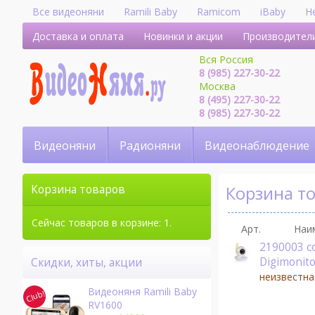
Все видеоняни
Ramili Baby
Ramicom
iBaby
H
Доставка и оплата
Новинки и акции
Производител
Вся Россия
8 (985) 227-30-22
Москва
8 (495) 227-30-22
8 (985) 227-30-22
Видеоняни
Радионяни
Видеонаблюдение
Корзина т
Корзина товаров
Сейчас товаров в корзине: 1.
Арт.
Наи
2190003 c
Digimonito
Скидки, хиты, акции
неизвестна
Видеоняня Ramili Baby
RV1600