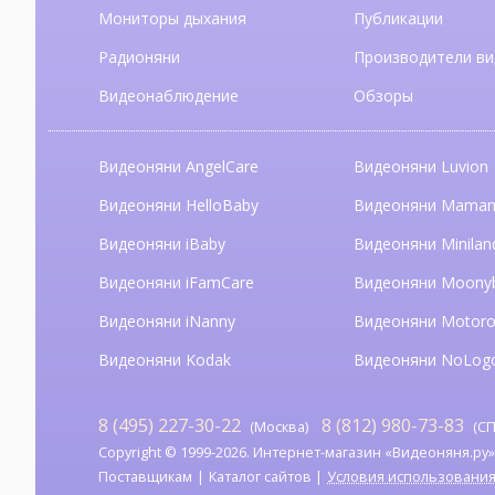
Мониторы дыхания
Публикации
Радионяни
Производители ви
Видеонаблюдение
Обзоры
Видеоняни AngelCare
Видеоняни Luvion
Видеоняни HelloBaby
Видеоняни Mama
Видеоняни iBaby
Видеоняни Minilan
Видеоняни iFamCare
Видеоняни Moony
Видеоняни iNanny
Видеоняни Motoro
Видеоняни Kodak
Видеоняни NoLog
8 (495) 227-30-22
8 (812) 980-73-83
(Москва)
(СП
Copyright © 1999-2026. Интернет-магазин «Видеоняня.ру». А
Поставщикам
Каталог сайтов
Условия использовани