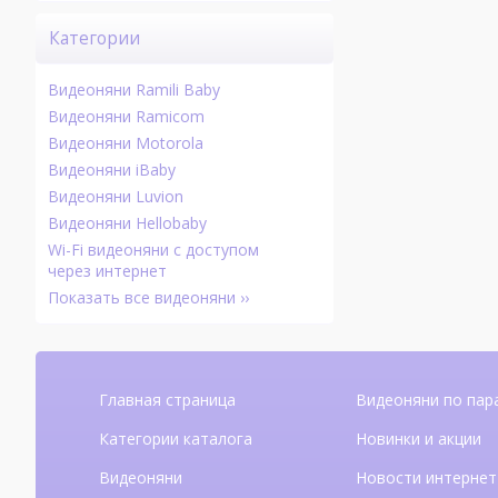
Категории
Видеоняни Ramili Baby
Видеоняни Ramicom
Видеоняни Motorola
Видеоняни iBaby
Видеоняни Luvion
Видеоняни Hellobaby
Wi-Fi видеоняни с доступом
через интернет
Показать все видеоняни ››
Главная страница
Видеоняни по пар
Категории каталога
Новинки и акции
Видеоняни
Новости интернет