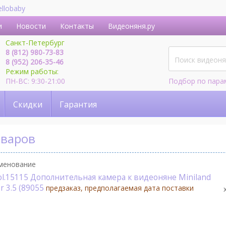
ellobaby
и
Новости
Контакты
Видеоняня.ру
Санкт-Петербург
8 (812) 980-73-83
8 (952) 206-35-46
Режим работы:
ПН-ВС: 9:30-21:00
Подбор по пара
Скидки
Гарантия
оваров
менование
ol.15115 Дополнительная камера к видеоняне Miniland
r 3.5 (89055
предзаказ, предполагаемая дата поставки