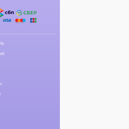
fe
net
r
i