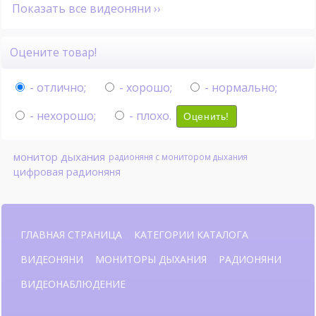
Показать все видеоняни ››
Оцените товар!
- отлично;
- хорошо;
- нормально;
- нехорошо;
- плохо.
Оценить!
монитор дыхания
радионяня с монитором дыхания
цифровая радионяня
ГЛАВНАЯ СТРАНИЦА
КАТЕГОРИИ КАТАЛОГА
ВИДЕОНЯНИ
МОНИТОРЫ ДЫХАНИЯ
РАДИОНЯНИ
ВИДЕОНАБЛЮДЕНИЕ