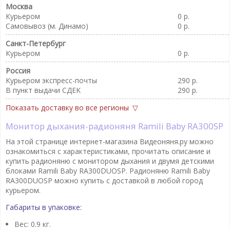
Москва
Курьером
0 р.
Самовывоз (м. Динамо)
0 р.
Санкт-Петербург
Курьером
0 р.
Россия
Курьером экспресс-почты
290 р.
В пункт выдачи CДEK
290 р.
Показать доставку во все регионы
Монитор дыхания-радионяня Ramili Baby RA300SP
На этой странице интернет-магазина Видеоняня.ру можно
ознакомиться с характеристиками, прочитать описание и
купить радионяню с монитором дыхания и двумя детскими
блоками Ramili Baby RA300DUOSP. Радионяню Ramili Baby
RA300DUOSP можно купить с доставкой в любой город
курьером.
Габариты в упаковке:
Вес: 0.9 кг.