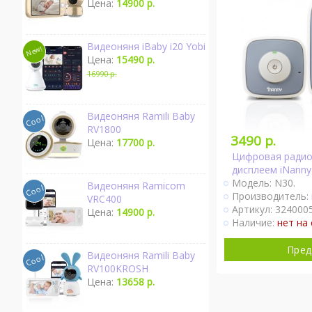
Цена:
14900 р.
Видеоняня iBaby i20 Yobi
Цена:
15490 р.
16990 р.
Видеоняня Ramili Baby
RV1800
3490 р.
Цена:
17700 р.
Цифровая радио
дисплеем iNanny
Модель: N30.
Видеоняня Ramicom
Производитель:
VRC400
Артикул: 3240005
Цена:
14900 р.
Наличие:
нет на 
Пред
Видеоняня Ramili Baby
RV100KROSH
Цена:
13658 р.