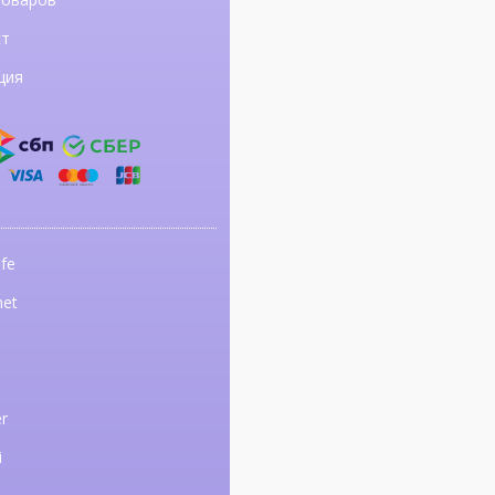
ст
ция
fe
net
r
i