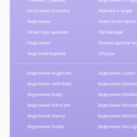
Категории каталога
Новинки и акции
Видеоняни
Новости интернет
Мониторы дыхания
Публикации
Радионяни
Производители ви
Видеонаблюдение
Обзоры
Видеоняни AngelCare
Видеоняни Luvion
Видеоняни HelloBaby
Видеоняни Mama
Видеоняни iBaby
Видеоняни Minilan
Видеоняни iFamCare
Видеоняни Moony
Видеоняни iNanny
Видеоняни Motoro
Видеоняни Kodak
Видеоняни NoLog