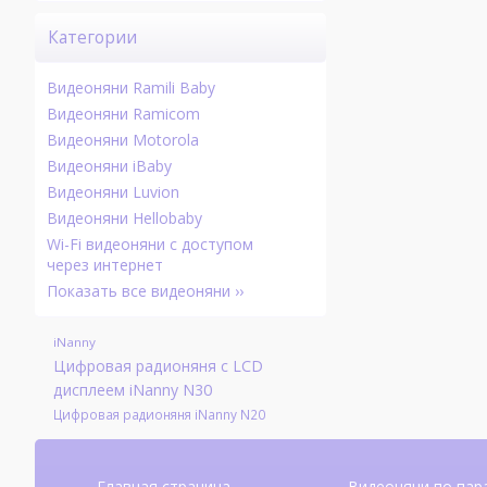
Категории
Видеоняни Ramili Baby
Видеоняни Ramicom
Видеоняни Motorola
Видеоняни iBaby
Видеоняни Luvion
Видеоняни Hellobaby
Wi-Fi видеоняни с доступом
через интернет
Показать все видеоняни ››
iNanny
Цифровая радионяня с LCD
дисплеем iNanny N30
Цифровая радионяня iNanny N20
Главная страница
Видеоняни по пар