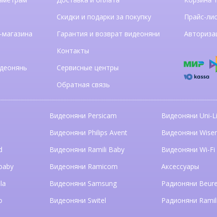
Скидки и подарки за покупку
Прайс-ли
-магазина
Гарантия и возврат видеоняни
Авториза
Контакты
деонянь
Сервисные центры
Обратная связь
Видеоняни Persicam
Видеоняни Uni-Li
n
Видеоняни Philips Avent
Видеоняни Wise
d
Видеоняни Ramili Baby
Видеоняни Wi-Fi
baby
Видеоняни Ramicom
Аксессуары
la
Видеоняни Samsung
Радионяни Beure
o
Видеоняни Switel
Радионяни Ramil