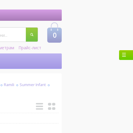
0
метрам
Прайс-лист
Ramili
Summer Infant