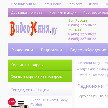
Все видеоняни
Ramili Baby
Ramicom
iBaby
H
Доставка и оплата
Новинки и акции
Производител
Вся Россия
8 (985) 227-30-22
Москва
8 (495) 227-30-22
8 (985) 227-30-22
Видеоняни
Радионяни
Видеонаблюдение
Видеоняня.ру
Ра
Корзина товаров
AngelCare
Baby
Switel
Tommee Ti
Сейчас в корзине нет товаров.
Радионяни 
Скидки, хиты, акции
Сортировать:
Видеоняня Ramili Baby
RV1600