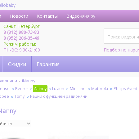
ellobaby
и
Новости
Контакты
Видеоняня.ру
Санкт-Петербург
8 (812) 980-73-83
8 (952) 206-35-46
Режим работы:
ПН-ВС: 9:30-21:00
Подбор по пара
Скидки
Гарантия
дионяни
iNanny
sense
Beurer
iNanny
Luvion
Miniland
Motorola
Philips Avent
ppee
Tomy
Рации с функцией радионяни
iNanny