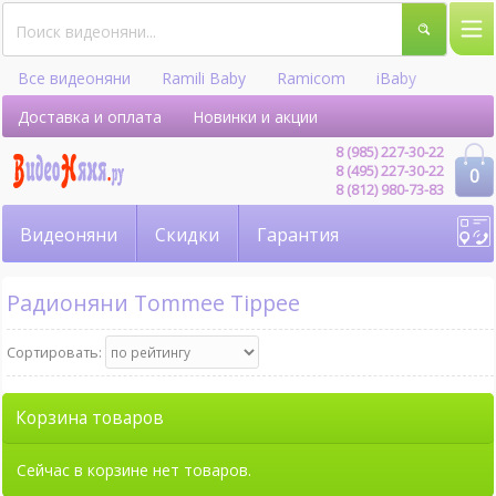
Все видеоняни
Ramili Baby
Ramicom
iBaby
Hellobaby
Доставка и оплата
Новинки и акции
8 (985) 227-30-22
8 (495) 227-30-22
0
8 (812) 980-73-83
Видеоняни
Скидки
Гарантия
Радионяни Tommee Tippee
Сортировать:
Корзина товаров
Сейчас в корзине нет товаров.