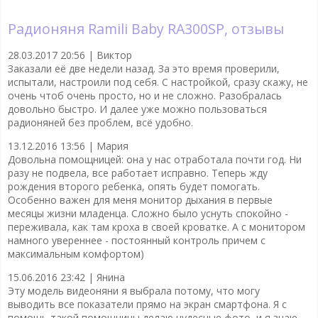
Радионяня Ramili Baby RA300SP, отзывы
28.03.2017 20:56 |
Виктор
Заказали её две недели назад. За это время проверили,
испытали, настроили под себя. С настройкой, сразу скажу, не
очень чтоб очень просто, но и не сложно. Разобралась
довольно быстро. И далее уже можно пользоваться
радионяней без проблем, всё удобно.
13.12.2016 13:56 |
Мария
Довольна помощницей: она у нас отработала почти год. Ни
разу не подвела, все работает исправно. Теперь жду
рождения второго ребенка, опять будет помогать.
Особенно важен для меня монитор дыхания в первые
месяцы жизни младенца. Сложно было уснуть спокойно -
переживала, как там кроха в своей кроватке. А с монитором
намного увереннее - постоянный контроль причем с
максимальным комфортом)
15.06.2016 23:42 |
Янина
Эту модель видеоняни я выбрала потому, что могу
выводить все показатели прямо на экран смартфона. Я с
помощь такой помощницы делаю чудесные фото, и я знаю