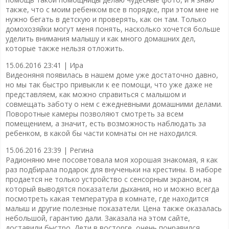
также, что с моим ребенком все в порядке, при этом мне не
нужно бегать в детскую и проверять, как он там. Только
домохозяйки могут меня понять, насколько хочется больше
уделить внимания малышу и как много домашних дел,
которые также нельзя отложить.
15.06.2016 23:41 |
Ира
Видеоняня появилась в нашем доме уже достаточно давно,
но мы так быстро привыкли к ее помощи, что уже даже не
представляем, как можно справиться с малышом и
совмещать заботу о нем с ежедневными домашними делами.
Поворотные камеры позволяют смотреть за всем
помещением, а значит, есть возможность наблюдать за
ребенком, в какой бы части комнаты он не находился.
15.06.2016 23:39 |
Регина
Радионяню мне посоветовала моя хорошая знакомая, я как
раз подбирала подарок для внученьки на крестины. В наборе
продается не только устройство с сенсорным экраном, на
который выводятся показатели дыхания, но и можно всегда
посмотреть какая температура в комнате, где находится
малыш и другие полезные показатели. Цена также оказалась
небольшой, гарантию дали. Заказала на этом сайте,
доставили быстро. Дети в восторге, очень понравился