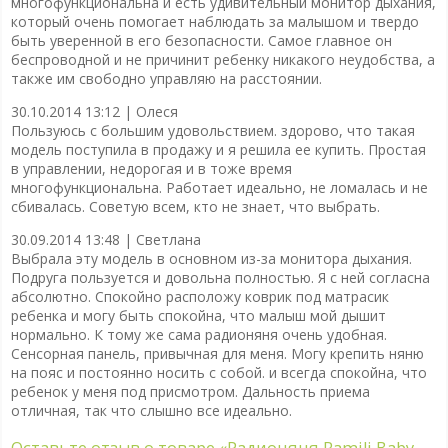
многофункциональна и есть удивительный монитор дыхания,
который очень помогает наблюдать за малышом и твердо
быть уверенной в его безопасности. Самое главное он
беспроводной и не причинит ребенку никакого неудобства, а
также им свободно управляю на расстоянии.
30.10.2014 13:12 |
Олеся
Пользуюсь с большим удовольствием. здорово, что такая
модель поступила в продажу и я решила ее купить. Простая
в управлении, недорогая и в тоже время
многофункциональна. Работает идеально, не ломалась и не
сбивалась. Советую всем, кто не знает, что выбрать.
30.09.2014 13:48 |
Светлана
Выбрала эту модель в основном из-за монитора дыхания.
Подруга пользуется и довольна полностью. Я с ней согласна
абсолютно. Спокойно расположу коврик под матрасик
ребенка и могу быть спокойна, что малыш мой дышит
нормально. К тому же сама радионяня очень удобная.
Сенсорная панель, привычная для меня. Могу крепить няню
на пояс и постоянно носить с собой. и всегда спокойна, что
ребенок у меня под присмотром. Дальность приема
отличная, так что слышно все идеально.
Оставьте отзыв о товаре
«Радионяня Ramili Baby