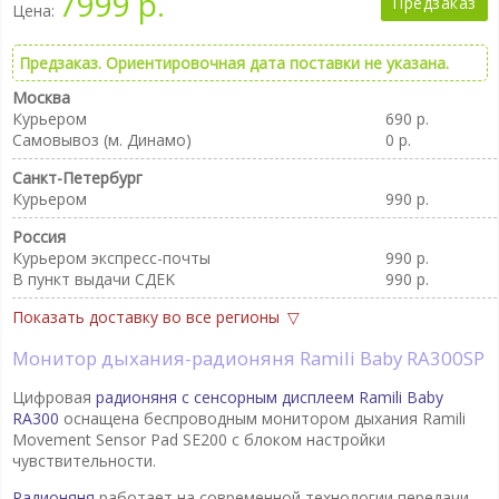
7999 р.
Предзаказ
Цена:
Предзаказ. Ориентировочная дата поставки не указана.
Москва
Курьером
690 р.
Самовывоз (м. Динамо)
0 р.
Санкт-Петербург
Курьером
990 р.
Россия
Курьером экспресс-почты
990 р.
В пункт выдачи CДEK
990 р.
Показать доставку во все регионы
Монитор дыхания-радионяня Ramili Baby RA300SP
Цифровая
радионяня с сенсорным дисплеем Ramili Baby
RA300
оснащена беспроводным монитором дыхания Ramili
Movement Sensor Pad SE200 с блоком настройки
чувствительности.
Радионяня
работает на современной технологии передачи