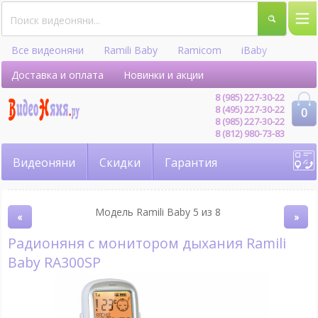
Все видеоняни
Ramili Baby
Ramicom
iBaby
Hellobaby
Доставка и оплата
Новинки и акции
8 (985) 227-30-22
8 (495) 227-30-22
0
8 (985) 227-30-22
8 (812) 980-73-83
Видеоняни
Скидки
Гарантия
Модель Ramili Baby 5 из 8
«
»
Радионяня с монитором дыхания Ramili
Baby RA300SP