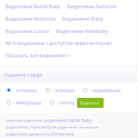
Видеоняни Ramili Baby
Видеоняни Ramicom
Видеоняни Motorola
Видеоняни iBaby
Видеоняни Luvion
Видеоняни Hellobaby
Wi-Fi видеоняни с доступом через интернет
Показать все видеоняни ››
Оцените товар!
- отлично;
- хорошо;
- нормально;
- нехорошо;
- плохо.
Оценить!
радионяня Ramili Baby
цифровая радионяня
радионяня с термометром
радионяня с ночником
радионяня дальность 650 метров