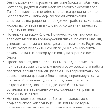
без подключения к розетке: детские блоки от обычных
батареек, родительский блок от ёмкого аккумулятора.
Такой возможностью обеспечивается дополнительная
безопасность. Например, во время отключения
электричества радионяня продолжит работать. Её также
можно использовать в условиях, когда электричество
недоступно вовсе.
Ночник на детском блоке. Ночничок может включаться
автоматически при обнаружении плача, помогая малышу
успокоиться, если он проснулся и расплакался. Родители
также могут включить ночник вручную или изменить
режим, нажав на сенсорную кнопку на экране своего
блока.
Проектор звездного неба. Ночничок одновременно
является и замечательным проектором звездного неба и
светится тремя разными цветами. При горизонтальном
расположении детского блока звезды проецируются га
потолок. С помощью удобной подставки, которая
встроена в заднюю панель, детский блок можно
установить в вертикальном положении и направить
проекцию на стену.
Ночник-проектор может работать независимо от
родительского как полноценный ночник, который
включается автоматически на звук и/или вручную. Такая