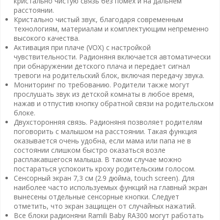
кристально чистую связь без помех и на дальнем
расстоянии.
Кристально чистый звук, благодаря современным
технологиям, материалам и комплектующим непременно
высокого качества.
Активация при плаче (VOX) с настройкой
чувствительности. Радионяня включается автоматически
при обнаружении детского плача и передает сигнал
тревоги на родительский блок, включая передачу звука.
Мониторинг по требованию. Родители также могут
прослушать звук из детской комнаты в любое время,
нажав и отпустив кнопку обратной связи на родительском
блоке.
Двухсторонняя связь. Радионяня позволяет родителям
поговорить с малышом на расстоянии. Такая функция
оказывается очень удобна, если мама или папа не в
состоянии слишком быстро оказаться возле
расплакавшегося малыша. В таком случае можно
постараться успокоить кроху родительским голосом.
Сенсорный экран 7,3 см (2.9 дюйма, touch screen). Для
наиболее часто используемых функций на главный экран
вынесены отдельные сенсорные кнопки. Следует
отметить, что экран защищен от случайных нажатий.
Все блоки радионяни Ramili Baby RA300 могут работать