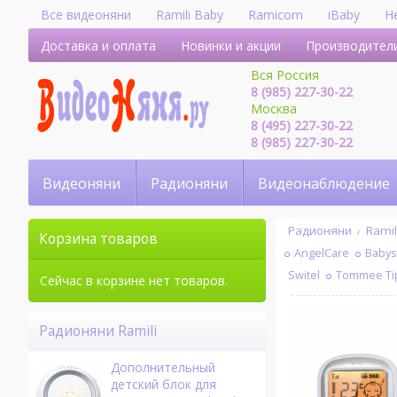
Все видеоняни
Ramili Baby
Ramicom
iBaby
H
Доставка и оплата
Новинки и акции
Производител
Вся Россия
8 (985) 227-30-22
Москва
8 (495) 227-30-22
8 (985) 227-30-22
Видеоняни
Радионяни
Видеонаблюдение
Радионяни
Ramil
Корзина товаров
AngelCare
Baby
Switel
Tommee Ti
Сейчас в корзине нет товаров.
Радионяни Ramili
Дополнительный
детский блок для