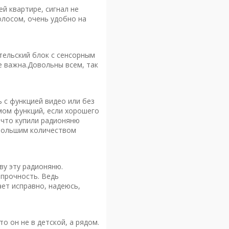
й квартире, сигнал не
голосом, очень удобно на
тельский блок с сенсорным
е важна.Довольны всем, так
ь с функцией видео или без
мом функций, если хорошего
, что купили радионяню
 большим количеством
ву эту радионяню.
 прочность. Ведь
ает исправно, надеюсь,
о он не в детской, а рядом.