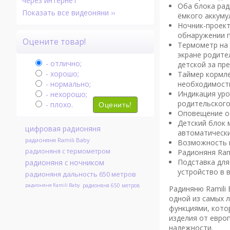
через интернет
Оба блока рад
Показать все видеоняни ››
ёмкого аккуму
Ночник-проект
обнаружении п
Оцените товар!
Термометр на 
экране родите
- отлично;
детской за пр
- хорошо;
Таймер кормле
необходимости
- нормально;
Индикация уро
- нехорошо;
родительского
- плохо.
Оценить!
Оповещение о 
Детский блок 
цифровая радионяня
автоматически
радионяня Ramili Baby
Возможность п
радионяня с термометром
Радионяня Ram
Подставка для
радионяня с ночником
устройство в 
радионяня дальность 650 метров
радионяня Ramili Baby
радионяня 650 метров
Радиняню Ramili 
одной из самых 
функциями, кото
изделия от евро
надежности.