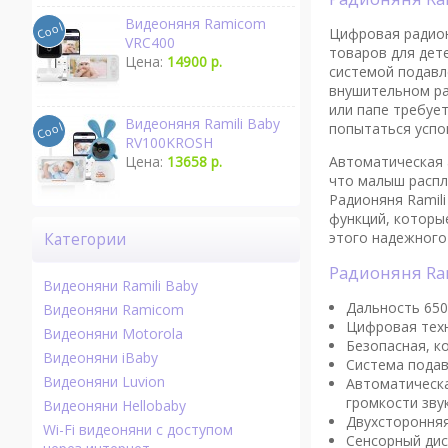
Видеоняня Ramicom
Цифровая радион
VRC400
товаров для дет
Цена:
14900 р.
системой подавл
внушительном ра
или папе требуе
Видеоняня Ramili Baby
попытаться успок
RV100KROSH
Автоматическая 
Цена:
13658 р.
что малыш распл
Радионяня Ramil
функций, которы
этого надежного
Категории
Радионяня Ra
Видеоняни Ramili Baby
Дальность 650
Видеоняни Ramicom
Цифровая техн
Видеоняни Motorola
Безопасная, к
Видеоняни iBaby
Система подав
Видеоняни Luvion
Автоматическа
громкости звук
Видеоняни Hellobaby
Двухсторонняя
Wi-Fi видеоняни с доступом
Сенсорный дисп