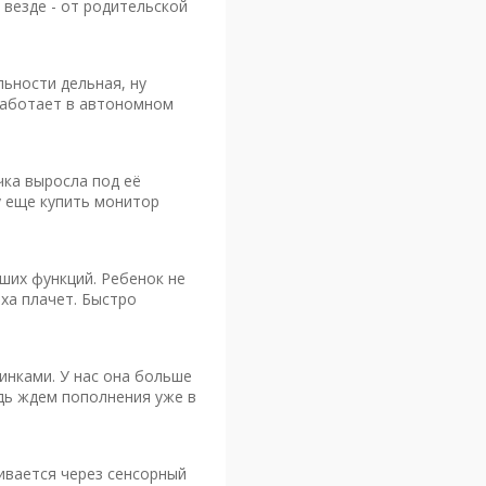
 везде - от родительской
ьности дельная, ну
работает в автономном
чка выросла под её
чу еще купить монитор
йших функций. Ребенок не
ха плачет. Быстро
инками. У нас она больше
едь ждем пополнения уже в
ивается через сенсорный