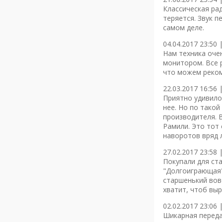
Классическая ра
теряется. Звук п
самом деле.
04.04.2017 23:50 
Нам техника оче
монитором. Все 
что можем реко
22.03.2017 16:56 
Приятно удивило 
нее. Но по тако
производителя. В
Рамили. Это тот
наворотов вряд л
27.02.2017 23:58 
Покупали для ста
"Долгоиграющая" 
старшенький вов
хватит, чтоб выр
02.02.2017 23:06 
Шикарная переда