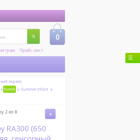
0
метрам
Прайс-лист
рный экран)
Ramili
Summer Infant
y 2 из 8
»
яя, сенсорный