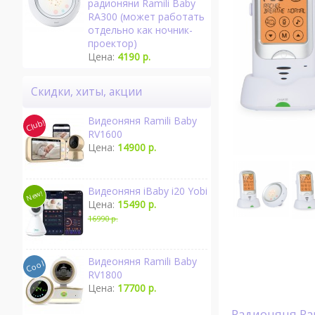
радионяни Ramili Baby
RA300 (может работать
отдельно как ночник-
проектор)
Цена:
4190 р.
Скидки, хиты, акции
Видеоняня Ramili Baby
RV1600
Цена:
14900 р.
Видеоняня iBaby i20 Yobi
Цена:
15490 р.
16990 р.
Видеоняня Ramili Baby
RV1800
Цена:
17700 р.
Радионяня Ra