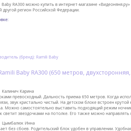
i Baby RA300 можно купить в интернет-магазине «Видеоняня.ру» 
й другой регион Российской Федерации.
вке:
одитель (бренд): Ramili Baby
amili Baby RA300 (650 метров, двухсторонняя,
|
Калинич Карина
оками превосходный. Дальность приема 650 метров. Когда испо
язи, звук кристально чистый. На детском блоке встроен крутой
ка. Можно самостоятельно выставить подходящий режим ночник
к светит звездочками на потолке. Его также можно направлять н
|
Цымбалюк Инна
ает без сбоев. Родительский блок удобен в управлении. Удобная