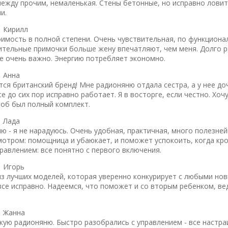
между прочим, немаленькая. Стены бетонные, но исправно ловит
и.
|
Кирилл
имость в полной степени. Очень чувствительная, по функционал
ительные примочки больше жену впечатляют, чем меня. Долго 
е очень важно. Энергию потребляет экономно.
|
Анна
ся британский бренд! Мне радионяню отдала сестра, а у нее до
е до сих пор исправно работает. Я в восторге, если честно. Хо
тоб был полный комплект.
|
Лада
ю - я не нарадуюсь. Очень удобная, практичная, много полезне
мотром: помощница и убаюкает, и поможет успокоить, когда кро
равлением: все понятно с первого включения.
|
Игорь
из лучших моделей, которая уверенно конкурирует с любыми нов
 все исправно. Надеемся, что поможет и со вторым ребенком, в
|
Жанна
кую радионяню. Быстро разобрались с управлением - все настра