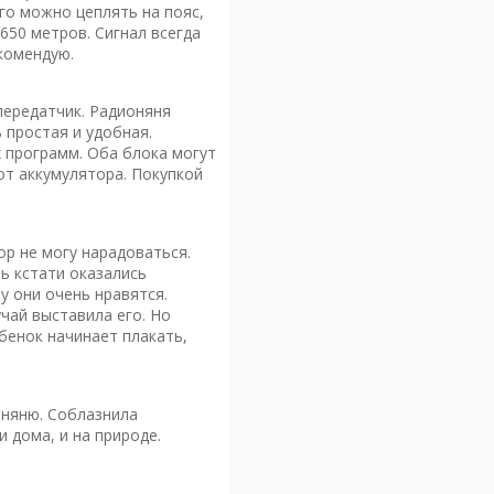
го можно цеплять на пояс,
650 метров. Сигнал всегда
екомендую.
передатчик. Радионяня
 простая и удобная.
х программ. Оба блока могут
от аккумулятора. Покупкой
ор не могу нарадоваться.
ь кстати оказались
 они очень нравятся.
учай выставила его. Но
бенок начинает плакать,
оняню. Соблазнила
 дома, и на природе.