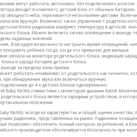
ионяни могут работать автономно, без подключения к розетке:
лятора (входит в комплект); детский блок от обычных батареек.
ор звездного неба, переливается несколькими цветами. Включа
лача или вручную. Возможно также управление с родительского
детском блоке радионяни измеряет температуру в детской, зна
льского блока. Можно включить сигнал-оповещение о выходе т
еделы заданных значений.
ния, благодаря возможности настроить время оповещений, на
 покормить ребенка тогда, когда это привычно для малыша.
вня сигнала на мониторе родительского блока, индикация заря
 блока и заряда батареи детского блока.
выходе за пределы зоны приёма.
может работать независимо от родительского как ночничок, ко
, при обнаружении звука или включаться вручную.
одключения до 4-х детских блоков одновременно.
ili Baby RA300 совместима с монитором дыхания Ramili Movement
 родительского блока является зарядным устройством, в кото
вертикальном положении.
Baby RA300, исходя из характеристик и общей оценки качества,
лучших радионянь, представленных на рынке. Радионяня оснащ
рые позволяют обеспечить полный контроль за ребенком, а бла
пейского производителя обеспечивается безопасность при эксп