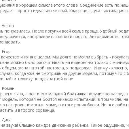
дионяня в хорошем смысле этого слова. Соединение есть по наше
ередает - просто идеально чистый. Классная штука - активация 
|
Антон
нь понравилась. После покупки всей семье проще. Удобный роди
регулируется, настраивается легко и просто. Автономность тож
мендовать.
|
Егор
качество и няня в целом. Мы долго не могли выбрать - покупат
й цене можно было рассчитывать на видеоняню только с миниму
 общем, жена на этой настояла, я поддержал. И вижу - классно
 случай, когда уже не смотришь на другие модели, потому что с
и найти технику по адекватной цене.
|
Роман
ршего сына, а вот и его младший братишка получил по наследст
модель, которая не боится никаких испытаний, в том числе, на
сю настроен помогать маме, в итоге ронял блоки. Но все работ
астить и второго сорванца.
|
Дина
ча звука! Слышно каждое движение ребенка. Такое ощущение, чт