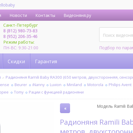
ellobaby
и
Новости
Контакты
Видеоняня.ру
Санкт-Петербург
8 (812) 980-73-83
8 (952) 206-35-46
Режим работы:
ПН-ВС: 9:30-21:00
Подбор по пара
Скидки
Гарантия
i
Радионяня Ramili Baby RA300 (650 метров, двухсторонняя, сенсо
sense
Beurer
iNanny
Luvion
Miniland
Motorola
Philips Avent
ppee
Tomy
Рации с функцией радионяни
Модель Ramili Bab
«
Радионяня Ramili Baby RA300 (650
метров, двухсторонн