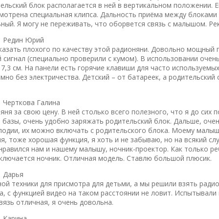
тельский блок располагается в ней в вертикальном положении. Е
смотрена специальная клипса. Дальность приёма между блоками 
ьный. Я могу не переживать, что оборвется связь с малышом. Р
|
Редин Юрий
сказать плохого по качеству этой радионяни. Довольно мощный 
сигнал (специально проверили с кумом). В использовании очень
7,3 см. На панели есть горячие клавиши для часто используемы
мно без электричества. Детский – от батареек, а родительский 
|
Черткова Галина
ня за свою цену. В ней столько всего полезного, что я до сих п
й базы, очень удобно заряжать родительский блок. Дальше, очен
одии, их можно включать с родительского блока. Моему малышу
, тоже хорошая функция, я хоть и не забываю, но на всякий сл
нравился нам и нашему малышу, ночник-проектор. Как только ре
ключается ночник. Отличная модель. Ставлю большой плюсик.
|
Дарья
ной техники для присмотра для детьми, а мы решили взять ради
, с функцией видео на таком расстоянии не ловит. Испытывали и
вязь отличная, я очень довольна.
|
Карина