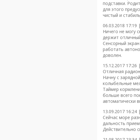
подставки. Роди
для этого преду
чистый и стабил
06.03.2018 17:19 
Ничего не могу 
держит отличный 
Сенсорный экран 
работать автоно
доволен.
15.12.2017 17:26 
Отличная радионя
Начну с зарядно
колыбельные мел
Таймер кормления
больше всего по
автоматически в
13.09.2017 16:24 
Сейчас море раз
дальность приема
Действительно с
21.08.2017 23:34 