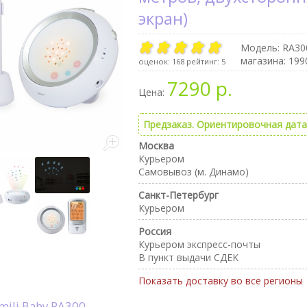
экран)
Модель:
RA30
магазина: 199
оценок:
168
рейтинг:
5
7290 р.
Цена:
Предзаказ. Ориентировочная дата 
Москва
Курьером
Самовывоз (м. Динамо)
Санкт-Петербург
Курьером
Россия
Курьером экспресс-почты
В пункт выдачи CДEK
Показать доставку во все регионы
mili Baby RA300