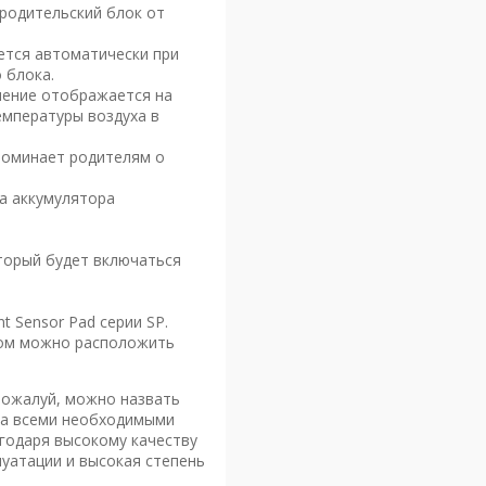
 родительский блок от
ется автоматически при
 блока.
чение отображается на
емпературы воздуха в
поминает родителям о
да аккумулятора
торый будет включаться
 Sensor Pad серии SP.
ром можно расположить
 пожалуй, можно назвать
ена всеми необходимыми
годаря высокому качеству
луатации и высокая степень