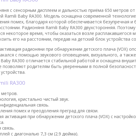
яня с сенсорным дисплеем и дальностью приёма 650 метров от
ей Ramili Baby RA300. Модель оснащена современной технологие
ения помех, благодаря которой обеспечивается безупречная и 
сстоянии. Радионяня Ramili Baby RA300 двухсторонняя. Поэтому
тся некоторое время, чтобы оказаться возле расплакавшегося 
оить его на расстоянии, передав на детский блок устройства с
активация радионяни при обнаружении детского плача (VOX) оп
акался с помощью звукового оповещения, визуального, а такж
i Baby RA300 отличается стабильной работой и оснащена внуш
е позволяют родителям быть уверенными в полной безопасност
 устройства.
mili RA300
 метров.
ология, кристально чистый звук.
онфиденциальная связь.
ления помех и преодоления преград для связи.
я активация при обнаружении детского плача (VOX) с настройко
а.
 связь.
лей с диагональю 7,3 см (2.9 дюйма).