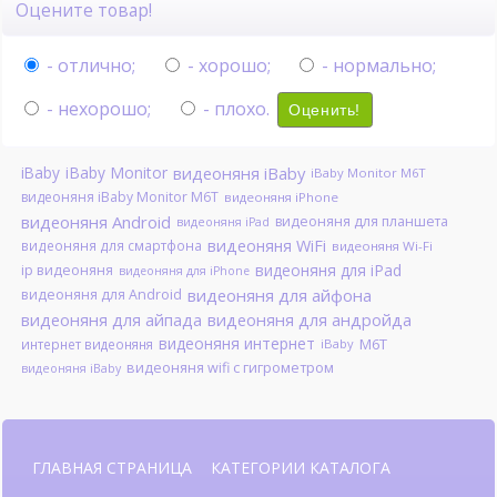
Оцените товар!
- отлично;
- хорошо;
- нормально;
- нехорошо;
- плохо.
Оценить!
iBaby
iBaby Monitor
видеоняня iBaby
iBaby Monitor M6T
видеоняня iBaby Monitor M6T
видеоняня iPhone
видеоняня Android
видеоняня для планшета
видеоняня iPad
видеоняня WiFi
видеоняня для смартфона
видеоняня Wi-Fi
видеоняня для iPad
ip видеоняня
видеоняня для iPhone
видеоняня для айфона
видеоняня для Android
видеоняня для айпада
видеоняня для андройда
видеоняня интернет
M6T
интернет видеоняня
iBaby
видеоняня wifi с гигрометром
видеоняня iBaby
ГЛАВНАЯ СТРАНИЦА
КАТЕГОРИИ КАТАЛОГА