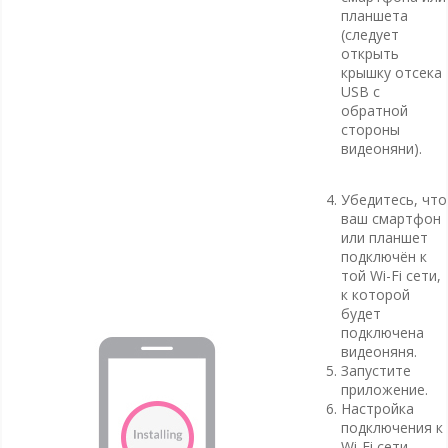
планшета
(следует
открыть
крышку отсека
USB с
обратной
стороны
видеоняни).
Убедитесь, что
ваш смартфон
или планшет
подключён к
той Wi-Fi сети,
к которой
будет
подключена
видеоняня.
Запустите
приложение.
Настройка
подключения к
Wi-Fi сети