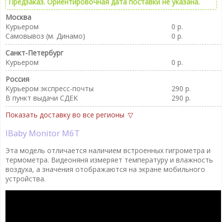
Предзаказ. Ориентировочная дата поставки не указана.
Москва
Курьером
0 р.
Самовывоз (м. Динамо)
0 р.
Санкт-Петербург
Курьером
0 р.
Россия
Курьером экспресс-почты
290 р.
В пункт выдачи CДEK
290 р.
Показать доставку во все регионы
iBaby Monitor M6T
Эта модель отличается наличием встроенных гигрометра и
термометра. Видеоняня измеряет температуру и влажность
воздуха, а значения отображаются на экране мобильного
устройства.