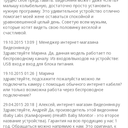
трудно себе представить. Видеоняня может даже «спеть»
малышу колыбельную, достаточно просто установить
нужную программу. Это удивительное устройство отлично
помогает моей жене оставаться спокойной и
уравновешенной целый день. Советую всем мужьям,
которые хотят видеть свою половинку веселой и
счастливой.
19.10.2015 13:09 |
Менеджер интернет-магазина
Видеоняня.ру
Здравствуйте Марина. Да, данная модель работает по
беспроводному каналу. Из входов/выходов на устройстве:
USB вход и вход для блока питания.
19.10.2015 01:26 |
Марина
здравствуйте, подскажите пожалуйста можно ли
подключить камеру с помощью обычного интернет кабеля?
или только возможна работа через беспроводное
подключение?
29.04.2015 20:18 |
Алексей, интернет-магазин Видеоняня.ру
Здравствуйте, Андрей! Да, производитель этой видеоняни
iBaby Labs (Калифорния) (iHealth Baby Monitor - это второе
название устройства). Гарантия на всю продукцию у нас 1
год. Обращаться можно напрямую к нам. Это оригинал, к