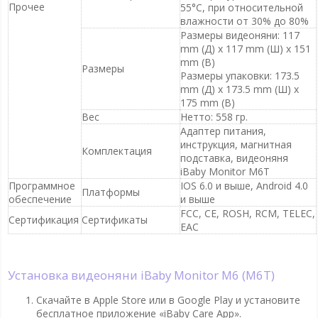
Прочее
55°C, при относительной
влажности от 30% до 80%
Размеры видеоняни: 117
mm (Д) x 117 mm (Ш) x 151
mm (В)
Размеры
Размеры упаковки: 173.5
mm (Д) x 173.5 mm (Ш) x
175 mm (В)
Вес
Нетто: 558 гр.
Адаптер питания,
инструкция, магнитная
Комплектация
подставка, видеоняня
iBaby Monitor M6T
Программное
IOS 6.0 и выше, Android 4.0
Платформы
обеспечение
и выше
FCC, CE, ROSH, RCM, TELEC,
Сертификация
Сертификаты
EAC
Установка видеоняни iBaby Monitor M6 (M6T)
Скачайте в Apple Store или в Google Play и установите
бесплатное приложение «iBaby Care App».