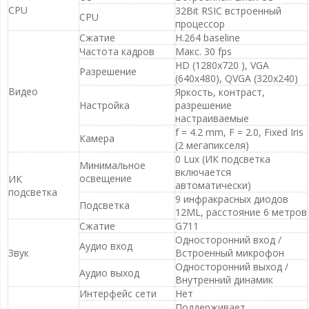
CPU
32Bit RSIC встроенный
CPU
процессор
Сжатие
H.264 baseline
Частота кадров
Макс. 30 fps
HD (1280x720 ), VGA
Разрешение
(640x480), QVGA (320x240)
Видео
Яркость, контраст,
Настройка
разрешение
настраиваемые
f = 4.2 mm, F = 2.0, Fixed Iris
Камера
(2 мегапикселя)
0 Lux (ИК подсветка
Минимальное
включается
освещение
ИК
автоматически)
подсветка
9 инфракрасных диодов
Подсветка
12ML, расстояние 6 метров
Сжатие
G711
Односторонний вход /
Аудио вход
Звук
Встроенный микрофон
Односторонний выход /
Аудио выход
Внутренний динамик
Интерфейс сети
Нет
Поддерживает