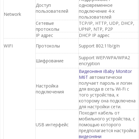
Доступ
одновременное
пользователей
подключение 4-х
Network
пользователей
Сетевые
TCP/IP, HTTP, UDP, DHCP,
протоколы
UPNP, NTP, P2P
IP адрес
DHCP IP адрес
WIFI
Протоколы
Support 802.11b/g/n
Support WEP/WPA/WPA2
Шифрование
encryption
Видеоняня iBaby Monitor
M6T
автоматически
получает пароль и логин
Настройка
для входа в сеть Wi-Fi с
подключения
того устройства, к
которому она подключена
для настройки сети.
Походит кабель от
мобильного устройства, с
USB интерфейс
помощью которого
предполагается настройка
видеоняни