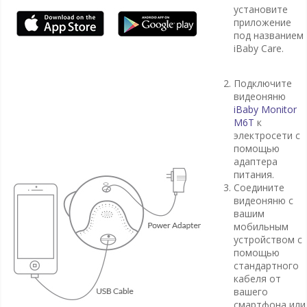
установите
приложение
под названием
iBaby Care.
Подключите
видеоняню
iBaby Monitor
M6T
к
электросети с
помощью
адаптера
питания.
Соедините
видеоняню с
вашим
мобильным
устройством с
помощью
стандартного
кабеля от
вашего
смартфона или