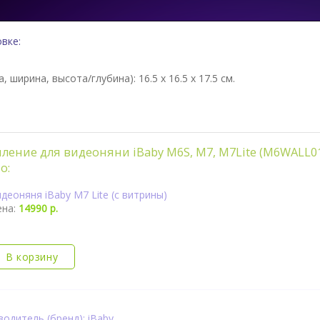
вке:
а, ширина, высота/глубина):
16.5 x 16.5 x 17.5 см.
пление для видеоняни iBaby M6S, M7, M7Lite (M6WALL0
о:
деоняня iBaby M7 Lite (с витрины)
ена:
14990 р.
В корзину
одитель (бренд): iBaby