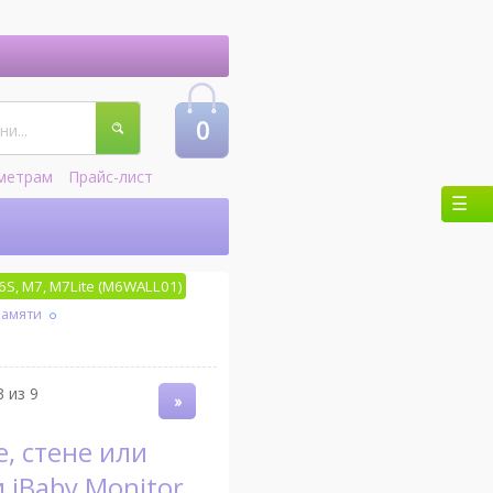
0
метрам
Прайс-лист
S, M7, M7Lite (M6WALL01)
памяти
 из 9
»
 iBaby Monitor