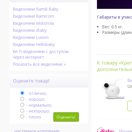
Видеоняни Ramili Baby
Видеоняни Ramicom
Габариты в упако
Видеоняни Motorola
Вес: 0.5 кг.
Видеоняни iBaby
Размеры (длин
Видеоняни Luvion
Видеоняни Hellobaby
Wi-Fi видеоняни с доступом
через интернет
К товару «Кре
Показать все видеоняни ››
дополнительн
Ви
Оцените товар!
Ц
- отлично;
- хорошо;
- нормально;
- нехорошо;
- плохо.
Оценить!
настенное крепление
Произв