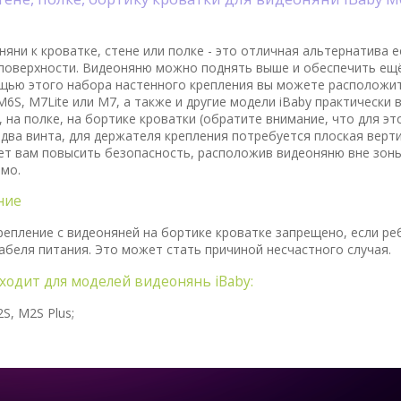
яни к кроватке, стене или полке - это отличная альтернатива 
поверхности. Видеоняню можно поднять выше и обеспечить ещ
щью этого набора настенного крепления вы можете расположит
M6S, M7Lite или M7, а также и другие модели iBaby практически 
 на полке, на бортике кроватки (обратите внимание, что для эт
 два винта, для держателя крепления потребуется плоская верти
т вам повысить безопасность, расположив видеоняню вне зоны 
имо.
ние
репление с видеоняней на бортике кроватке запрещено, если ре
абеля питания. Это может стать причиной несчастного случая.
ходит для моделей видеонянь iBaby:
S, M2S Plus;