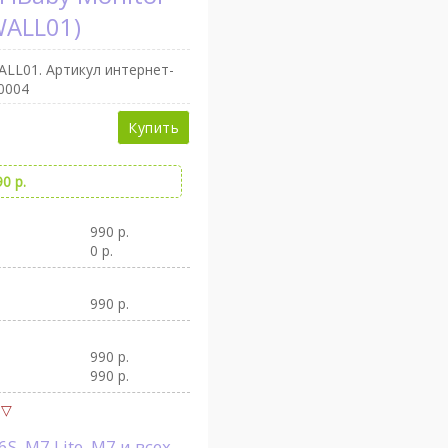
WALL01)
ALL01
. Артикул интернет-
0004
Купить
0 р.
990 р.
0 р.
990 р.
990 р.
990 р.