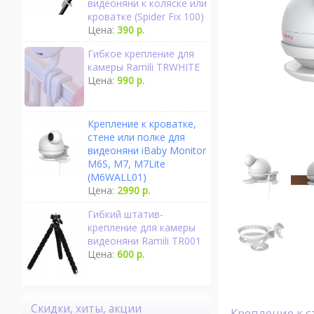
видеоняни к коляске или
кроватке (Spider Fix 100)
Цена:
390 р.
Гибкое крепление для
камеры Ramili TRWHITE
Цена:
990 р.
Крепление к кроватке,
стене или полке для
видеоняни iBaby Monitor
M6S, M7, M7Lite
(M6WALL01)
Цена:
2990 р.
Гибкий штатив-
крепление для камеры
видеоняни Ramili TR001
Цена:
600 р.
Скидки, хиты, акции
Крепление к стене, полке, бортику кроватки для видеоняни iBaby M6S, M7 Lite, M7 и всех