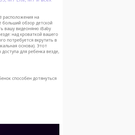
её расположения на
ё больший обзор детской
ь вашу видеоняню iBaby
везде: над кроваткой вашего
ого потребуется вкрутить в
кальная основа). Этот
доступа для ребенка везде,
бенок способен дотянуться