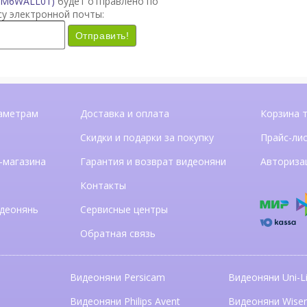
 (M6WALL01)
будет отправлено по
су электронной почты:
Отправить!
аметрам
Доставка и оплата
Корзина 
Скидки и подарки за покупку
Прайс-ли
-магазина
Гарантия и возврат видеоняни
Авториза
Контакты
деонянь
Сервисные центры
Обратная связь
Видеоняни Persicam
Видеоняни Uni-Li
n
Видеоняни Philips Avent
Видеоняни Wise