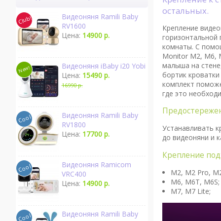
остальных.
Видеоняня Ramili Baby
RV1600
Крепление видеон
Цена:
14900 р.
горизонтальной 
комнаты. С помо
Monitor M2, М6, 
малыша на стене,
Видеоняня iBaby i20 Yobi
бортик кроватки
Цена:
15490 р.
комплект поможе
16990 р.
где это необход
Предостереже
Видеоняня Ramili Baby
RV1800
Устанавливать к
Цена:
17700 р.
до видеоняни и к
Крепление под
Видеоняня Ramicom
M2, M2 Pro, M2
VRC400
M6, M6T, M6S;
Цена:
14900 р.
M7, M7 Lite;
Видеоняня Ramili Baby