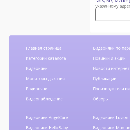
M6S, M7, M7Lite
указанному адре
Главная страница
Видеоняни по пар
Категории каталога
Новинки и акции
Видеоняни
Новости интернет
Мониторы дыхания
Публикации
Радионяни
Производители ви
Видеонаблюдение
Обзоры
Видеоняни AngelCare
Видеоняни Luvion
Видеоняни HelloBaby
Видеоняни Mama