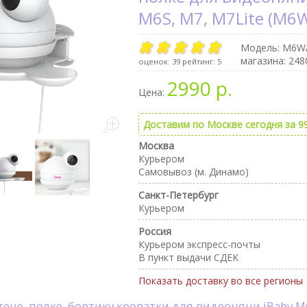
M6S, M7, M7Lite (M6
Модель:
M6W
магазина: 248
оценок:
39
рейтинг:
5
2990 р.
Цена:
Доставим по Москве сегодня за 99
Москва
Курьером
Самовывоз (м. Динамо)
Санкт-Петербург
Курьером
Россия
Курьером экспресс-почты
В пункт выдачи CДEK
Показать доставку во все регионы