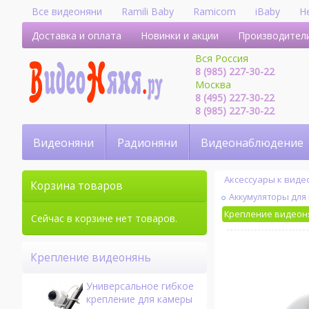
Все видеоняни
Ramili Baby
Ramicom
iBaby
H
Доставка и оплата
Новинки и акции
Производител
Вся Россия
8 (985) 227-30-22
Москва
8 (495) 227-30-22
8 (985) 227-30-22
Видеоняни
Радионяни
Видеонаблюдение
Аксессуары к вид
Корзина товаров
Аккумуляторы для
Крепление видеон
Сейчас в корзине нет товаров.
Крепление видеонянь
Универсальное гибкое
крепление для камеры