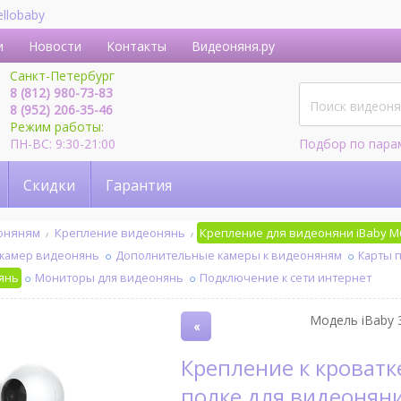
ellobaby
и
Новости
Контакты
Видеоняня.ру
Санкт-Петербург
8 (812) 980-73-83
8 (952) 206-35-46
Режим работы:
ПН-ВС: 9:30-21:00
Подбор по пара
Скидки
Гарантия
еоняням
Крепление видеонянь
Крепление для видеоняни iBaby M6
 камер видеонянь
Дополнительные камеры к видеоняням
Карты 
янь
Мониторы для видеонянь
Подключение к сети интернет
Модель iBaby 3
«
Крепление к кроватке, стене или
полке для видеоняни