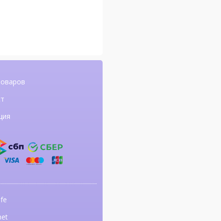
товаров
ст
ция
fe
net