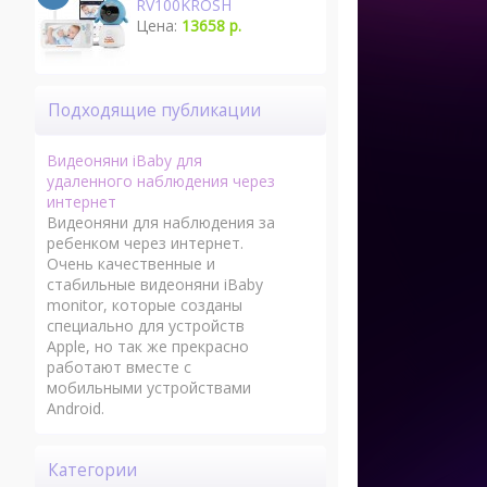
RV100KROSH
Цена:
13658 р.
Подходящие публикации
Видеоняни iBaby для
удаленного наблюдения через
интернет
Видеоняни для наблюдения за
ребенком через интернет.
Очень качественные и
стабильные видеоняни iBaby
monitor, которые созданы
специально для устройств
Apple, но так же прекрасно
работают вместе с
мобильными устройствами
Android.
Категории