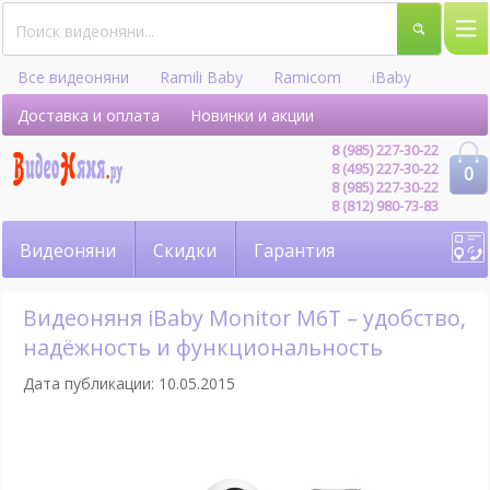
Все видеоняни
Ramili Baby
Ramicom
iBaby
Hellobaby
Доставка и оплата
Новинки и акции
8 (985) 227-30-22
8 (495) 227-30-22
0
8 (985) 227-30-22
8 (812) 980-73-83
Видеоняни
Скидки
Гарантия
Видеоняня iBaby Monitor M6T – удобство,
надёжность и функциональность
Дата публикации: 10.05.2015