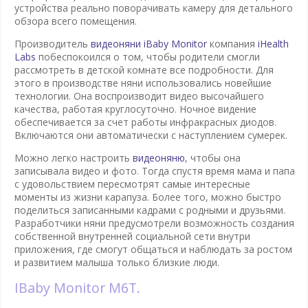
устройства реально поворачивать камеру для детального
обзора всего помещения.
Производитель
видеоняни iBaby Monitor
компания
iHealth
Labs
побеспокоился о том, чтобы родители смогли
рассмотреть в детской комнате все подробности. Для
этого в производстве няни использовались новейшие
технологии. Она воспроизводит видео высочайшего
качества, работая круглосуточно. Ночное видение
обеспечивается за счет работы инфракрасных диодов.
Включаются они автоматически с наступлением сумерек.
Можно легко настроить
видеоняню
, чтобы она
записывала видео и фото. Тогда спустя время мама и папа
с удовольствием пересмотрят самые интересные
моменты из жизни карапуза. Более того, можно быстро
поделиться записанными кадрами с родными и друзьями.
Разработчики няни предусмотрели возможность создания
собственной внутренней социальной сети внутри
приложения, где смогут общаться и наблюдать за ростом
и развитием малыша только близкие люди.
iBaby Monitor M6T.