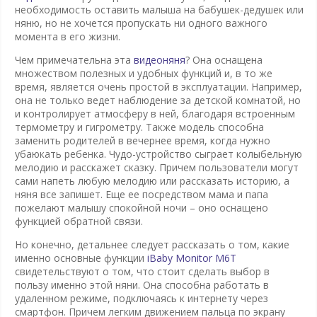
необходимость оставить малыша на бабушек-дедушек или
няню, но не хочется пропускать ни одного важного
момента в его жизни.
Чем примечательна эта
видеоняня
? Она оснащена
множеством полезных и удобных функций и, в то же
время, является очень простой в эксплуатации. Например,
она не только ведет наблюдение за детской комнатой, но
и контролирует атмосферу в ней, благодаря встроенным
термометру и гигрометру. Также модель способна
заменить родителей в вечернее время, когда нужно
убаюкать ребенка. Чудо-устройство сыграет колыбельную
мелодию и расскажет сказку. Причем пользователи могут
сами напеть любую мелодию или рассказать историю, а
няня все запишет. Еще ее посредством мама и папа
пожелают малышу спокойной ночи – оно оснащено
функцией обратной связи.
Но конечно, детальнее следует рассказать о том, какие
именно основные функции
iBaby Monitor M6T
свидетельствуют о том, что стоит сделать выбор в
пользу именно этой няни. Она способна работать в
удаленном режиме, подключаясь к интернету через
смартфон. Причем легким движением пальца по экрану