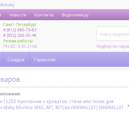
ellobaby
и
Новости
Контакты
Видеоняня.ру
Санкт-Петербург
8 (812) 980-73-83
8 (952) 206-35-46
Режим работы:
ПН-ВС: 9:30-21:00
Подбор по пара
Скидки
Гарантия
оваров
менование
ol.15233 Крепление к кроватке, стене или полке для
 iBaby Monitor M6S, M7, M7Lite (M6WALL01) (M6WALL01