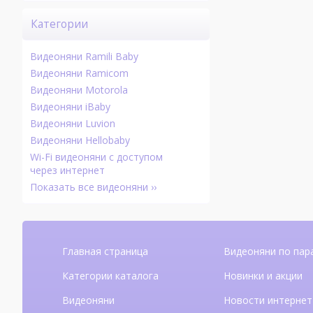
Категории
Видеоняни Ramili Baby
Видеоняни Ramicom
Видеоняни Motorola
Видеоняни iBaby
Видеоняни Luvion
Видеоняни Hellobaby
Wi-Fi видеоняни с доступом
через интернет
Показать все видеоняни ››
Главная страница
Видеоняни по пар
Категории каталога
Новинки и акции
Видеоняни
Новости интернет