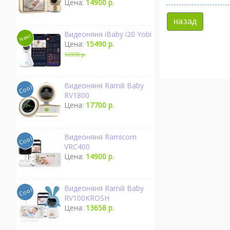
Цена:
14900 р.
назад
Видеоняня iBaby i20 Yobi
Цена:
15490 р.
16990 р.
Видеоняня Ramili Baby
RV1800
Цена:
17700 р.
Видеоняня Ramicom
VRC400
Цена:
14900 р.
Видеоняня Ramili Baby
RV100KROSH
Цена:
13658 р.