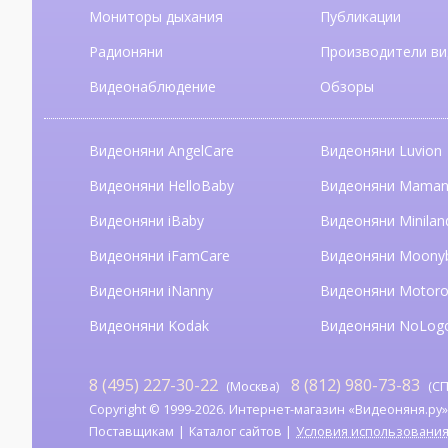
Мониторы дыхания
Публикации
Радионяни
Производители ви
Видеонаблюдение
Обзоры
Видеоняни AngelCare
Видеоняни Luvion
Видеоняни HelloBaby
Видеоняни Mama
Видеоняни iBaby
Видеоняни Minilan
Видеоняни iFamCare
Видеоняни Moony
Видеоняни iNanny
Видеоняни Motoro
Видеоняни Kodak
Видеоняни NoLog
8 (495) 227-30-22
8 (812) 980-73-83
(Москва)
(СП
Copyright © 1999-2026. Интернет-магазин «Видеоняня.ру». А
Поставщикам
Каталог сайтов
Условия использовани