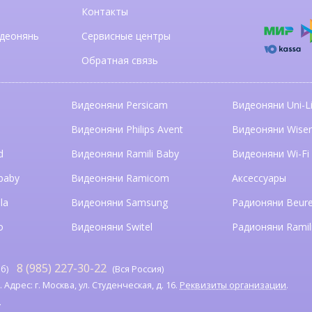
Контакты
деонянь
Сервисные центры
Обратная связь
Видеоняни Persicam
Видеоняни Uni-Li
n
Видеоняни Philips Avent
Видеоняни Wise
d
Видеоняни Ramili Baby
Видеоняни Wi-Fi
baby
Видеоняни Ramicom
Аксессуары
la
Видеоняни Samsung
Радионяни Beure
o
Видеоняни Switel
Радионяни Ramil
8 (985) 227-30-22
б)
(Вся Россия)
дрес: г. Москва, ул. Студенческая, д. 16.
Реквизиты организации
.
я