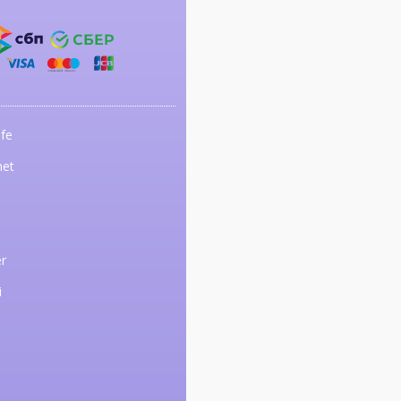
fe
net
r
i