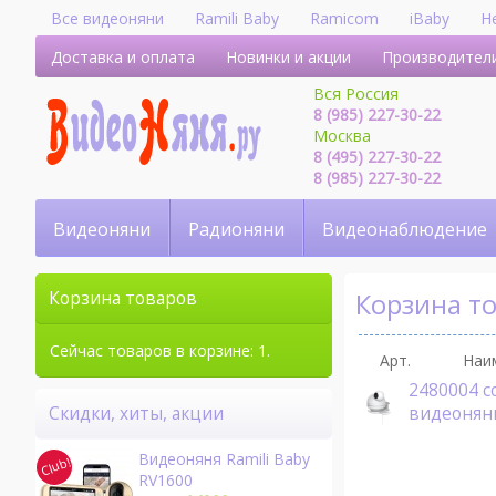
Все видеоняни
Ramili Baby
Ramicom
iBaby
H
Доставка и оплата
Новинки и акции
Производител
Вся Россия
8 (985) 227-30-22
Москва
8 (495) 227-30-22
8 (985) 227-30-22
Видеоняни
Радионяни
Видеонаблюдение
Корзина т
Корзина товаров
Сейчас товаров в корзине: 1.
Арт.
Наи
2480004 c
видеоняни
Скидки, хиты, акции
Видеоняня Ramili Baby
RV1600