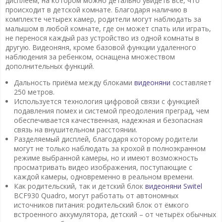
дисплеем, на котором можно детально увидеть все, что
происходит в детской комнате. Благодаря наличию в
комплекте четырех камер, родители могут наблюдать за
малышом в любой комнате, где он может спать или играть,
не перенося каждый раз устройство из одной комнаты в
другую. Видеоняня, кроме базовой функции удаленного
наблюдения за ребенком, оснащена множеством
дополнительных функций.
Дальность приёма между блоками
видеоняни
составляет
250 метров.
Используется технология цифровой связи с функцией
подавления помех и системой преодоления преград, чем
обеспечивается качественная, надежная и безопасная
связь на внушительном расстоянии.
Разделяемый дисплей, благодаря которому родители
могут не только наблюдать за крохой в полноэкранном
режиме выбранной камеры, но и имеют возможность
просматривать видео изображения, поступающие с
каждой камеры, одновременно в реальном времени.
Как родительский, так и детский блок
видеоняни Switel
BCF930 Quadro, могут работать от автономных
источников питания: родительский блок от ёмкого
встроенного аккумулятора, детский – от четырёх обычных