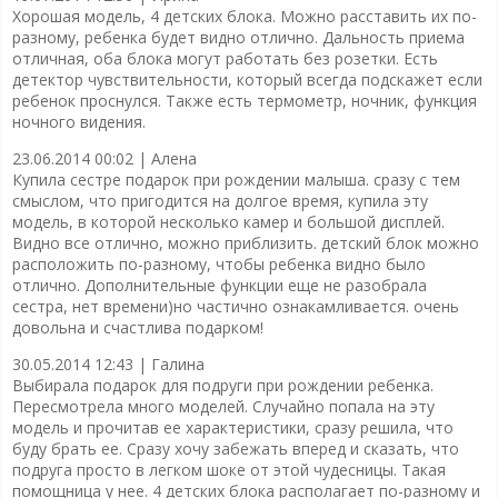
Хорошая модель, 4 детских блока. Можно расставить их по-
разному, ребенка будет видно отлично. Дальность приема
отличная, оба блока могут работать без розетки. Есть
детектор чувствительности, который всегда подскажет если
ребенок проснулся. Также есть термометр, ночник, функция
ночного видения.
23.06.2014 00:02 |
Алена
Купила сестре подарок при рождении малыша. сразу с тем
смыслом, что пригодится на долгое время, купила эту
модель, в которой несколько камер и большой дисплей.
Видно все отлично, можно приблизить. детский блок можно
расположить по-разному, чтобы ребенка видно было
отлично. Дополнительные функции еще не разобрала
сестра, нет времени)но частично ознакамливается. очень
довольна и счастлива подарком!
30.05.2014 12:43 |
Галина
Выбирала подарок для подруги при рождении ребенка.
Пересмотрела много моделей. Случайно попала на эту
модель и прочитав ее характеристики, сразу решила, что
буду брать ее. Сразу хочу забежать вперед и сказать, что
подруга просто в легком шоке от этой чудесницы. Такая
помощница у нее. 4 детских блока располагает по-разному и