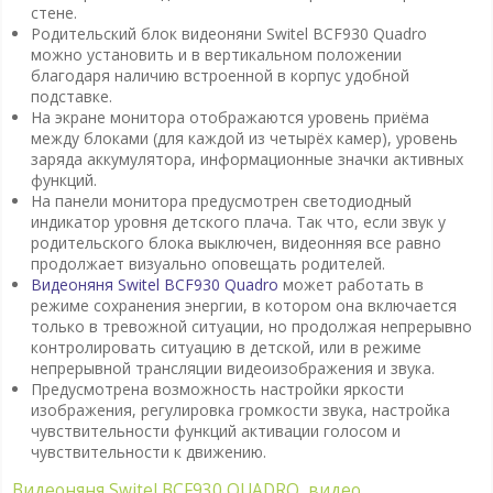
стене.
Родительский блок видеоняни Switel BCF930 Quadro
можно установить и в вертикальном положении
благодаря наличию встроенной в корпус удобной
подставке.
На экране монитора отображаются уровень приёма
между блоками (для каждой из четырёх камер), уровень
заряда аккумулятора, информационные значки активных
функций.
На панели монитора предусмотрен светодиодный
индикатор уровня детского плача. Так что, если звук у
родительского блока выключен, видеонняя все равно
продолжает визуально оповещать родителей.
Видеоняня Switel BCF930 Quadro
может работать в
режиме сохранения энергии, в котором она включается
только в тревожной ситуации, но продолжая непрерывно
контролировать ситуацию в детской, или в режиме
непрерывной трансляции видеоизображения и звука.
Предусмотрена возможность настройки яркости
изображения, регулировка громкости звука, настройка
чувствительности функций активации голосом и
чувствительности к движению.
Видеоняня Switel BCF930 QUADRO, видео