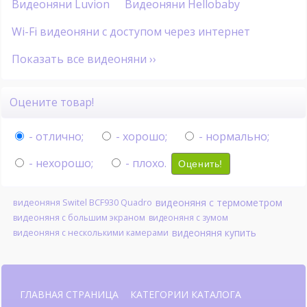
Видеоняни Luvion
Видеоняни Hellobaby
Wi-Fi видеоняни с доступом через интернет
Показать все видеоняни ››
Оцените товар!
- отлично;
- хорошо;
- нормально;
- нехорошо;
- плохо.
Оценить!
видеоняня с термометром
видеоняня Switel BCF930 Quadro
видеоняня с большим экраном
видеоняня с зумом
видеоняня купить
видеоняня с несколькими камерами
ГЛАВНАЯ СТРАНИЦА
КАТЕГОРИИ КАТАЛОГА