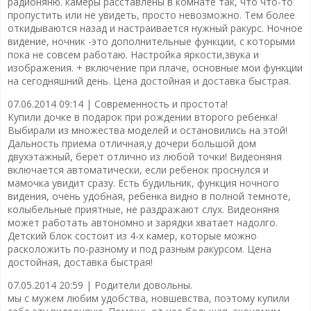
радионяню. камеры расставлены в комнате так, что что-то
пропустить или не увидеть, просто невозможно. Тем более
откидываются назад и настраивается нужный ракурс. Ночное
видение, ночник -это дополнительные функции, с которыми
пока не совсем работаю. Настройка яркости,звука и
изображения. + включение при плаче, основные мои функции
на сегодняшний день. Цена достойная и доставка быстрая.
07.06.2014 09:14 |
Современность и простота!
Купили дочке в подарок при рождении второго ребенка!
Выбирали из множества моделей и остановились на этой!
Дальность приема отличная,у дочери большой дом
двухэтажный, берет отлично из любой точки! Видеоняня
включается автоматически, если ребенок проснулся и
мамочка увидит сразу. Есть будильник, функция ночного
видения, очень удобная, ребенка видно в полной темноте,
колыбельные приятные, не раздражают слух. Видеоняня
может работать автономно и зарядки хватает надолго.
Детский блок состоит из 4-х камер, которые можно
расколожить по-разному и под разным ракурсом. Цена
достойная, доставка быстрая!
07.05.2014 20:59 |
Родители довольны.
мы с мужем любим удобства, новшевства, поэтому купили