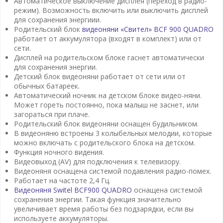
Автоматическое выключение дисплея (переход в радио-
режим). Возможность включить или выключить дисплей
для сохранения энергиии.
Родительский блок
видеоняни «Свител» BCF 900 QUADRO
работает от аккумулятора (входят в комплект) или от
сети.
Дисплей на родительском блоке гаснет автоматически
для сохранения энергии.
Детский блок видеоняни работает от сети или от
обычных батареек.
Автоматический ночник на детском блоке видео-няни.
Может гореть постоянно, пока малыш не заснет, или
загораться при плаче.
Родительский блок видеоняни оснащен будильником.
В видеоняню встроены 3 колыбельных мелодии, которые
можно включать с родительского блока на детском.
Функция ночного видения.
Видеовыход (AV) для подключения к телевизору.
Видеоняня оснащена системой подавления радио-помех.
Работает на частоте 2,4 Гц.
Видеоняня Switel BCF900 QUADRO
оснащена системой
сохранения энергии. Такая функция значительно
увеличивает время работы без подзарядки, если вы
используете аккумуляторы.