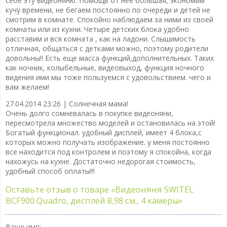
себе эту видеоняню. Помощь от нее большая, экономим
кучу времени, не бегаем постоянно по очереди и детей не
смотрим в комнате. Спокойно наблюдаем за ними из своей
комнаты или из кухни. Четыре детских блока удобно
расставим и вся комната , как на ладони. Слышимость
отличная, общаться с детками можно, поэтому родители
довольны!! Есть еще масса функций,дополнительных. Таких
как ночник, колыбельные, видеовыход, функция ночного
видения ими мы тоже пользуемся с удовольствием. чего и
вам желаем!
27.04.2014 23:26 |
Солнечная мама!
Очень долго сомневалась в покупке видеоняни,
пересмотрела множество моделей и остановилась на этой!
Богатый функционал. удобный дисплей, имеет 4 блока,с
которых можно получать изображение. у меня постоянно
все находится под контролем и поэтому я спокойна, когда
нахожусь на кухне. Достаточно недорогая стоимость,
удобный способ оплаты!!!
Оставьте отзыв о товаре
«Видеоняня SWITEL
BCF900 Quadro, дисплей 8,98 см., 4 камеры»
Ваше имя: