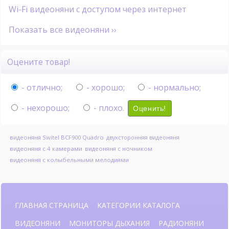
Wi-Fi видеоняни с доступом через интернет
Показать все видеоняни ››
Оцените товар!
- отлично;
- хорошо;
- нормально;
- нехорошо;
- плохо.
Оценить!
видеоняня Switel BCF900 Quadro
двухсторонняя видеоняня
видеоняня с 4 камерами
видеоняня с ночником
видеоняня с колыбельными мелодиями
ГЛАВНАЯ СТРАНИЦА
КАТЕГОРИИ КАТАЛОГА
ВИДЕОНЯНИ
МОНИТОРЫ ДЫХАНИЯ
РАДИОНЯНИ