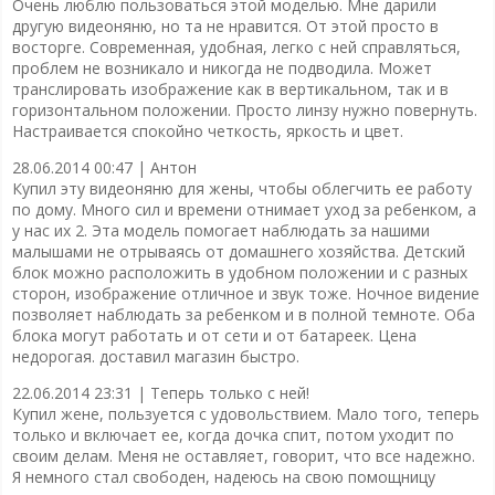
Очень люблю пользоваться этой моделью. Мне дарили
другую видеоняню, но та не нравится. От этой просто в
восторге. Современная, удобная, легко с ней справляться,
проблем не возникало и никогда не подводила. Может
транслировать изображение как в вертикальном, так и в
горизонтальном положении. Просто линзу нужно повернуть.
Настраивается спокойно четкость, яркость и цвет.
28.06.2014 00:47 |
Антон
Купил эту видеоняню для жены, чтобы облегчить ее работу
по дому. Много сил и времени отнимает уход за ребенком, а
у нас их 2. Эта модель помогает наблюдать за нашими
малышами не отрываясь от домашнего хозяйства. Детский
блок можно расположить в удобном положении и с разных
сторон, изображение отличное и звук тоже. Ночное видение
позволяет наблюдать за ребенком и в полной темноте. Оба
блока могут работать и от сети и от батареек. Цена
недорогая. доставил магазин быстро.
22.06.2014 23:31 |
Теперь только с ней!
Купил жене, пользуется с удовольствием. Мало того, теперь
только и включает ее, когда дочка спит, потом уходит по
своим делам. Меня не оставляет, говорит, что все надежно.
Я немного стал свободен, надеюсь на свою помощницу