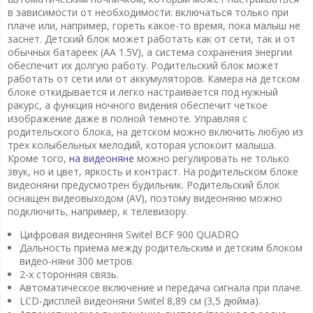
в зависимости от необходимости: включаться только при
плаче или, например, гореть какое-то время, пока малыш не
заснет. Детский блок может работать как от сети, так и от
обычных батареек (АА 1.5V), а система сохранения энергии
обеспечит их долгую работу. Родительский блок может
работать от сети или от аккумуляторов. Камера на детском
блоке откидывается и легко настраивается под нужный
ракурс, а функция ночного видения обеспечит четкое
изображение даже в полной темноте. Управляя с
родительского блока, на детском можно включить любую из
трех колыбельных мелодий, которая успокоит малыша.
Кроме того,
на видеоняне
можно регулировать не только
звук, но и цвет, яркость и контраст. На родительском блоке
видеоняни предусмотрен будильник. Родительский блок
оснащен видеовыходом (AV), поэтому видеоняню можно
подключить, например, к телевизору.
Цифровая видеоняня Switel BCF 900 QUADRO
Дальность приема между родительским и детским блоком
видео-няни 300 метров.
2-х сторонняя связь.
Автоматическое включение и передача сигнала при плаче.
LCD-дисплей видеоняни Switel 8,89 см (3,5 дюйма).