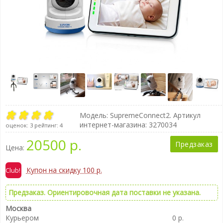
Модель:
SupremeConnect2
. Артикул
интернет-магазина: 3270034
оценок:
3
рейтинг:
4
20500 р.
Предзаказ
Цена:
Купон на скидку 100 р.
Предзаказ. Ориентировочная дата поставки не указана.
Москва
Курьером
0 р.