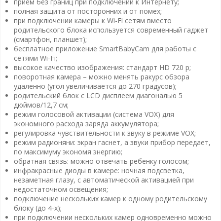
прием без границ при подключении к Интернету;
полная защита от посторонних и от помех;
при подключении камеры к Wi-Fi сетям вместо
родительского блока используется современный гаджет
(смартфон, планшет);
бесплатное приложение SmartBabyCam для работы с
сетями Wi-Fi;
высокое качество изображения: стандарт HD 720 p;
поворотная камера – можно менять ракурс обзора
удаленно (угол увеличивается до 270 градусов);
родительский блок с LCD дисплеем диагональю 5
дюймов/12,7 см;
режим голосовой активации (система VOX) для
экономного расхода заряда аккумулятора;
регулировка чувствительности к звуку в режиме VOX;
режим радионяни: экран гаснет, а звуки прибор передает,
по максимуму экономя энергию;
обратная связь: можно отвечать ребенку голосом;
инфракрасные диоды в камере: ночная подсветка,
незаметная глазу, с автоматической активацией при
недостаточном освещения;
подключение нескольких камер к одному родительскому
блоку (до 4-х);
при подключении нескольких камер одновременно можно