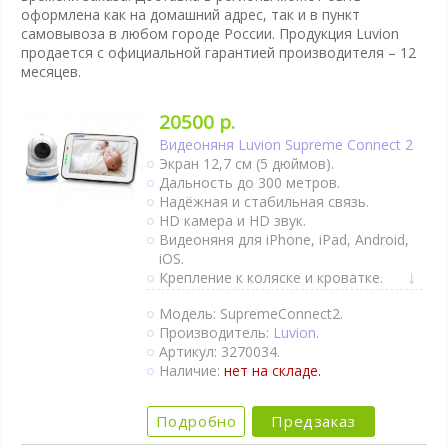
оформлена как на домашний адрес, так и в пункт
самовывоза в любом городе России. Продукция Luvion
продается с официальной гарантией производителя – 12
месяцев.
20500 р.
Видеоняня Luvion Supreme Connect 2
Экран 12,7 см (5 дюймов).
Дальность до 300 метров.
Надёжная и стабильная связь.
HD камера и HD звук.
Видеоняня для iPhone, iPad, Android,
iOS.
Крепление к коляске и кроватке.
Двухсторонняя связь.
Модель: SupremeConnect2.
Активация при плаче (VOX).
Производитель:
Luvion
.
Сенсорный дисплей.
Артикул: 3270034.
Термометр.
Наличие:
нет на складе.
Интернет-доступ через Wi-Fi.
Подробно
Предзаказ