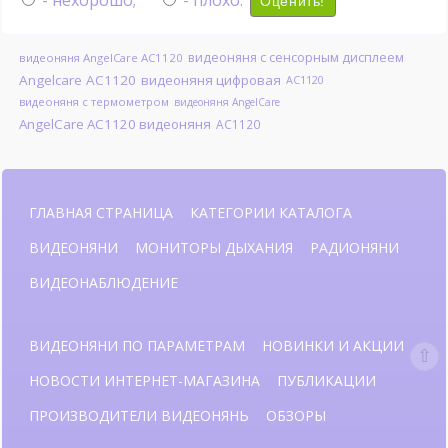
- нехорошо;
- плохо.
Оценить!
видеоняня с сенсорным дисплеем
видеоняня AngelCare AC1120
Angelcare AC1120
видеоняня цифровая
AC1120
видеоняня с термометром
видеоняня AngelCare
AngelCare AC1120 видеоняня
AC1120
ГЛАВНАЯ СТРАНИЦА
КАТЕГОРИИ КАТАЛОГА
ВИДЕОНЯНИ
МОНИТОРЫ ДЫХАНИЯ
РАДИОНЯНИ
ВИДЕОНАБЛЮДЕНИЕ
ВИДЕОНЯНИ ПО ПАРАМЕТРАМ
НОВИНКИ И АКЦИИ
НОВОСТИ ИНТЕРНЕТ-МАГАЗИНА
ПУБЛИКАЦИИ
ПРОИЗВОДИТЕЛИ ВИДЕОНЯНЬ
ОБЗОРЫ