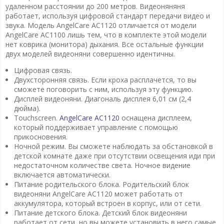
удаленном расстоянии до 200 метров. Видеоняняня
работает, используя цифровой стандарт передачи видео и
звука. Модель AngelCare AC1120 отличается от модели
AngelCare AC1100 лишь тем, что в комплекте этой модели
нет коврика (монитора) дыхания. Все остальные функции
двух моделей видеоняни совершенно идентичны.
Цифровая связь.
Двухсторонняя связь. Если кроха расплачется, то вы
сможете поговорить с ним, используя эту функцию.
Дисплей видеоняни. Диагональ дисплея 6,01 см (2,4
дюйма).
Touchscreen.
AngelCare AC1120
оснащена дисплеем,
который поддерживает управление с помощью
прикосновения.
Ночной режим. Вы сможете наблюдать за обстановкой в
детской комнате даже при отсутствии освещения иди при
недостаточном количестве света. Ночное видение
включается автоматически.
Питание родительского блока. Родительский блок
видеоняни AngelCare AC1120 может работать от
аккумулятора, который встроен в корпус, или от сети.
Питание детского блока. Детский блок видеоняни
работает от сети, но вы можете установить в него самые