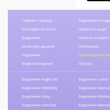
Главная страница
Видеоняни по пар
Категории каталога
Новинки и акции
Видеоняни
Новости интернет
Мониторы дыхания
Публикации
Радионяни
Производители ви
Видеонаблюдение
Обзоры
Видеоняни AngelCare
Видеоняни Luvion
Видеоняни HelloBaby
Видеоняни Mama
Видеоняни iBaby
Видеоняни Minilan
Видеоняни iFamCare
Видеоняни Moony