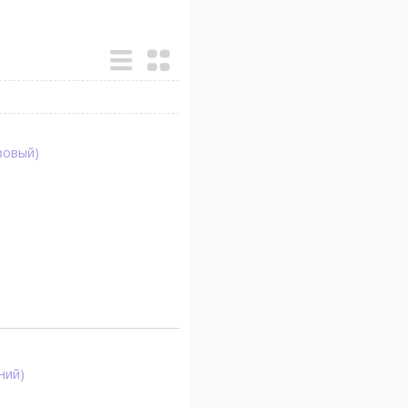
зовый)
ний)