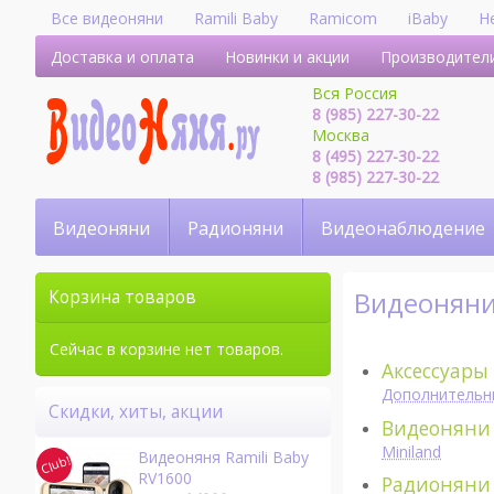
Все видеоняни
Ramili Baby
Ramicom
iBaby
H
Доставка и оплата
Новинки и акции
Производител
Вся Россия
8 (985) 227-30-22
Москва
8 (495) 227-30-22
8 (985) 227-30-22
Видеоняни
Радионяни
Видеонаблюдение
Видеоняни
Корзина товаров
Сейчас в корзине нет товаров.
Аксессуары
Дополнительн
Скидки, хиты, акции
Видеоняни
Miniland
Видеоняня Ramili Baby
RV1600
Радионяни