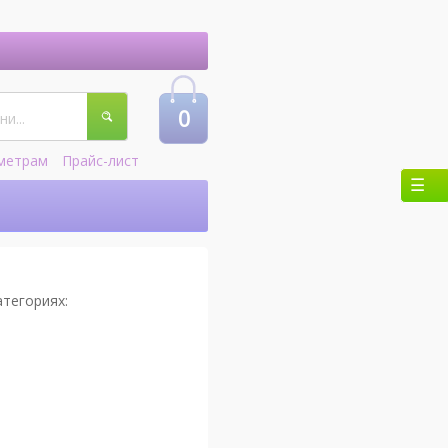
0
метрам
Прайс-лист
атегориях: