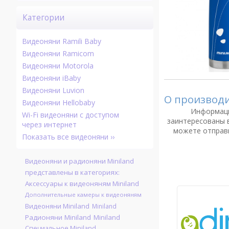
Категории
Видеоняни Ramili Baby
Видеоняни Ramicom
Видеоняни Motorola
Видеоняни iBaby
Видеоняни Luvion
О производ
Видеоняни Hellobaby
Информаци
Wi-Fi видеоняни с доступом
заинтересованы 
через интернет
можете отправи
Показать все видеоняни ››
Видеоняни и радионяни Miniland
представлены в категориях:
Аксессуары к видеоняням Miniland
Дополнительные камеры к видеоняням
Видеоняни Miniland
Miniland
Радионяни Miniland
Miniland
Специальное Miniland