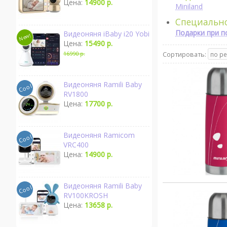
Цена:
14900 р.
Miniland
Специальн
Подарки при п
Видеоняня iBaby i20 Yobi
Цена:
15490 р.
16990 р.
Сортировать:
Видеоняня Ramili Baby
RV1800
Цена:
17700 р.
Видеоняня Ramicom
VRC400
Цена:
14900 р.
Видеоняня Ramili Baby
RV100KROSH
Цена:
13658 р.