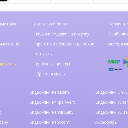
аметрам
Доставка и оплата
Корзина 
Скидки и подарки за покупку
Прайс-ли
-магазина
Гарантия и возврат видеоняни
Авториза
Контакты
деонянь
Сервисные центры
Обратная связь
Видеоняни Persicam
Видеоняни Uni-Li
n
Видеоняни Philips Avent
Видеоняни Wise
d
Видеоняни Ramili Baby
Видеоняни Wi-Fi
baby
Видеоняни Ramicom
Аксессуары