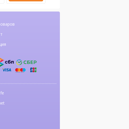
товаров
ст
ция
fe
net