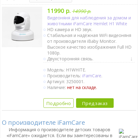
11990 р.
14990 р.
Видеоняня для наблюдения за домом и
животными iFamCare Hemlet H1 White
HD камера и HD звук.
Стабильная и надёжная WiFi видеоняня
от производителя iBaby Monitor.
Высокое качество изображения Full HD
1080p.
Двухсторонняя связь.
Активация при плаче (VOX).
Модель: H1WHITE.
Непрерывный мониторинг.
Производитель:
iFamCare
.
Датчик движения.
Артикул: 3250001.
Датчик качества воздуха.
Наличие:
нет на складе.
Поворот камеры удалённо.
Ночное видение.
Интернет-доступ через Wi-Fi.
Подробно
Предзаказ
О производителе iFamCare
Информация о производителе детских товаров
«iFamCare» ожидается. Если вы заинтересованы в