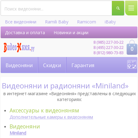
Все видеоняни
Ramili Baby
Ramicom
iBaby
Hellobaby
Доставка и оплата
Новинки и акции
8 (985) 227-30-22
8 (495) 227-30-22
0
8 (812) 980-73-83
Видеоняни
Скидки
Гарантия
Видеоняни и радионяни «Miniland»
в интернет-магазине «Видеоняня» представлены в следующих
категориях:
Аксессуары к видеоняням
Дополнительные камеры к видеоняням
Видеоняни
Miniland