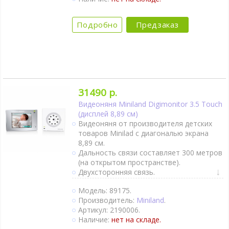
Подробно
Предзаказ
31490 р.
Видеоняня Miniland Digimonitor 3.5 Touch
(дисплей 8,89 см)
Видеоняня от производителя детских
товаров Minilad с диагональю экрана
8,89 см.
Дальность связи составляет 300 метров
(на открытом пространстве).
Двухсторонняя связь.
Активация при плаче (VOX).
Модель: 89175.
Сенсорный дисплей.
Производитель:
Miniland
.
Датчик движения.
Артикул: 2190006.
Термометр.
Наличие:
нет на складе.
Ночник.