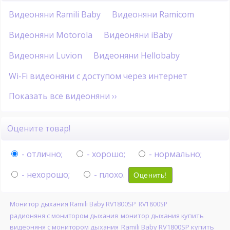
Видеоняни Ramili Baby
Видеоняни Ramicom
Видеоняни Motorola
Видеоняни iBaby
Видеоняни Luvion
Видеоняни Hellobaby
Wi-Fi видеоняни с доступом через интернет
Показать все видеоняни ››
Оцените товар!
- отлично;
- хорошо;
- нормально;
- нехорошо;
- плохо.
Оценить!
Монитор дыхания Ramili Baby RV1800SP
RV1800SP
радионяня с монитором дыхания
монитор дыхания купить
видеоняня с монитором дыхания
Ramili Baby RV1800SP купить