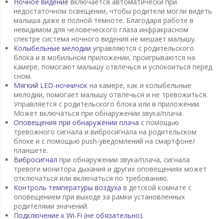
Ночное видение
включается автоматически при
недостаточном освещении, чтобы родители могли видеть
малыша даже в полной темноте. Благодаря работе в
невидимом для человеческого глаза инфракрасном
спектре система ночного видения не мешает малышу.
Колыбельные мелодии
управляются с родительского
блока и в мобильном приложении, проигрываются на
камере, помогают малышу отвлечься и успокоиться перед
сном.
Мягкий LED-ночничок
на камере, как и колыбельные
мелодии, помогает малышу отвлечься и не тревожиться.
Управляется с родительского блока или в приложении.
Может включаться при обнаружении звука/плача.
Оповещения при обнаружении плача
с помощью
тревожного сигнала и вибросигнала на родительском
блоке и с помощью push-уведомлений на смартфоне/
планшете.
Вибросигнал
при обнаружении звука/плача, сигнала
тревоги монитора дыхания и других оповещениях может
отключаться или включаться по требованию.
Контроль температуры воздуха
в детской комнате с
оповещением при выходе за рамки установленных
родителями значений.
Подключение к Wi-Fi (не обязательно).