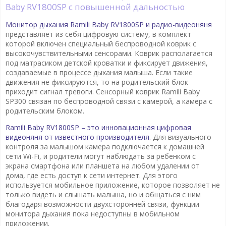
Baby RV1800SP с повышенной дальностью
Монитор дыхания Ramili Baby RV1800SP и радио-видеоняня
представляет из себя цифровую систему, в комплект
которой включен специальный беспроводной коврик с
высокочувствительными сенсорами. Коврик располагается
под матрасиком детской кроватки и фиксирует движения,
создаваемые в процессе дыхания малыша. Если такие
движения не фиксируются, то на родительский блок
приходит сигнал тревоги. Сенсорный коврик Ramili Baby
SP300 связан по беспроводной связи с камерой, а камера с
родительским блоком.
Ramili Baby RV1800SP – это инновационная цифровая
видеоняня от известного производителя.
Для визуального
контроля за малышом камера подключается к домашней
сети Wi-Fi, и родители могут наблюдать за ребенком с
экрана смартфона или планшета на любом удалении от
дома, где есть доступ к сети интернет. Для этого
используется мобильное приложение, которое позволяет не
только видеть и слышать малыша, но и общаться с ним
благодаря возможности двухсторонней связи, функции
монитора дыхания пока недоступны в мобильном
приложении.