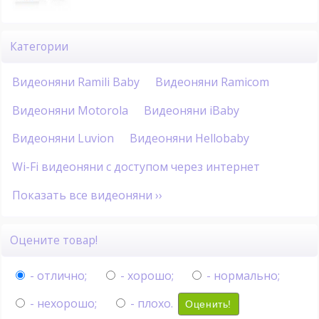
Категории
Видеоняни Ramili Baby
Видеоняни Ramicom
Видеоняни Motorola
Видеоняни iBaby
Видеоняни Luvion
Видеоняни Hellobaby
Wi-Fi видеоняни с доступом через интернет
Показать все видеоняни ››
Оцените товар!
- отлично;
- хорошо;
- нормально;
- нехорошо;
- плохо.
Оценить!