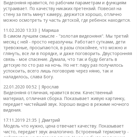
Видеоняня нравится, по рабочим параметрам и функциям
устраивает. По качеству никаких претензий. Повесил на
стену за пять минут камеру, держится хорошо, отлично
можно осмотреть ту часть детской, где ребенок находится.
11.02.2020 13:33 |
Мариша
В самом лучшем смысле - "золотая видеоняня". Мы третий
месяц с ней - просто неразлучны. Работает сутками, дети
тревожные, просыпаются, в разы спокойнее, что можно и
глянуть, все ли в порядке, и даже поговорить. Двусторонняя
связь - мое спасение. Думала, что так и буду бегать в
детскую по сто раз на ночь. Но нет: пару раз получилось
успокоить, всего лишь поговорив через няню, так и
наладилось, слава Богу.
22.01.2020 00:52 |
Ярослав
Видеоняня отличная, нравится всем. Качественный
материал, отличная сборка. Показывает живую картинку,
передает чистейший звук. Хорошо видно в режиме ночного
видения.
17.11.2019 21:35 |
Дмитрий
Модель что нужно, цена отвечает качеству. Показывает
чисто, передает звук аналогично. Встроенный термометр -