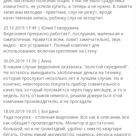
действительно полезная опция. У нас не было градусника
комнатного, не успели купить, а теперь и не нужно. В памяти
записаны мелодии - приятные, слух не режут, вроде
качественная запись, ребенку слух не испортит.
25.10.2019 17:49 |
Юлия Говорухина
Видеоняня прекрасно работает, послушная, маленькая и
симпатичная. Нравится всем, ловит замечательно, звук-
видео - все устраивает. Полный комплект для
использования, включая крепление на стену.
30.09.2019 11:39 |
Анна
В нашем случае видеоняня оказалась "золотой серединой".
Не хотелось выкидывать заоблачные деньги на технику,
которая прослужит несколько лет в лучшем случае. Но и
конечно, неинтересно покупать прибор сомнительного
качества, который поломается через пару месяцев, а то и
недель. Хоть отзывов немного, решили довериться этой
компании-производителю, и не прогадали.
18.09.2019 19:35 |
Богдана
Рада покупке - отличная видеоняня. Все как в описании, все
как обещает производитель. Монитор и достаточно
большой, но и не громоздкий, удобно с ним по квартире
бегать. Очень емкий аккумулятор, надеюсь, ресурса надолго