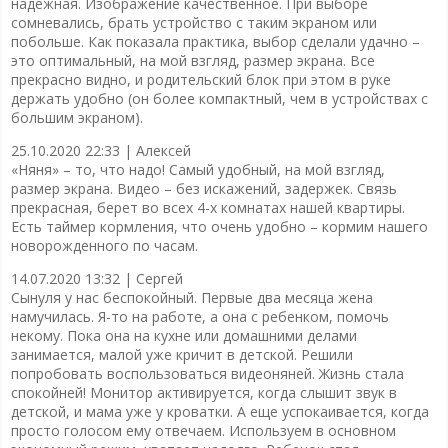
надежная. Изображение качественное. При выборе
сомневались, брать устройство с таким экраном или
побольше. Как показала практика, выбор сделали удачно –
это оптимальный, на мой взгляд, размер экрана. Все
прекрасно видно, и родительский блок при этом в руке
держать удобно (он более компактный, чем в устройствах с
большим экраном).
25.10.2020 22:33 |
Алексей
«Няня» – то, что надо! Самый удобный, на мой взгляд,
размер экрана. Видео – без искажений, задержек. Связь
прекрасная, берет во всех 4-х комнатах нашей квартиры.
Есть таймер кормления, что очень удобно – кормим нашего
новорожденного по часам.
14.07.2020 13:32 |
Сергей
Сынуля у нас беспокойный. Первые два месяца жена
намучилась. Я-то на работе, а она с ребенком, помочь
некому. Пока она на кухне или домашними делами
занимается, малой уже кричит в детской. Решили
попробовать воспользоваться видеоняней. Жизнь стала
спокойней! Монитор активируется, когда слышит звук в
детской, и мама уже у кроватки. А еще успокаивается, когда
просто голосом ему отвечаем. Используем в основном