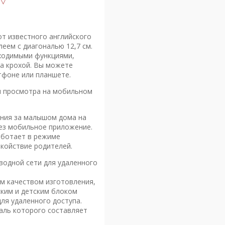
от известного английского
еем с диагональю 12,7 см.
бходимыми функциями,
а крохой. Вы можете
тфоне или планшете.
ля просмотра на мобильном
ния за малышом дома на
рез мобильное приложение.
работает в режиме
окойствие родителей.
водной сети для удаленного
м качеством изготовления,
ким и детским блоком
для удаленного доступа.
аль которого составляет