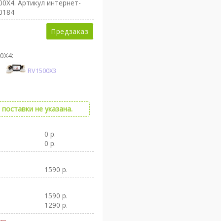
00X4
. Артикул интернет-
0184
Предзаказ
0X4:
RV1500X3
поставки не указана.
0 р.
0 р.
1590 р.
1590 р.
1290 р.