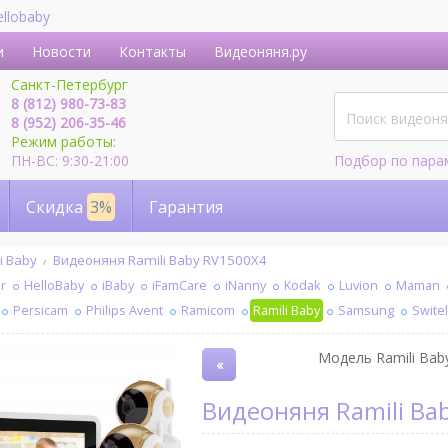
ellobaby
и
Новости
Контакты
Видеоняня.ру
Санкт-Петербург
8 (812) 980-73-83
8 (952) 206-35-46
Режим работы:
ПН-ВС: 9:30-21:00
Подбор по пара
Скидка
3%
Гарантия
i Baby
Видеоняня Ramili Baby RV1500X4
r
HelloBaby
iBaby
iFamCare
iNanny
Kodak
Luvion
Maman
Persicam
Philips Avent
Ramicom
Ramili Baby
Samsung
Swite
Модель Ramili Baby
«
Видеоняня Ramili B