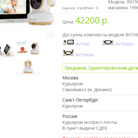
Модель:
RV15
магазина: 199
оценок:
0
рейтинг:
0
42200 р.
Цена:
Доступны комплекты модели RV150
RV1500
RV1500X2
RV1500X4
Предзаказ. Ориентировочная дата 
Москва
Курьером
Самовывоз (м. Динамо)
Санкт-Петербург
Курьером
Россия
Курьером экспресс-почты
В пункт выдачи CДEK