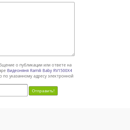
общение о публикации или ответе на
варе
Видеоняня Ramili Baby RV1500X4
о по указанному адресу электронной
Отправить!