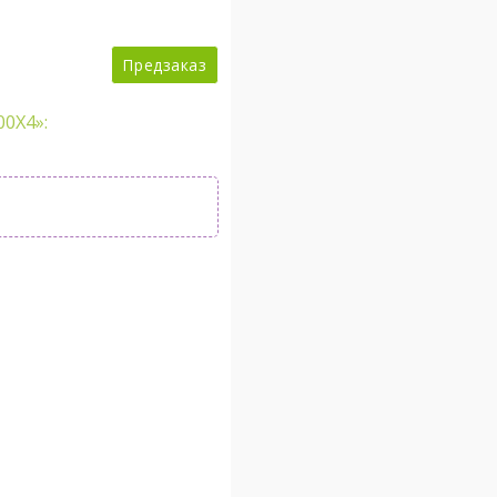
Предзаказ
0X4»: