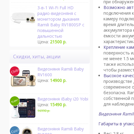
при обнаружен
Возможно авт
3-в-1 Wi-Fi Full HD
подключения к
радио-видеоняня с
камеру подклю
монитором дыхания
время длитель
Ramili Baby RV1800SP с
аккумулятора 
повышенной
ёмкости аккум
дальностью
характеристика
Цена:
21500 р.
Крепление кам
поверхность и
Скидки, хиты, акции
не менее 1.5 
также использ
Видеоняня Ramili Baby
чтобы размест
RV1600
Высокое качес
Цена:
14900 р.
производстве 
современное о
безопасна. Ra
собственной п
Видеоняня iBaby i20 Yobi
для наблюдени
Цена:
15490 р.
16990 р.
Видеоняня Ramil
Габариты в упако
Видеоняня Ramili Baby
Вес: 2.8 кг.