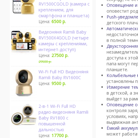
RV1500CGOLD (камера с
Оповещение и 
креплением, для
оповестит род
смартфона и планшета)
Push-уведомл
Цена:
6500 р.
детского плач
Автоматическ
Видеоняня Ramili Baby
недостаточном
RV1500X4GOLD (четыре
в полной темн
камеры с креплениями,
Двухсторонняя
интернет-доступ)
незамедлитель
Цена:
27500 р.
доступа к это
29500 р.
папа могут пе
планшете.
Wi-Fi Full HD Видеоняня
Колыбельные 
Ramili Baby RV1600C
установлены п
Цена:
9500 р.
Измерение тем
в детской, а 
выйдет за рам
Оповещение о 
2-в-1 Wi-Fi Full HD
контроля заря
радио-видеоняня Ramili
условиях, нап
Baby RV1800 с
выдвижная ант
повышенной
Ёмкий аккумул
дальностью
может работат
Цена:
17700 р.