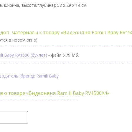
а, ширина, высота/глубина):
58 x 29 x 14 см.
доп. материалы к товару «Видеоняня Ramili Baby RV150
тся в новом окне)
li Baby RV1500 (буклет)
- файл 6.79 Мб.
одитель (бренд): Ramili Baby
в о товаре
«Видеоняня Ramili Baby RV1500X4»