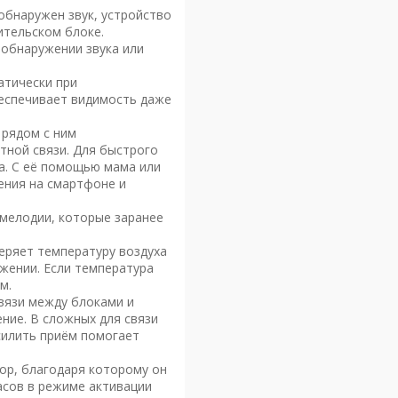
обнаружен звук, устройство
ительском блоке.
 обнаружении звука или
атически при
еспечивает видимость даже
 рядом с ним
тной связи. Для быстрого
ра. С её помощью мама или
ения на смартфоне и
 мелодии, которые заранее
еряет температуру воздуха
жении. Если температура
м.
вязи между блоками и
ние. В сложных для связи
силить приём помогает
ор, благодаря которому он
асов в режиме активации