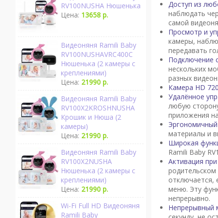
Доступ из люб
RV100NUSHA Нюшенька
наблюдать чер
Цена:
13658 р.
самой видеоня
Просмотр и уп
камеры, наблю
Видеоняня Ramili Baby
передавать го
RV100NUSHAVRC400C
Подключение с
Нюшенька (2 камеры с
нескольких мо
креплениями)
разных видеон
Цена:
21990 р.
Камера HD 72
Удалённое уп
Видеоняня Ramili Baby
любую сторону
RV100X2KROSHNUSHA
приложения на
Крошик и Нюша (2
Эргономичный 
камеры)
материалы и в
Цена:
21990 р.
Широкая функ
Ramili Baby R
Видеоняня Ramili Baby
Активация при
RV100X2NUSHA
родительском 
Нюшенька (2 камеры с
отключается, 
креплениями)
меню. Эту фун
Цена:
21990 р.
непрерывно.
Wi-Fi Full HD Видеоняня
Непрерывный 
Ramili Baby
секунду, не о