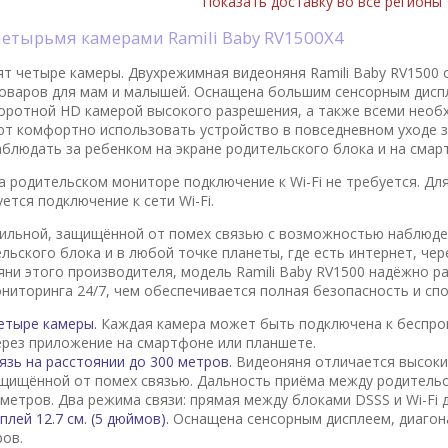
Показать доставку во все регионы
 четырьмя камерами Ramili Baby RV1500X4
ят четыре камеры. Двухрежимная видеоняня Ramili Baby RV1500 
оваров для мам и малышей. Оснащена большим сенсорным диспл
воротной HD камерой высокого разрешения, а также всеми нео
т комфортно использовать устройство в повседневном уходе з
блюдать за ребенком на экране родительского блока и на смар
а родительском мониторе подключение к Wi-Fi не требуется. Д
ется подключение к сети Wi-Fi.
ильной, защищённой от помех связью с возможностью наблюде
льского блока и в любой точке планеты, где есть интернет, че
няни этого производителя, модель Ramili Baby RV1500 надёжно 
ниторинга 24/7, чем обеспечивается полная безопасность и сп
етыре камеры.
Каждая камера может быть подключена к беспро
рез приложение на смартфоне или планшете.
язь на расстоянии до 300 метров.
Видеоняня отличается высоки
щищённой от помех связью. Дальность приёма между родительс
 метров. Два режима связи: прямая между блоками DSSS и Wi-Fi 
лей 12.7 см. (5 дюймов).
Оснащена сенсорным дисплеем, диагон
ров.