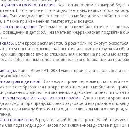
индикация громкости плача.
Как только рядом с камерой будет 
ителей. В том числе и с помощью световых индикаторов на род
ения.
Пуш-уведомления поступают на мобильное устройство при
а, а также при изменении температуры воздуха.
ое ночное видение.
Система ночного видения включается автом
 освещении в детской. Незаметная инфракрасная подсветка об
оте.
 связь.
Если кроха расплачется, а родители не смогут оказаться
но, то успокоить малыша на расстоянии поможет функция обра
й функции предназначена специальная кнопка на панели монито
редать собственный голос с родительского блока или из прилож
мелодии.
Ramili Baby RV1500X4 умеет проигрывать колыбельные
роизводителем.
пературы в детской.
В камеру встроен термометр, который изм
значение отображается на экране монитора и в мобильном прило
ки указанных родителями значений, видеоняня оповестит об это
низком заряде и выходе из зоны приёма.
Для контроля уровня с
да аккумулятора предусмотрено звуковое и визуальное оповеще
ример, если между блоками находится слишком много преград, у
енна.
ятор в мониторе.
В родительский блок встроен ёмкий аккумулят
ь без подзарядки до 4 часов при включенном дисплее и до 10 ч