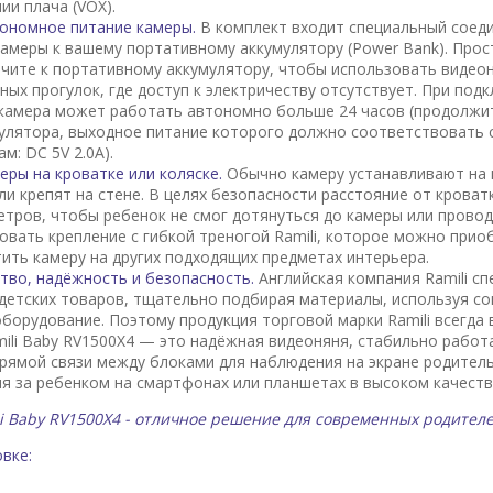
ии плача (VOX).
ономное питание камеры.
В комплект входит специальный соед
амеры к вашему портативному аккумулятору (Power Bank). Прос
чите к портативному аккумулятору, чтобы использовать видеон
ных прогулок, где доступ к электричеству отсутствует. При под
камера может работать автономно больше 24 часов (продолжи
улятора, выходное питание которого должно соответствовать
м: DC 5V 2.0А).
еры на кроватке или коляске.
Обычно камеру устанавливают на 
ли крепят на стене. В целях безопасности расстояние от крова
метров, чтобы ребенок не смог дотянуться до камеры или прово
овать крепление с гибкой треногой Ramili, которое можно прио
ить камеру на других подходящих предметах интерьера.
тво, надёжность и безопасность.
Английская компания Ramili с
детских товаров, тщательно подбирая материалы, используя с
борудование. Поэтому продукция торговой марки Ramili всегда
mili Baby RV1500X4 — это надёжная видеоняня, стабильно работа
рямой связи между блоками для наблюдения на экране родительс
я за ребенком на смартфонах или планшетах в высоком качеств
i Baby RV1500X4 - отличное решение для современных родителе
вке: