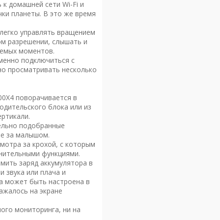
к домашней сети Wi-Fi и
ки планеты. В это же время
легко управлять вращением
м разрешении, слышать и
аемых моментов.
менно подключиться с
но просматривать несколько
00X4 поворачивается в
одительского блока или из
ертикали.
ельно подобранные
е за малышом.
мотра за крохой, с которым
лнительными функциями.
омить заряд аккумулятора в
 звука или плача и
ка может быть настроена в
ажалось на экране
ого мониторинга, ни на