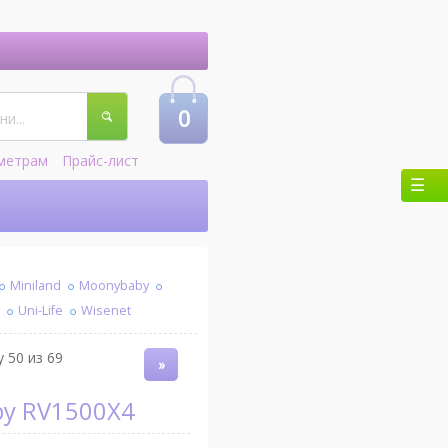
0
метрам
Прайс-лист
Miniland
Moonybaby
l
Uni-Life
Wisenet
 50 из 69
»
aby RV1500X4