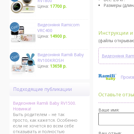
RV1800
Размеры (длин
Цена:
17700 р.
Видеоняня Ramicom
VRC400
Инструкции и 
Цена:
14900 р.
(файлы открываю
Видеоняня Ramili Baby
Видеоняня Rami
RV100KROSH
Цена:
13658 р.
Произв
Подходящие публикации
Оставьте отзы
Видеоняня Ramili Baby RV1500.
Новинка!
Ваше имя:
Быть родителем – не так
просто, как кажется. Особенно
если не хочется во всем себе
отказывать и полностью
Ваш отзыв: