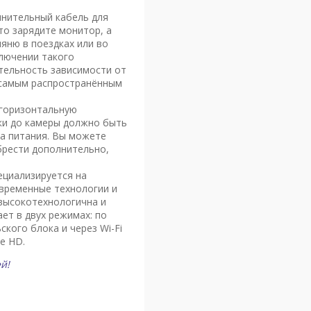
инительный кабель для
то зарядите монитор, а
яню в поездках или во
ключении такого
тельность зависимости от
 самым распространённым
горизонтальную
тки до камеры должно быть
да питания. Вы можете
брести дополнительно,
пециализируется на
овременные технологии и
 высокотехнологична и
ет в двух режимах: по
кого блока и через Wi-Fi
е HD.
й!