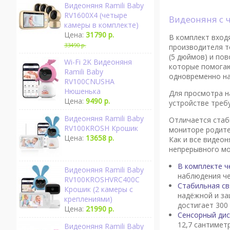
Видеоняня Ramili Baby
RV1600X4 (четыре
Видеоняня с
камеры в комплекте)
Цена:
31790 р.
В комплект вход
33490 р.
производителя т
(5 дюймов) и по
Wi-Fi 2K Видеоняня
которые помогаю
Ramili Baby
одновременно на
RV100CNUSHA
Нюшенька
Для просмотра н
Цена:
9490 р.
устройстве требу
Видеоняня Ramili Baby
Отличается стаб
RV100KROSH Крошик
мониторе родите
Цена:
13658 р.
Как и все видео
непрерывного мо
В комплекте ч
Видеоняня Ramili Baby
наблюдения че
RV100KROSHVRC400C
Стабильная св
Крошик (2 камеры с
надёжной и за
креплениями)
достигает 300
Цена:
21990 р.
Сенсорный дисп
12,7 сантимет
Видеоняня Ramili Baby