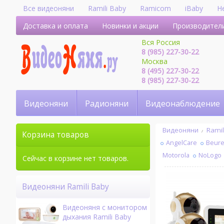
Все видеоняни
Ramili Baby
Ramicom
iBaby
H
Доставка и оплата
Новинки и акции
Производител
Вся Россия
8 (985) 227-30-22
Москва
8 (495) 227-30-22
8 (985) 227-30-22
Видеоняни
Радионяни
Видеонаблюдение
Видеоняни
Ramil
Корзина товаров
AngelСare
Beure
Motorola
NoLogo
Сейчас в корзине нет товаров.
Видеоняни Ramili Baby
Видеоняня с монитором
дыхания Ramili Baby