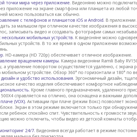
ой точки мира через приложение.
Видеоняню можно подключить 
ез приложение на экране смартфона или планшета из любой точ
ней можно пользоваться как обычно.
равление с телефонов и планшетов iOS и Android.
В приложении 
дать за малышом при отличном качестве изображения в высоко
лос, записывать видео и создавать фотографии самых незабыв
 нескольких мобильных устройств.
К видеоняне можно одновре
бильных устройств. В то же время в одном приложении возмож
янь.
0p.
HD-камера (HD 720p) обеспечивает отличное изображение.
равление вращением камеры.
Камера видеоняни Ramili Baby RV15
, а управление поворотом осуществляется удалённо, с экрана р
 мобильном устройстве. Обзор 360° по горизонтали и 180° по в
дизайн и удобство использования.
Эргономичный дизайн, тщат
ысокое качество изделия обеспечивают комфортное наблюдени
циональность.
Кроме главного предназначения, удаленного прис
V1500X4 справляется на отлично, она оснащена и важными допо
 плаче (VOX).
Активации при плаче (режим Вокс) позволяет экон
блоке. Экран в этом режиме включается только при обнаружении
если ребенок спокойно спит. Чувствительность к громкости зву
кцию можно отключить, чтобы видео из детской комнаты отобр
мониторинг 24/7.
Видеоняня всегда работает в режиме постоянн
ставляя малыша без присмотра.