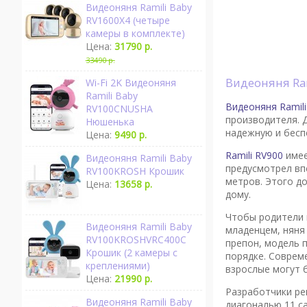
Видеоняня Ramili Baby
RV1600X4 (четыре
камеры в комплекте)
Цена:
31790 р.
33490 р.
Видеоняня Ra
Wi-Fi 2K Видеоняня
Ramili Baby
Видеоняня Ramili
RV100CNUSHA
производителя. 
Нюшенька
надежную и бесп
Цена:
9490 р.
Ramili RV900
имее
Видеоняня Ramili Baby
предусмотрел вп
RV100KROSH Крошик
метров. Этого д
Цена:
13658 р.
дому.
Чтобы родители 
Видеоняня Ramili Baby
младенцем, няня
RV100KROSHVRC400C
препон, модель 
Крошик (2 камеры с
порядке. Соврем
креплениями)
взрослые могут 
Цена:
21990 р.
Разработчики р
Видеоняня Ramili Baby
диагональю 11 с