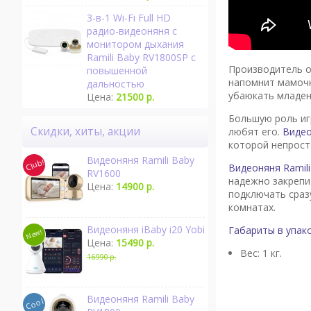
3-в-1 Wi-Fi Full HD
радио-видеоняня с
монитором дыхания
Ramili Baby RV1800SP с
Производитель 
повышенной
напомнит мамочк
дальностью
убаюкать младен
Цена:
21500 р.
Большую роль иг
Скидки, хиты, акции
любят его.
Виде
которой непрост
Видеоняня Ramili Baby
Видеоняня Ramili
RV1600
надежно закрепи
Цена:
14900 р.
подключать сраз
комнатах.
Видеоняня iBaby i20 Yobi
Габариты в упако
Цена:
15490 р.
Вес: 1 кг.
16990 р.
Видеоняня Ramili Baby