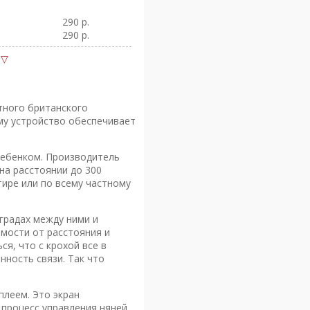
290 р.
290 р.
тного британского
му устройство обеспечивает
ребенком. Производитель
на расстоянии до 300
тире или по всему частному
градах между ними и
мости от расстояния и
я, что с крохой все в
нность связи. Так что
леем. Это экран
процесс управления няней.