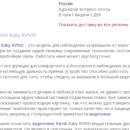
Россия
Курьером экспресс-почты
В пункт выдачи CДEK
Показать доставку во все регионы
mili Baby RV900
 Baby RV900
– это модель для наблюдения за малышом от извес
Для ее создания задействованы современные технологии, поэто
еребойную связь. Работать няня может круглосуточно.
т все функции для комфортного и безопасного наблюдения за 
ечатляющую дальность приема: устройство способно работать 
остаточно для того, чтобы следить за малышом в большой квар
могли заниматься делами в любом уголке жилья, не думая о пре
 оснащена эффективной системой подавления помех. Вне зависи
показывает превосходную картинку, так что можно удостоверитьс
енные технологии гарантируют не только качество, но и защище
быть уверены в стопроцентной приватности
видеоняни
.
ешили оснастить
видеоняню Ramili
Baby RV900 внушительным дисп
антиметров. Он является сенсорным, что значительно упрощает 