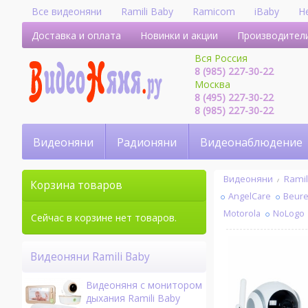
Все видеоняни
Ramili Baby
Ramicom
iBaby
H
Доставка и оплата
Новинки и акции
Производител
Вся Россия
8 (985) 227-30-22
Москва
8 (495) 227-30-22
8 (985) 227-30-22
Видеоняни
Радионяни
Видеонаблюдение
Видеоняни
Ramil
Корзина товаров
AngelСare
Beure
Motorola
NoLogo
Сейчас в корзине нет товаров.
Видеоняни Ramili Baby
Видеоняня с монитором
дыхания Ramili Baby