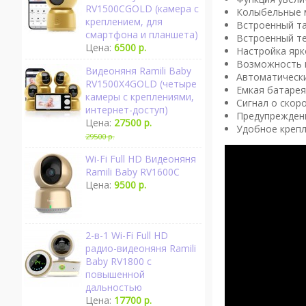
RV1500CGOLD (камера с
Колыбельные 
креплением, для
Встроенный та
смартфона и планшета)
Встроенный те
Цена:
6500 р.
Настройка ярк
Возможность п
Видеоняня Ramili Baby
Автоматически
RV1500X4GOLD (четыре
Емкая батарея
камеры с креплениями,
Сигнал о скор
интернет-доступ)
Предупреждени
Цена:
27500 р.
Удобное крепл
29500 р.
Wi-Fi Full HD Видеоняня
Ramili Baby RV1600C
Цена:
9500 р.
2-в-1 Wi-Fi Full HD
радио-видеоняня Ramili
Baby RV1800 с
повышенной
дальностью
Цена:
17700 р.