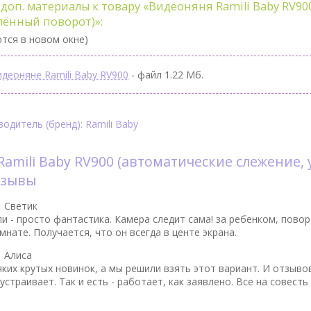
доп. материалы к товару «Видеоняня Ramili Baby RV90
лённый поворот)»:
тся в новом окне)
идеоняне Ramili Baby RV900
- файл 1.22 Мб.
одитель (бренд): Ramili Baby
amili Baby RV900 (автоматические слежение,
тзывы
|
Светик
 - просто фантастика. Камера следит сама! за ребенком, повор
мнате. Получается, что он всегда в центе экрана.
|
Алиса
яких крутых новинок, а мы решили взять этот вариант. И отзыв
устраивает. Так и есть - работает, как заявлено. Все на совест