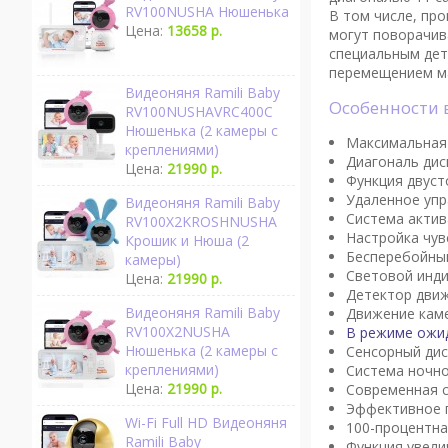
RV100NUSHA Нюшенька
В том числе, пр
Цена:
13658 р.
могут поворачива
специальным дет
перемещением ма
Видеоняня Ramili Baby
Особенности
RV100NUSHAVRC400C
Нюшенька (2 камеры с
Максимальная 
креплениями)
Диагональ дис
Цена:
21990 р.
Функция двуст
Удаленное упр
Видеоняня Ramili Baby
Система актив
RV100X2KROSHNUSHA
Настройка чув
Крошик и Нюша (2
Бесперебойны
камеры)
Световой инди
Цена:
21990 р.
Детектор движ
Видеоняня Ramili Baby
Движение кам
RV100X2NUSHA
В режиме ожид
Нюшенька (2 камеры с
Сенсорный дис
креплениями)
Система ночно
Цена:
21990 р.
Современная с
Эффективное п
Wi-Fi Full HD Видеоняня
100-процентна
Ramili Baby
Функция увели