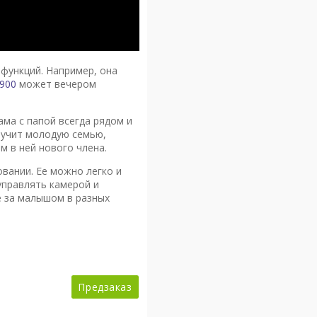
функций. Например, она
V900
может вечером
ама с папой всегда рядом и
ручит молодую семью,
м в ней нового члена.
вании. Ее можно легко и
управлять камерой и
е за малышом в разных
Предзаказ