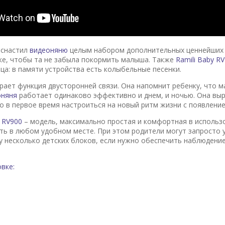
оснастил
видеоняню
целым набором дополнительных ценнейших 
е, чтобы та не забыла покормить малыша. Также
Ramili Baby R
ца: в памяти устройства есть колыбельные песенки.
рает функция двусторонней связи. Она напомнит ребенку, что м
оняня
работает одинаково эффективно и днем, и ночью. Она вы
о в первое время настроиться на новый ритм жизни с появление
 RV900
– модель, максимально простая и комфортная в использо
ть в любом удобном месте. При этом родители могут запросто 
у несколько детских блоков, если нужно обеспечить наблюдени
вке: