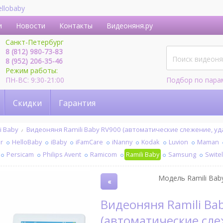
ellobaby
и
Новости
Контакты
Видеоняня.ру
Санкт-Петербург
8 (812) 980-73-83
8 (952) 206-35-46
Режим работы:
ПН-ВС: 9:30-21:00
Подбор по пара
Скидки
Гарантия
i Baby
Видеоняня Ramili Baby RV900 (автоматические слежение, у
r
HelloBaby
iBaby
iFamCare
iNanny
Kodak
Luvion
Maman
Persicam
Philips Avent
Ramicom
Ramili Baby
Samsung
Swite
Модель Ramili Baby
«
Видеоняня Ramili Baby RV900
(автоматические сле