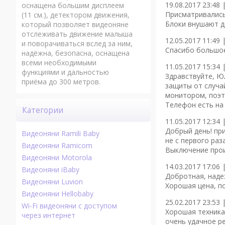
19.08.2017 23:48 
оснащена большим дисплеем
Присматривались 
(11 см.), детектором движения,
Блоки внушают д
который позволяет видеоняне
отслеживать движение малыша
12.05.2017 11:49 
и поворачиваться вслед за ним,
Спасибо большое
надёжна, безопасна, оснащена
всеми необходимыми
11.05.2017 15:34 
функциями и дальностью
Здравствуйте, Ю
приёма до 300 метров.
защиты от случай
монитором, поэто
Телефон есть на 
Категории
11.05.2017 12:34 
Добрый день! пр
Видеоняни Ramili Baby
не с первого раз
Видеоняни Ramicom
Выключение проис
Видеоняни Motorola
14.03.2017 17:06 
Видеоняни iBaby
Добротная, наде
Видеоняни Luvion
Хорошая цена, п
Видеоняни Hellobaby
25.02.2017 23:53 
Wi-Fi видеоняни с доступом
Хорошая техника
через интернет
очень удачное ре