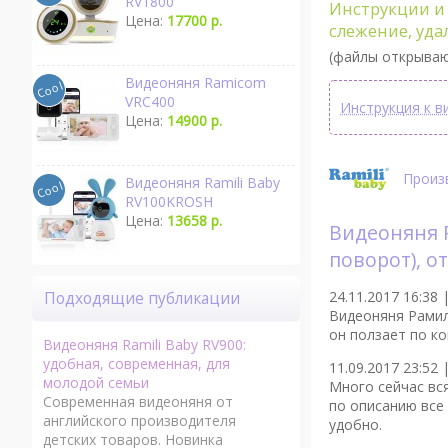
RV1800
Инструкции и 
Цена:
17700 р.
слежение, уда
(файлы открываю
Видеоняня Ramicom
VRC400
Инструкция к в
Цена:
14900 р.
Произв
Видеоняня Ramili Baby
RV100KROSH
Цена:
13658 р.
Видеоняня R
поворот), о
24.11.2017 16:38 
Подходящие публикации
Видеоняня Рамили
он ползает по ко
Видеоняня Ramili Baby RV900:
удобная, современная, для
11.09.2017 23:52 
молодой семьи
Много сейчас вс
Современная видеоняня от
по описанию все 
английского производителя
удобно.
детских товаров. Новинка