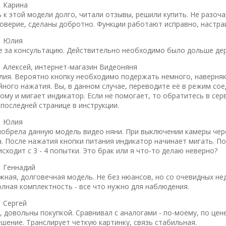
|
Карина
к этой модели долго, читали отзывы, решили купить. Не разочар
оверие, сделаны добротно. Функции работают исправно, настра
|
Юлия
 за консультацию. Действительно необходимо было дольше дер
|
Алексей, интернет-магазин Видеоняня
лия. Вероятно кнопку необходимо подержать немного, наверняка
ного нажатия. Вы, в данном случае, переводите её в режим сое
му и мигает индикатор. Если не помогает, то обратитесь в сер
последней странице в инструкции.
|
Юлия
иобрела данную модель видео няни. При выключении камеры чер
а. После нажатия кнопки питания индикатор начинает мигать. По
ходит с 3 - 4 попытки. Это брак или я что-то делаю неверно?
|
Геннадий
жная, долговечная модель. Не без нюансов, но со очевидных не
олная комплектность - все что нужно для наблюдения.
|
Сергей
, довольны покупкой. Сравнивал с аналогами - по-моему, по цен
шение. Транслирует четкую картинку, связь стабильная.