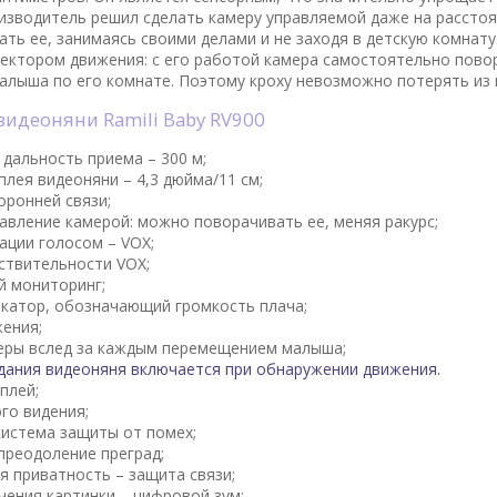
оизводитель решил сделать камеру управляемой даже на расстоя
ть ее, занимаясь своими делами и не заходя в детскую комнату
ектором движения: с его работой камера самостоятельно повор
лыша по его комнате. Поэтому кроху невозможно потерять из 
 видеоняни Ramili Baby RV900
дальность приема – 300 м;
плея видеоняни – 4,3 дюйма/11 см;
оронней связи;
авление камерой: можно поворачивать ее, меняя ракурс;
ации голосом – VOX;
ствительности VOX;
й мониторинг;
катор, обозначающий громкость плача;
ения;
еры вслед за каждым перемещением малыша;
ания видеоняня включается при обнаружении движения.
плей;
го видения;
истема защиты от помех;
реодоление преград;
я приватность – защита связи;
чения картинки – цифровой зум;