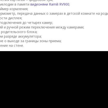
мелодии в памяти
видеоняни Ramili RV900
;
ймер кормления;
рмометр, передача данных о замерах в детской комнате на роди
ости дисплея;
одключения до четырех камер;
й и ручной режим переключения между камерами;
 родительского блока;
ом разряде аккумулятора;
е о выходе за границы зоны приема;
ение на стене.