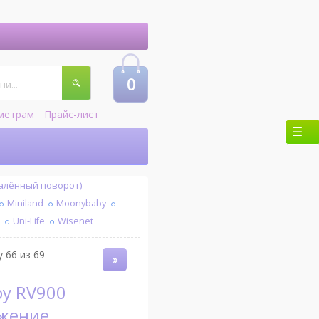
0
метрам
Прайс-лист
далённый поворот)
Miniland
Moonybaby
l
Uni-Life
Wisenet
 66 из 69
»
жение,