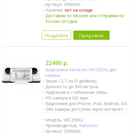
Артикул: 3390005.
комплекте.
Наличие:
нет на складе.
Двухсторонняя связь.
Доставим по Москве или отправим по
Активация при плаче (VOX).
России сегодня.
Непрерывный мониторинг.
Термометр.
Ночник.
Подробно
Предзаказ
Колыбельные мелодии.
Поворот камеры удалённо.
Можно подключить к Power Bank.
Крепление на стене.
Ночное видение.
22490 р.
Интернет-доступ через Wi-Fi.
Видеоняня Ramicom VRC250X2 две
1 камера в комплекте.
камеры
Экран 12,7 см (5 дюймов).
Дальность до 300 метров.
Надёжная и стабильная связь.
HD камера и HD звук.
Видеоняня для iPhone, iPad, Android, iOS.
Обе камеры доступны через интернет.
Доступно для покупки крепление для
Модель: VRC250X2.
кроватки и коляски.
Производитель:
Ramicom
.
Двухсторонняя связь.
Артикул: 3390006.
Активация при плаче (VOX).