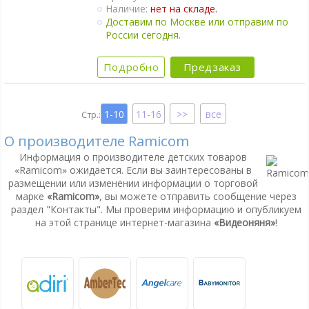
Наличие:
нет на складе.
Непрерывный мониторинг.
Доставим по Москве или отправим по
Сенсорный дисплей.
России сегодня.
Термометр.
Оповещение об изменении
температуры.
Подробно
Предзаказ
Ночник.
Колыбельные мелодии.
Таймер кормления.
1-10
11-16
все
Поворот камеры удалённо.
Камеру можно подключить к вашему
О производителе Ramicom
Power Bank.
Крепление на стене.
Информация о производителе детских товаров
Ночное видение.
«Ramicom» ожидается. Если вы заинтересованы в
Интернет-доступ через Wi-Fi.
размещении или изменении информации о торговой
2 камеры в комплекте.
марке
«Ramicom»
, вы можете отправить сообщение через
раздел "Контакты". Мы проверим информацию и опубликуем
на этой странице интернет-магазина
«Видеоняня»
!