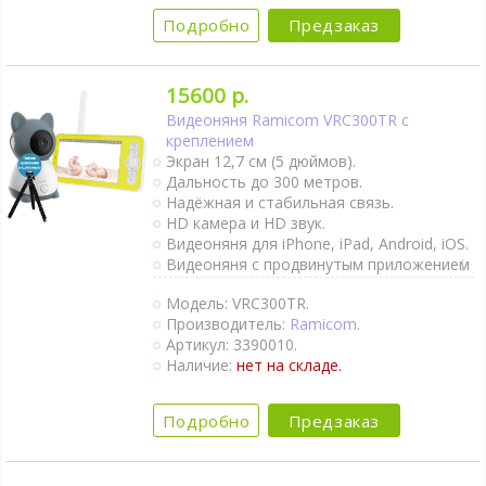
Ночник.
Подробно
Предзаказ
Поворот камеры удалённо.
Возможно автономное питание камеры
от Power Bank.
15600 р.
Видеоняня Ramicom VRC300TR с
креплением
Экран 12,7 см (5 дюймов).
Дальность до 300 метров.
Надёжная и стабильная связь.
HD камера и HD звук.
Видеоняня для iPhone, iPad, Android, iOS.
Видеоняня с продвинутым приложением
для смартфона.
Модель: VRC300TR.
Крепление к кроватке/коляске в
Производитель:
Ramicom
.
комплекте.
Артикул: 3390010.
Двухсторонняя связь.
Наличие:
нет на складе.
Активация при плаче (VOX).
Непрерывный мониторинг.
Датчик движения.
Подробно
Предзаказ
Термометр.
Оповещение об изменении
температуры.