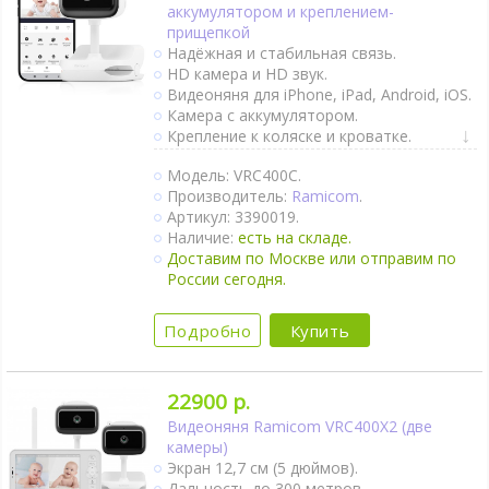
Автономное питание детского блока.
аккумулятором и креплением-
Крепление на стене.
прищепкой
Ночное видение.
Надёжная и стабильная связь.
Интернет-доступ через Wi-Fi.
HD камера и HD звук.
1 камера в комплекте.
Видеоняня для iPhone, iPad, Android, iOS.
Камера с аккумулятором.
Крепление к коляске и кроватке.
Двухсторонняя связь.
Модель: VRC400C.
Push-уведомления при обнаружении
Производитель:
Ramicom
.
звука.
Артикул: 3390019.
Непрерывный мониторинг.
Наличие:
есть на складе.
Датчик движения.
Доставим по Москве или отправим по
Термометр.
России сегодня.
Гигрометр.
Ночник.
Колыбельные мелодии.
Подробно
Купить
Автономное питание детского блока.
Крепление на стене.
Ночное видение.
22900 р.
Интернет-доступ через Wi-Fi.
Видеоняня Ramicom VRC400X2 (две
1 камера в комплекте.
камеры)
Экран 12,7 см (5 дюймов).
Дальность до 300 метров.