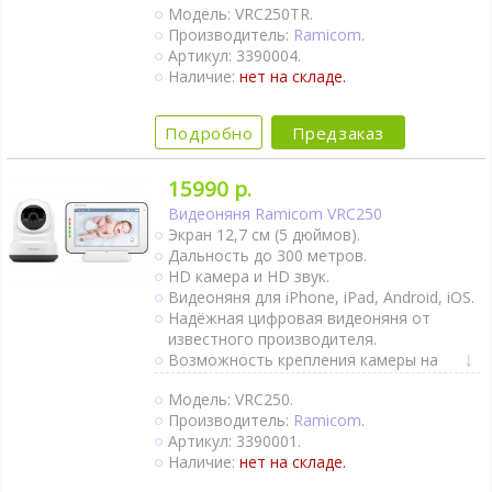
Модель: VRC250TR.
Двухсторонняя связь.
Производитель:
Ramicom
.
Активация при плаче (VOX).
Артикул: 3390004.
Непрерывный мониторинг.
Наличие:
нет на складе.
Сенсорный дисплей.
Термометр.
Оповещение об изменении
Подробно
Предзаказ
температуры.
Ночник.
Колыбельные мелодии.
15990 р.
Таймер кормления.
Видеоняня Ramicom VRC250
Поворот камеры удалённо.
Экран 12,7 см (5 дюймов).
Камеру можно подключить к вашему
Дальность до 300 метров.
пауэр банку.
HD камера и HD звук.
Крепление на стене.
Видеоняня для iPhone, iPad, Android, iOS.
Ночное видение.
Надёжная цифровая видеоняня от
Интернет-доступ через Wi-Fi.
известного производителя.
1 камера в комплекте.
Возможность крепления камеры на
гибком штативе.
Модель: VRC250.
Двухсторонняя связь.
Производитель:
Ramicom
.
Активация при плаче (VOX).
Артикул: 3390001.
Непрерывный мониторинг.
Наличие:
нет на складе.
Сенсорный дисплей.
Термометр.