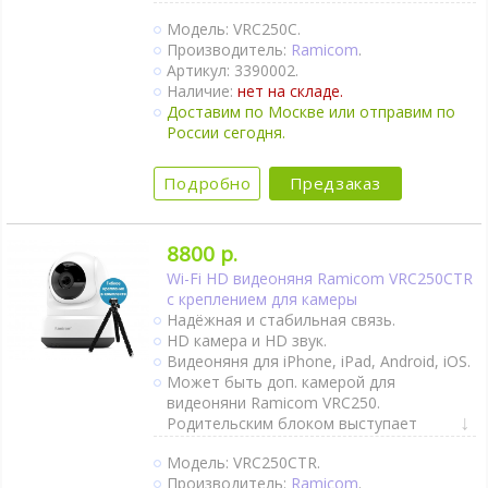
Можно купить крепление для кроватки и
Модель: VRC250C.
коляски.
Производитель:
Ramicom
.
Двухсторонняя связь.
Артикул: 3390002.
Активация при плаче (VOX).
Наличие:
нет на складе.
Непрерывный мониторинг.
Доставим по Москве или отправим по
Термометр.
России сегодня.
Ночник.
Колыбельные мелодии.
Поворот камеры удалённо.
Подробно
Предзаказ
Может работать от пауэр банка.
Крепление на стене.
Ночное видение.
8800 р.
Интернет-доступ через Wi-Fi.
Wi-Fi HD видеоняня Ramicom VRC250CTR
1 камера в комплекте.
с креплением для камеры
Надёжная и стабильная связь.
HD камера и HD звук.
Видеоняня для iPhone, iPad, Android, iOS.
Может быть доп. камерой для
видеоняни Ramicom VRC250.
Родительским блоком выступает
смартфон или планшет, работает через
Модель: VRC250CTR.
Wi-Fi.
Производитель:
Ramicom
.
Крепление к коляске и кроватке в