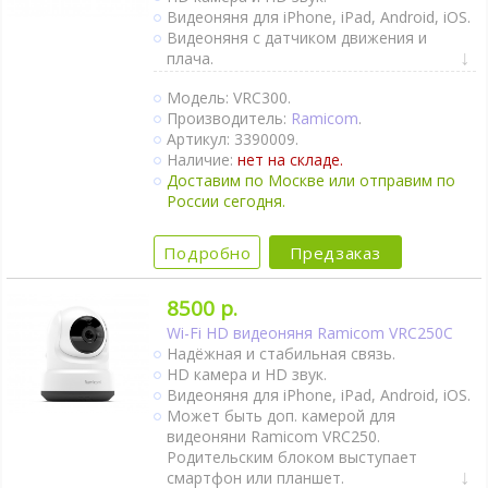
Видеоняня для iPhone, iPad, Android, iOS.
Видеоняня с датчиком движения и
плача.
Можно купить гибкое крепление для
Модель: VRC300.
крепления камеры на любых предметах.
Производитель:
Ramicom
.
Двухсторонняя связь.
Артикул: 3390009.
Активация при плаче (VOX).
Наличие:
нет на складе.
Непрерывный мониторинг.
Доставим по Москве или отправим по
Видеоняня с датчиком движения и
России сегодня.
гигрометром.
Термометр.
Оповещение об изменении
Подробно
Предзаказ
температуры.
Гигрометр.
8500 р.
Колыбельные мелодии.
Таймер кормления.
Wi-Fi HD видеоняня Ramicom VRC250C
Поворот камеры удалённо.
Надёжная и стабильная связь.
Камера может работать от Power Bank.
HD камера и HD звук.
Крепление на стене.
Видеоняня для iPhone, iPad, Android, iOS.
Ночное видение.
Может быть доп. камерой для
Интернет-доступ через Wi-Fi.
видеоняни Ramicom VRC250.
1 камера в комплекте.
Родительским блоком выступает
смартфон или планшет.