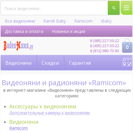
Все видеоняни
Ramili Baby
Ramicom
iBaby
Hellobaby
Доставка и оплата
Новинки и акции
8 (985) 227-30-22
8 (495) 227-30-22
0
8 (812) 980-73-83
Видеоняни
Скидки
Гарантия
Видеоняни и радионяни «Ramicom»
в интернет-магазине «Видеоняня» представлены в следующих
категориях:
Аксессуары к видеоняням
Дополнительные камеры к видеоняням
Видеоняни
Ramicom