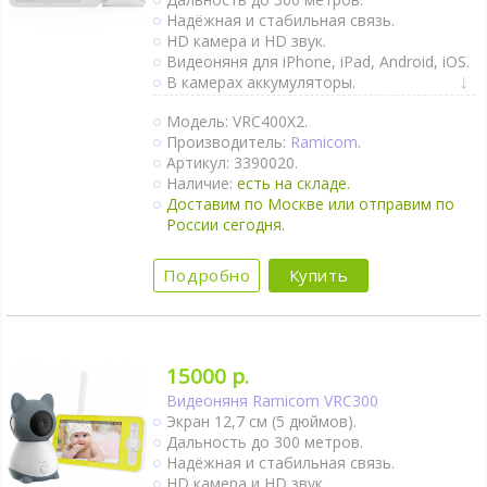
Надёжная и стабильная связь.
HD камера и HD звук.
Видеоняня для iPhone, iPad, Android, iOS.
В камерах аккумуляторы.
Видеоняня с родительским блоком.
Модель: VRC400X2.
Крепление-прищепка камеры.
Производитель:
Ramicom
.
Двухсторонняя связь.
Артикул: 3390020.
Активация при плаче (VOX).
Наличие:
есть на складе.
Непрерывный мониторинг.
Доставим по Москве или отправим по
Датчик движения.
России сегодня.
Термометр.
Оповещение об изменении
температуры.
Подробно
Купить
Гигрометр.
Ночник.
Колыбельные мелодии.
Таймер кормления.
Автономное питание детского блока.
15000 р.
Крепление на стене.
Видеоняня Ramicom VRC300
Ночное видение.
Экран 12,7 см (5 дюймов).
Интернет-доступ через Wi-Fi.
Дальность до 300 метров.
2 камеры в комплекте.
Надёжная и стабильная связь.
HD камера и HD звук.