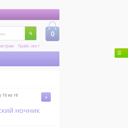
0
метрам
Прайс-лист
 10 из 16
»