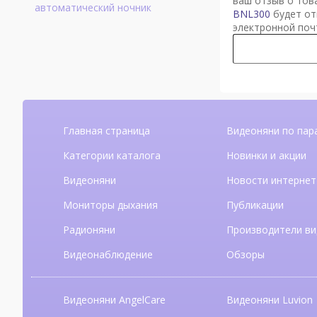
ваш отзыв о то
автоматический ночник
BNL300
будет от
электронной поч
Главная страница
Видеоняни по пар
Категории каталога
Новинки и акции
Видеоняни
Новости интернет
Мониторы дыхания
Публикации
Радионяни
Производители ви
Видеонаблюдение
Обзоры
Видеоняни AngelCare
Видеоняни Luvion