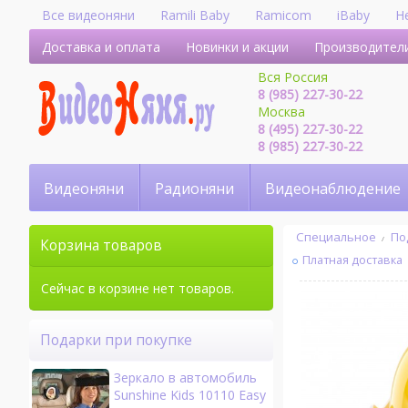
Все видеоняни
Ramili Baby
Ramicom
iBaby
H
Доставка и оплата
Новинки и акции
Производител
Вся Россия
8 (985) 227-30-22
Москва
8 (495) 227-30-22
8 (985) 227-30-22
Видеоняни
Радионяни
Видеонаблюдение
Специальное
По
Корзина товаров
Платная доставка
Сейчас в корзине нет товаров.
Подарки при покупке
Зеркало в автомобиль
Sunshine Kids 10110 Easy