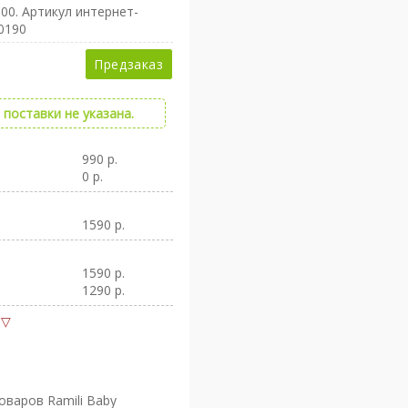
00
. Артикул интернет-
0190
Предзаказ
поставки не указана.
990 р.
0 р.
1590 р.
1590 р.
1290 р.
варов Ramili Baby