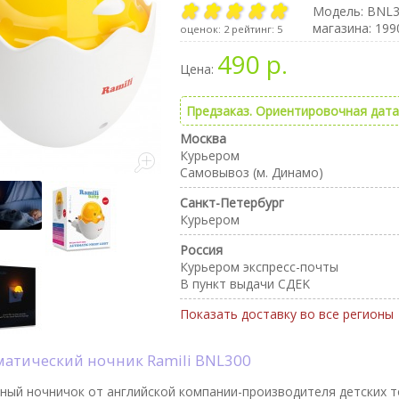
Модель:
BNL3
магазина: 199
оценок:
2
рейтинг:
5
490 р.
Цена:
Предзаказ. Ориентировочная дата 
Москва
Курьером
Самовывоз (м. Динамо)
Санкт-Петербург
Курьером
Россия
Курьером экспресс-почты
В пункт выдачи CДEK
Показать доставку во все регионы
оматический ночник Ramili BNL300
ный ночничок от английской компании-производителя детских то