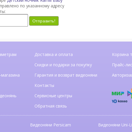
варе
Детский ночник Ramili Baby
правлено по указанному адресу
ты:
Отправить!
аметрам
Доставка и оплата
Корзина 
Скидки и подарки за покупку
Прайс-ли
-магазина
Гарантия и возврат видеоняни
Авториза
Контакты
деонянь
Сервисные центры
Обратная связь
Видеоняни Persicam
Видеоняни Uni-Li