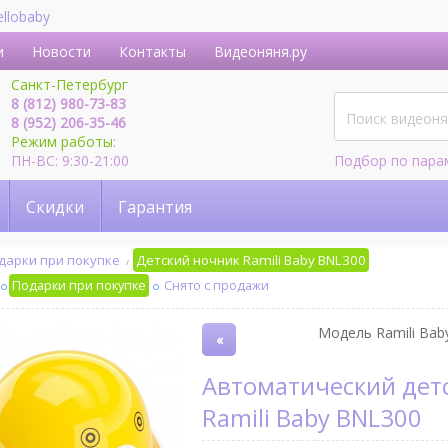
ellobaby
и
Новости
Контакты
Видеоняня.ру
Санкт-Петербург
8 (812) 980-73-83
8 (952) 206-35-46
Режим работы:
ПН-ВС: 9:30-21:00
Подбор по пара
Скидки
Гарантия
дарки при покупке
Детский ночник Ramili Baby BNL300
Подарки при покупке
Снято с продажи
Модель Ramili Baby
«
Автоматический детский ночник
Ramili Baby BNL300