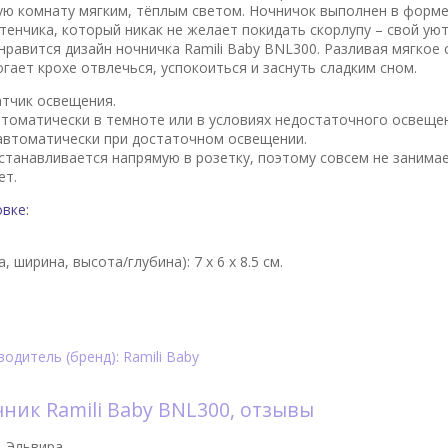
ую комнату мягким, тёплым светом. Ночничок выполнен в форм
тенчика, который никак не желает покидать скорлупу – свой у
равится дизайн ночничка Ramili Baby BNL300. Разливая мягкое 
гает крохе отвлечься, успокоиться и заснуть сладким сном.
тчик освещения.
томатически в темноте или в условиях недостаточного освеще
автоматически при достаточном освещении.
станавливается напрямую в розетку, поэтому совсем не занимае
ет.
вке:
а, ширина, высота/глубина):
7 x 6 x 8.5 см.
одитель (бренд): Ramili Baby
ник Ramili Baby BNL300, отзывы
|
Эльвира