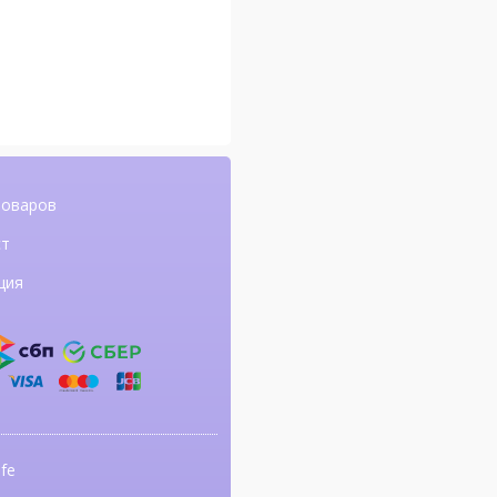
товаров
ст
ция
fe