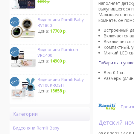
16990 р.
наполняет детск
вылупившегося п
Малышам очень н
Видеоняня Ramili Baby
комнате, он помо
RV1800
Встроенный да
Цена:
17700 р.
Включается ав
Выключается 
Компактный, у
Видеоняня Ramicom
Мягкий LED св
VRC400
Цена:
14900 р.
Габариты в упако
Вес: 0.1 кг.
Размеры (длин
Видеоняня Ramili Baby
RV100KROSH
Цена:
13658 р.
Произв
Категории
Детский ноч
Видеоняни Ramili Baby
05.03.2021 14:08 