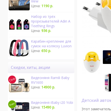
View
Цена:
1190 р.
Набор из трёх
прорезывателей Adiri A
Teething Rings
Цена:
936 р.
Карабин-крепление для
сумок на коляску Luvion
Цена:
650 р.
Скидки, хиты, акции
Видеоняня Ramili Baby
RV1600
Цена:
14900 р.
Детский авт
Видеоняня iBaby i20 Yobi
Цена:
15490 р.
Этот замечатель