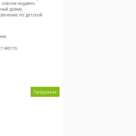
е совсем недавно
ютный домик.
свечение по детской
ния.
т место.
Предзаказ