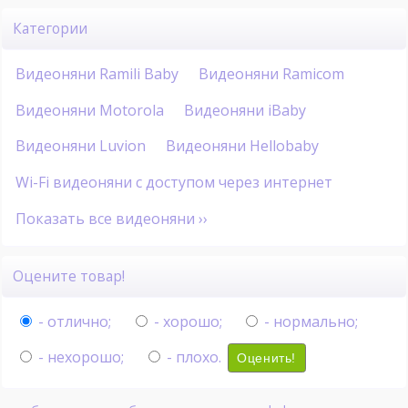
Категории
Видеоняни Ramili Baby
Видеоняни Ramicom
Видеоняни Motorola
Видеоняни iBaby
Видеоняни Luvion
Видеоняни Hellobaby
Wi-Fi видеоняни с доступом через интернет
Показать все видеоняни ››
Оцените товар!
- отлично;
- хорошо;
- нормально;
- нехорошо;
- плохо.
Оценить!