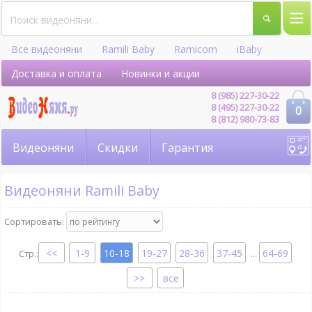
Все видеоняни
Ramili Baby
Ramicom
iBaby
Hellobaby
Доставка и оплата
Новинки и акции
8 (985) 227-30-22
8 (495) 227-30-22
0
8 (812) 980-73-83
Видеоняни
Скидки
Гарантия
Видеоняни Ramili Baby
Сортировать:
1-9
10-18
19-27
28-36
37-45
64-69
...
все