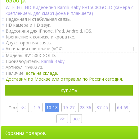
6500 р.
Wi-Fi Full HD Видеоняня Ramili Baby RV1500CGOLD (камера с
креплением, для смартфона и планшета)
Надёжная и стабильная связь.
HD камера и HD звук.
Видеоняня для iPhone, iPad, Android, iOS.
Крепление к коляске и кроватке.
Двухсторонняя связь.
Активация при плаче (VOX).
Датчик движения.
Модель: RV1500CGOLD.
Датчик качества воздуха.
Производитель:
Ramili Baby
.
Слежение за движением включается в приложении..
Артикул: 1990270.
Термометр.
Наличие:
есть на складе.
Гигрометр.
Доставим по Москве или отправим по России сегодня.
Колыбельные мелодии.
Поворот камеры удалённо.
Купить
Крепление на стене.
Ночное видение.
1-9
10-18
19-27
28-36
37-45
64-69
Интернет-доступ через Wi-Fi.
...
Подробно
все
Корзина товаров