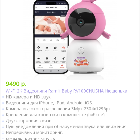
9490 р.
Wi-Fi 2K Видеоняня Ramili Baby RV100CNUSHA Нюшенька
HD камера и HD звук.
Видеоняня для iPhone, iPad, Android, iOS.
Камера высокого разрешения 3Mpx 2304x1296px..
Крепление для кроватки в комплекте (гибкое)..
Двухсторонняя связь.
Пуш-уведомления при обнаружении звука или движения..
Непрерывный мониторинг.
Датчик движения.
Модель: RV100CNUSHA.