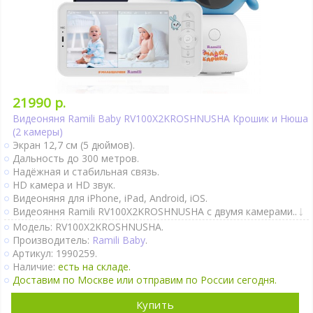
21990 р.
Видеоняня Ramili Baby RV100X2KROSHNUSHA Крошик и Нюша
(2 камеры)
Экран 12,7 см (5 дюймов).
Дальность до 300 метров.
Надёжная и стабильная связь.
HD камера и HD звук.
Видеоняня для iPhone, iPad, Android, iOS.
Видеояння Ramili RV100X2KROSHNUSHA с двумя камерами..
Видеоняня с родительским блоком.
Модель: RV100X2KROSHNUSHA.
Крепление к коляске и кроватке.
Производитель:
Ramili Baby
.
Двухсторонняя связь.
Артикул: 1990259.
Активация при плаче (VOX).
Наличие:
есть на складе.
Непрерывный мониторинг.
Доставим по Москве или отправим по России сегодня.
Датчик движения.
Термометр.
Купить