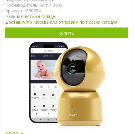
Термометр.
Производитель:
Ramili Baby
.
Гигрометр.
Артикул: 1990254.
Ночник.
Наличие:
есть на складе.
Поворот камеры удалённо.
Доставим по Москве или отправим по России сегодня.
Можно подключить к Power Bank.
Крепление на стене.
Купить
Ночное видение.
Интернет-доступ через Wi-Fi.
Подробно