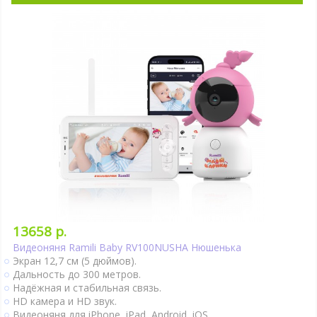
Оповещение об изменении температуры.
Гигрометр.
Ночник.
Колыбельные мелодии.
Таймер кормления.
Поворот камеры удалённо.
Камеры можно подключить к Power Bank..
Ночное видение.
Интернет-доступ через Wi-Fi.
Подробно
13658 р.
Видеоняня Ramili Baby RV100NUSHA Нюшенька
Экран 12,7 см (5 дюймов).
Дальность до 300 метров.
Надёжная и стабильная связь.
HD камера и HD звук.
Видеоняня для iPhone, iPad, Android, iOS.