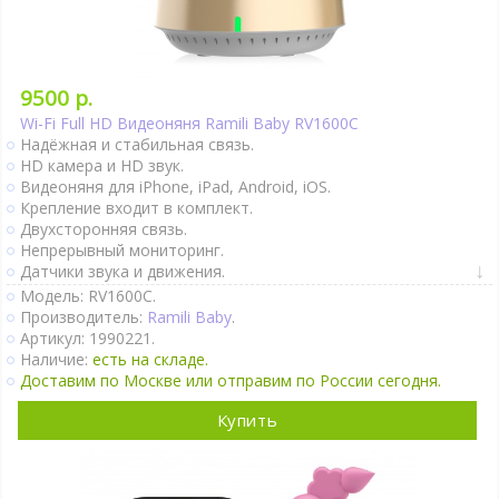
9500 р.
Wi-Fi Full HD Видеоняня Ramili Baby RV1600C
Надёжная и стабильная связь.
HD камера и HD звук.
Видеоняня для iPhone, iPad, Android, iOS.
Крепление входит в комплект.
Двухсторонняя связь.
Непрерывный мониторинг.
Датчики звука и движения.
Термометр.
Модель: RV1600C.
Колыбельные мелодии.
Производитель:
Ramili Baby
.
Поворот камеры удалённо.
Артикул: 1990221.
Крепление на стене.
Наличие:
есть на складе.
Ночное видение.
Доставим по Москве или отправим по России сегодня.
Интернет-доступ через Wi-Fi.
Купить
Подробно