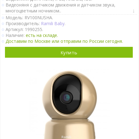
Видеоняня с датчиком движения и датчиком звука,
многоцветным ночником..
Гибкое крепление к коляске или к кроватке в комплекте..
Модель: RV100NUSHA.
Двухсторонняя связь.
Производитель:
Ramili Baby
.
Активация при плаче (VOX).
Артикул: 1990255.
Непрерывный мониторинг.
Наличие:
есть на складе.
Датчик движения.
Доставим по Москве или отправим по России сегодня.
Термометр.
Оповещение об изменении температуры.
Купить
Гигрометр.
Многоцветный мягкий LED-ночничок..
Колыбельные мелодии.
Таймер кормления.
Поворот камеры удалённо.
Камеру модно подключить к Power Bank для автономного
питания..
Крепление на стене.
Ночное видение.
Интернет-доступ через Wi-Fi.
Подробно