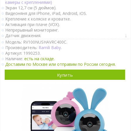
камеры с креплениями)
Экран 12,7 см (5 дюймов).
Видеоняня для iPhone, iPad, Android, iOS.
Крепление к коляске и кроватке.
Активация при плаче (VOX).
Непрерывный мониторинг.
Датчик движения.
Термометр, гигрометр, ночники на камерах, двухсторонняя
Модель: RV100NUSHAVRC400C.
связь.
Производитель:
Ramili Baby
.
Одна камера поворотная, вторая камера с аккумулятором.
Артикул: 1990253.
Интернет-доступ через Wi-Fi.
Наличие:
есть на складе.
Доставим по Москве или отправим по России сегодня.
Подробно
Купить