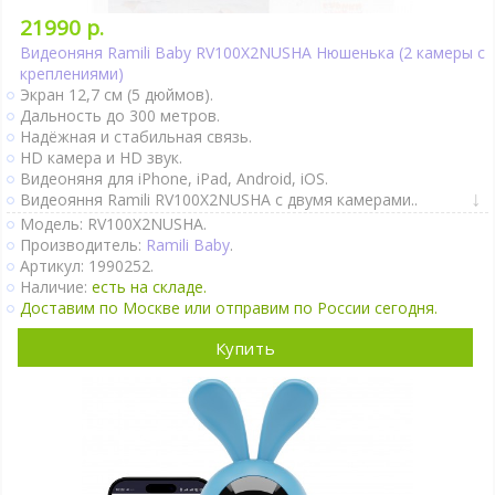
21990 р.
Видеоняня Ramili Baby RV100X2NUSHA Нюшенька (2 камеры с
креплениями)
Экран 12,7 см (5 дюймов).
Дальность до 300 метров.
Надёжная и стабильная связь.
HD камера и HD звук.
Видеоняня для iPhone, iPad, Android, iOS.
Видеояння Ramili RV100X2NUSHA с двумя камерами..
Видеоняня с родительским блоком.
Модель: RV100X2NUSHA.
Крепление к коляске и кроватке.
Производитель:
Ramili Baby
.
Двухсторонняя связь.
Артикул: 1990252.
Активация при плаче (VOX).
Наличие:
есть на складе.
Непрерывный мониторинг.
Доставим по Москве или отправим по России сегодня.
Датчик движения.
Термометр.
Купить
Оповещение об изменении температуры.
Гигрометр.
Ночник.
Колыбельные мелодии.
Таймер кормления.
Поворот камеры удалённо.
Две камеры можно подключить к Power Bank..