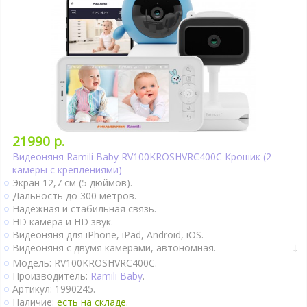
Ночное видение.
Интернет-доступ через Wi-Fi.
Подробно
21990 р.
Видеоняня Ramili Baby RV100KROSHVRC400C Крошик (2
камеры с креплениями)
Экран 12,7 см (5 дюймов).
Дальность до 300 метров.
Надёжная и стабильная связь.
HD камера и HD звук.
Видеоняня для iPhone, iPad, Android, iOS.
Видеоняня с двумя камерами, автономная.
Видеоняня с родительским блоком.
Модель: RV100KROSHVRC400C.
Крепление к коляске и кроватке.
Производитель:
Ramili Baby
.
Двухсторонняя связь.
Артикул: 1990245.
Активация при плаче (VOX).
Наличие:
есть на складе.