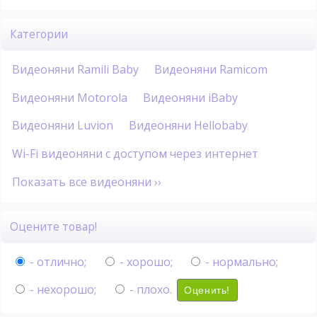
Категории
Видеоняни Ramili Baby
Видеоняни Ramicom
Видеоняни Motorola
Видеоняни iBaby
Видеоняни Luvion
Видеоняни Hellobaby
Wi-Fi видеоняни с доступом через интернет
Показать все видеоняни ››
Оцените товар!
- отлично;
- хорошо;
- нормально;
- нехорошо;
- плохо.
Оценить!