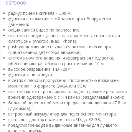
HISP5000
радиус приема сигнала – 300 м;
функция автоматической записи при обнаружении
движения;
опция записи видео по расписанию;
система передает данные на современные планшеты и
смартфоны (Android, iPad, iPhone);
push-уведомление отсылается автоматически при
срабатывании детектора движения;
система ночного видения: инфракрасная подсветка,
обеспечивающая обзор на расстоянии до 10 м;
высокое разрешение: HD 720Р;
функция записи звука;
в сетях с плохой пропускной способностью возможен
мониторинг в формате QVGA или VGA;
система может транслировать видео в режиме реального
времени одновременно с 1-4 камер (разделяемый экран);
большой переносной монитор: диагональ дисплея 17,8 см
(7 дюймов);
встроенный аккумулятор для переносного монитора;
есть слот для карт памяти: microSD до 32 GB;
предусмотрены две выдвижные антенны для лучшего
качества приема;