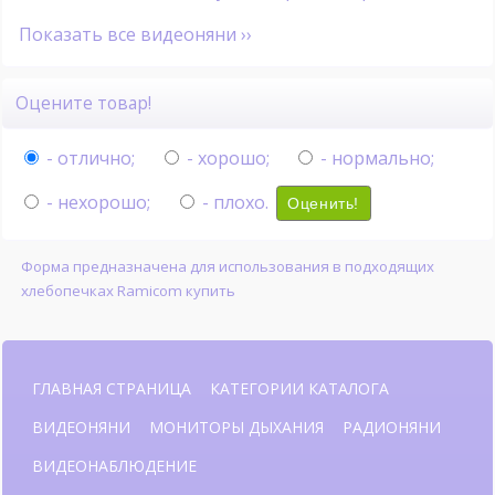
Показать все видеоняни ››
Оцените товар!
- отлично;
- хорошо;
- нормально;
- нехорошо;
- плохо.
Оценить!
Форма предназначена для использования в подходящих
хлебопечках Ramicom купить
ГЛАВНАЯ СТРАНИЦА
КАТЕГОРИИ КАТАЛОГА
ВИДЕОНЯНИ
МОНИТОРЫ ДЫХАНИЯ
РАДИОНЯНИ
ВИДЕОНАБЛЮДЕНИЕ