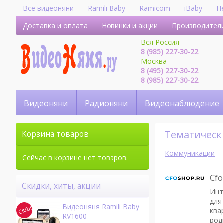
Все видеоняни
Ramili Baby
Ramicom
iBaby
H
Доставка и оплата
Новинки и акции
Производител
Вся Россия
8 (985) 227-30-22
Москва
8 (495) 227-30-22
8 (985) 227-30-22
Видеоняни
Радионяни
Видеонаблюдение
Тематичес
Корзина товаров
Коммуникации
Сейчас в корзине нет товаров.
Cfo
Скидки, хиты, акции
Инт
для
Видеоняня Ramili Baby
ква
RV1600
род