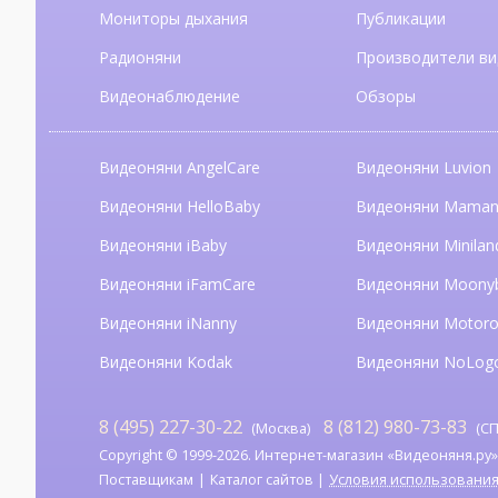
Мониторы дыхания
Публикации
Радионяни
Производители ви
Видеонаблюдение
Обзоры
Видеоняни AngelCare
Видеоняни Luvion
Видеоняни HelloBaby
Видеоняни Mama
Видеоняни iBaby
Видеоняни Minilan
Видеоняни iFamCare
Видеоняни Moony
Видеоняни iNanny
Видеоняни Motoro
Видеоняни Kodak
Видеоняни NoLog
8 (495) 227-30-22
8 (812) 980-73-83
(Москва)
(СП
Copyright © 1999-2026. Интернет-магазин «Видеоняня.ру». А
Поставщикам
Каталог сайтов
Условия использовани