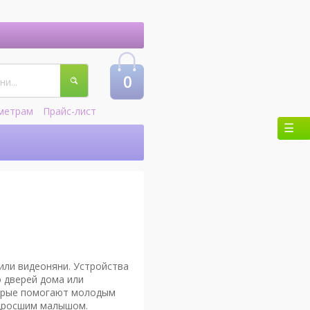
0
метрам
Прайс-лист
или видеоняни. Устройства
о дверей дома или
торые помогают молодым
одросшим малышом.