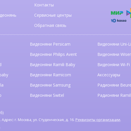
Контакты
деонянь
Сервисные центры
Обратная связь
Видеоняни Persicam
Видеоняни Uni-Li
n
Видеоняни Philips Avent
Видеоняни Wise
d
Видеоняни Ramili Baby
Видеоняни Wi-Fi
baby
Видеоняни Ramicom
Аксессуары
la
Видеоняни Samsung
Радионяни Beure
o
Видеоняни Switel
Радионяни Ramil
б)
дрес: г. Москва, ул. Студенческая, д. 16.
Реквизиты организации
.
я