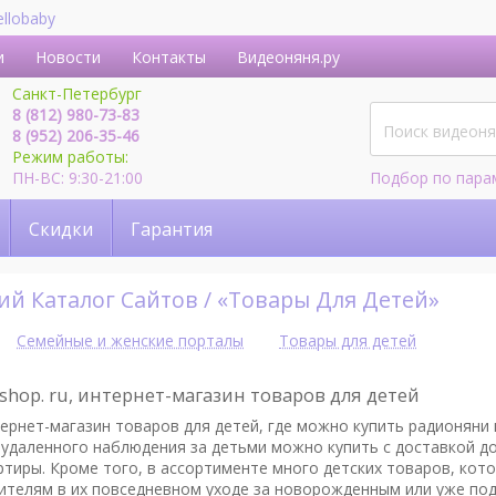
ellobaby
и
Новости
Контакты
Видеоняня.ру
Санкт-Петербург
8 (812) 980-73-83
8 (952) 206-35-46
Режим работы:
ПН-ВС: 9:30-21:00
Подбор по пара
Скидки
Гарантия
кий Каталог Сайтов / «Товары Для Детей»
Семейные и женские порталы
Товары для детей
shop. ru, интернет-магазин товаров для детей
ернет-магазин товаров для детей, где можно купить радионяни 
 удаленного наблюдения за детьми можно купить с доставкой д
ртиры. Кроме того, в ассортименте много детских товаров, ко
ителям в их повседневном уходе за новорожденным или уже п