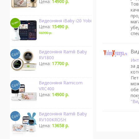
Цена:
14900 р.
Тов
кач
про
Видеоняня iBaby i20 Yobi
маг
Цена:
15490 р.
убе
спе
16990 р.
Ви
Видеоняня Ramili Baby
RV1800
Инт
Цена:
17700 р.
за 
кот
Пет
Видеоняня Ramicom
мож
VRC400
обе
Цена:
14900 р.
пок
"Ви
Видеоняня Ramili Baby
RV100KROSH
Цена:
13658 р.