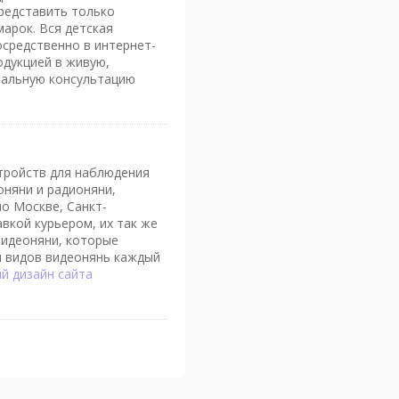
редставить только
арок. Вся детская
осредственно в интернет-
одукцией в живую,
нальную консультацию
тройств для наблюдения
оняни и радионяни,
о Москве, Санкт-
авкой курьером, их так же
видеоняни, которые
и видов видеонянь каждый
й дизайн сайта