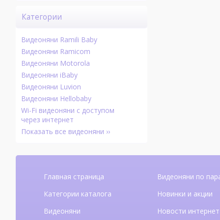
Категории
Видеоняни Ramili Baby
Видеоняни Ramicom
Видеоняни Motorola
Видеоняни iBaby
Видеоняни Luvion
Видеоняни Hellobaby
Wi-Fi видеоняни с доступом
через интернет
Показать все видеоняни ››
Главная страница
Видеоняни по пар
Категории каталога
Новинки и акции
Видеоняни
Новости интернет