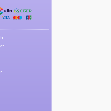
fe
net
r
i