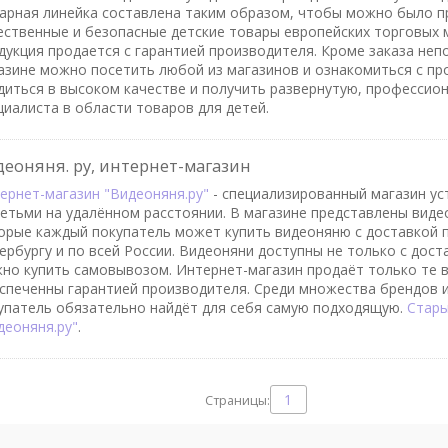
арная линейка составлена таким образом, чтобы можно было п
ественные и безопасные детские товары европейских торговых м
дукция продается с гарантией производителя. Кроме заказа неп
азине можно посетить любой из магазинов и ознакомиться с пр
диться в высоком качестве и получить развернутую, профессио
циалиста в области товаров для детей.
деоняня. ру, интернет-магазин
ернет-магазин "Видеоняня.ру"
- специализированный магазин ус
детьми на удалённом расстоянии. В магазине представлены виде
орые каждый покупатель может купить видеоняню с доставкой п
ербургу и по всей России. Видеоняни доступны не только с дост
но купить самовывозом. Интернет-магазин продаёт только те 
спеченны гарантией производителя. Среди множества брендов 
упатель обязательно найдёт для себя самую подходящую.
Стары
деоняня.ру"
.
1