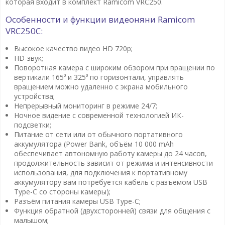
которая входит в комплект Ramicom VRC250.
Особенности и функции видеоняни
Ramicom
VRC250
C:
Высокое качество видео HD 720p;
HD-звук;
Поворотная камера с широким обзором при вращении по
вертикали 165⁰ и 325⁰ по горизонтали, управлять
вращением можно удаленно с экрана мобильного
устройства;
Непрерывный мониторинг в режиме 24/7;
Ночное видение с современной технологией ИК-
подсветки;
Питание от сети или от обычного портативного
аккумулятора (Power Bank, объём 10 000 mAh
обеспечивает автономную работу камеры до 24 часов,
продолжительность зависит от режима и интенсивности
использования, для подключения к портативному
аккумулятору вам потребуется кабель с разъемом USB
Type-C со стороны камеры);
Разъём питания камеры USB Type-C;
Функция обратной (двухсторонней) связи для общения с
малышом;