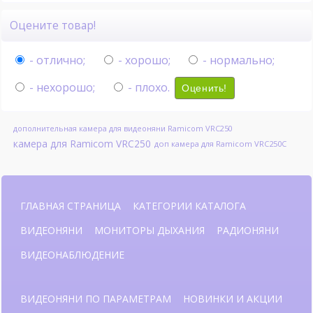
Оцените товар!
- отлично;
- хорошо;
- нормально;
- нехорошо;
- плохо.
Оценить!
дополнительная камера для видеоняни Ramicom VRC250
камера для Ramicom VRC250
доп камера для Ramicom VRC250C
ГЛАВНАЯ СТРАНИЦА
КАТЕГОРИИ КАТАЛОГА
ВИДЕОНЯНИ
МОНИТОРЫ ДЫХАНИЯ
РАДИОНЯНИ
ВИДЕОНАБЛЮДЕНИЕ
ВИДЕОНЯНИ ПО ПАРАМЕТРАМ
НОВИНКИ И АКЦИИ