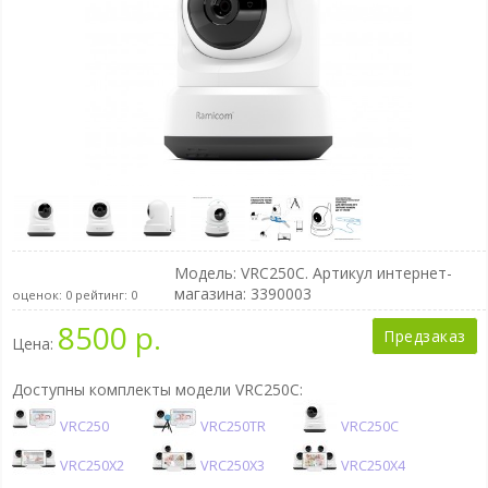
Модель:
VRC250C
. Артикул интернет-
магазина: 3390003
оценок:
0
рейтинг:
0
8500 р.
Предзаказ
Цена:
Доступны комплекты модели VRC250C:
VRC250
VRC250TR
VRC250C
VRC250X2
VRC250X3
VRC250X4