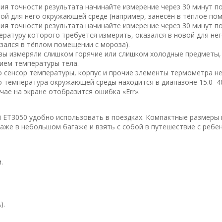
ия точности результата начинайте измерение через 30 минут по
вой для него окружающей среде (например, занесён в тёплое пом
ия точности результата начинайте измерение через 30 минут по
пературу которого требуется измерить, оказался в новой для н
азался в тёплом помещении с мороза).
 вы измеряли слишком горячие или слишком холодные предметы,
ием температуры тела.
о сенсор температуры, корпус и прочие элементы термометра не
о температура окружающей среды находится в диапазоне 15.0–40.
чае на экране отобразится ошибка «Err».
i ET3050 удобно использовать в поездках. Компактные размеры
даже в небольшом багаже и взять с собой в путешествие с ребе
.
).