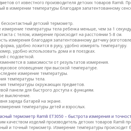
метов от известного производителя детских товаров Ramili. Пр
ый в измерении температуры благодаря запатентованному сенс
бесконтактный детский термометр.
измерение температуры тела ребенка меньше, чем за 1 секунду
нтакта с телом, измерение происходит на расстоянии 5-8 см.
сть измерения благодаря запатентованному датчику (изготовле
форма, удобно ложится в руку, удобно измерять температуру.
змер, удобно использовать дома и в поездках.
ей с подсветкой.
изменяется в зависимости от результатов измерения.
звуковое оповещение при высокой температуре.
следнее измерение температуры.
ия температуры тела.
ния температуры окружающих предметов.
евой панели для быстрого доступа к функциям.
ое выключение.
вня заряда батарей на экране.
измерения температуры детей и взрослых.
асный термометр Ramili ET3050 – быстрота измерения и точност
им качеством изделий производитель детских товаров Ramili п
ный и точный термометр. Измерение температуры происходит 