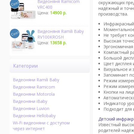
Видеоняня Ramicom
окружающих пред
VRC400
надёжный и точн
Цена:
14900 р.
производства.
Инфракрасный 
Моментальное 
Видеоняня Ramili Baby
Не требует ко
RV100KROSH
Высокая точно
Цена:
13658 р.
Эргономичная 
Компактный ра
Большой диспл
Цвет дисплея 
Категории
Визуальное и 
Запоминает по
Видеоняни Ramili Baby
Режим измерен
Режим измере
Видеоняни Ramicom
Кнопки на лиц
Видеоняни Motorola
Автоматическ
Видеоняни iBaby
Индикатор уро
Видеоняни Luvion
Подходит для 
Видеоняни Hellobaby
Детский инфракр
Wi-Fi видеоняни с доступом
Известный высок
через интернет
родителей надёж