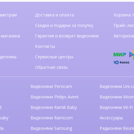
аметрам
Доставка и оплата
Корзина 
Скидки и подарки за покупку
Прайс-ли
-магазина
Гарантия и возврат видеоняни
Авториза
Контакты
деонянь
Сервисные центры
Обратная связь
Видеоняни Persicam
Видеоняни Uni-Li
n
Видеоняни Philips Avent
Видеоняни Wise
d
Видеоняни Ramili Baby
Видеоняни Wi-Fi
baby
Видеоняни Ramicom
Аксессуары
la
Видеоняни Samsung
Радионяни Beure