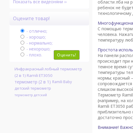
Показать все видеоняни ››
области лба на 
ребенок не буде
технологичному 
Оцените товар!
Многофункциона
С помощью термо
- отлично;
человека. Нажат
- хорошо;
температуру лю
- нормально;
- нехорошо;
Простота исполь
- плохо.
На панели распо
Оценить!
происходит при 
темное время су
Инфракрасный лобный термометр
температуры тел
(2 в 1) Ramili ET3050
нормы; красный 
термометр (2 в 1)
Ramili Baby
сопровождается 
детский термометр
слишком высокой
Термометр Ramil
термометр детский
(например, на х
Ramili ET3050 р
приблизительно 
достаточно прос
Внимание! Важно