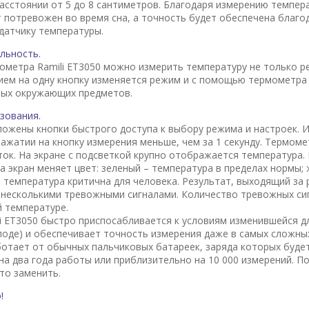
расстоянии от 5 до 8 сантиметров. Благодаря измерению темпе
т потревожен во время сна, а точность будет обеспечена благо
датчику температуры.
льность.
метра Ramili ET3050 можно измерить температуру не только ре
ием на одну кнопку изменяется режим и с помощью термометр
бых окружающих предметов.
зования.
ложены кнопки быстрого доступа к выбору режима и настроек.
нажатии на кнопку измерения меньше, чем за 1 секунду. Термом
ток. На экране с подсветкой крупно отображается температура.
а экран меняет цвет: зеленый – температура в пределах нормы;
– температура критична для человека. Результат, выходящий за
несколькими тревожными сигналами. Количество тревожных сиг
 температуре.
i ET3050 быстро приспосабливается к условиям изменившейся 
олоде) и обеспечивает точность измерения даже в самых сложных
аботает от обычных пальчиковых батареек, заряда которых буде
на два года работы или приблизительно на 10 000 измерений. П
то заменить.
!