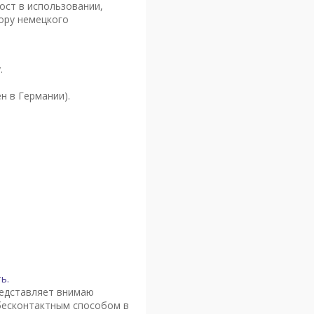
ост в использовании,
ору немецкого
.
н в Германии).
ь.
редставляет внимаю
бесконтактным способом в