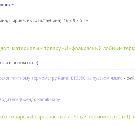
аковке:
ина, ширина, высота/глубина):
16 x 9 x 5 см.
доп. материалы к товару «Инфракрасный лобный термом
тся в новом окне)
есконтактному термометру Ramili ET3050 на русском языке
- фай
одитель (бренд): Ramili Baby
в о товаре
«Инфракрасный лобный термометр (2 в 1) R