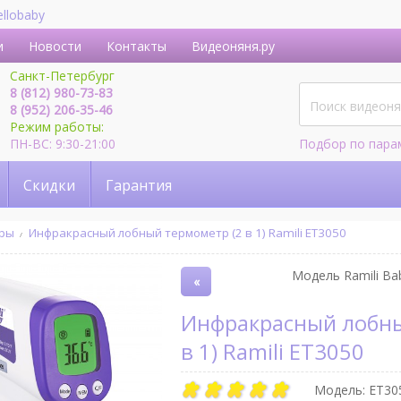
ellobaby
и
Новости
Контакты
Видеоняня.ру
Санкт-Петербург
8 (812) 980-73-83
8 (952) 206-35-46
Режим работы:
ПН-ВС: 9:30-21:00
Подбор по пара
Скидки
Гарантия
тры
Инфракрасный лобный термометр (2 в 1) Ramili ET3050
Модель Ramili Bab
«
Инфракрасный лобный термометр (2
в 1) Ramili ET3050
Модель:
ET30