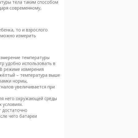
ратуры тела таким способом
даря современному,
бенка, то и взрослого
а можно измерить
 Измерение температуры
етр удобно использовать в
 В режиме измерения
 жёлтый – температура выше
 рамки нормы,
налов увеличивается при
для него окружающей среды
 условиях.
т достаточно
осле чего батареи