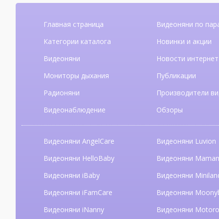
Главная страница
Видеоняни по пар
Категории каталога
Новинки и акции
Видеоняни
Новости интернет
Мониторы дыхания
Публикации
Радионяни
Производители ви
Видеонаблюдение
Обзоры
Видеоняни AngelCare
Видеоняни Luvion
Видеоняни HelloBaby
Видеоняни Mama
Видеоняни iBaby
Видеоняни Minilan
Видеоняни iFamCare
Видеоняни Moony
Видеоняни iNanny
Видеоняни Motoro