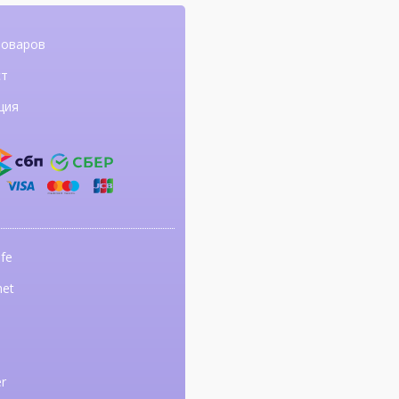
товаров
ст
ция
fe
net
r