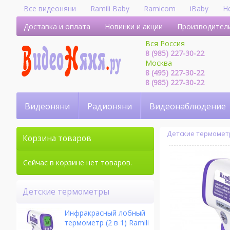
Все видеоняни
Ramili Baby
Ramicom
iBaby
H
Доставка и оплата
Новинки и акции
Производител
Вся Россия
8 (985) 227-30-22
Москва
8 (495) 227-30-22
8 (985) 227-30-22
Видеоняни
Радионяни
Видеонаблюдение
Детские термоме
Корзина товаров
Сейчас в корзине нет товаров.
Детские термометры
Инфракрасный лобный
термометр (2 в 1) Ramili