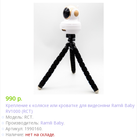
990 р.
Крепление к коляске или кроватке для видеоняни Ramili Baby
RV1000 (RCT)
Модель: RCT.
Производитель:
Ramili Baby
.
Артикул: 1990160.
Наличие:
нет на складе.