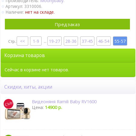
Производитель:
Moonybaby
.
Артикул: 3310006.
Наличие:
нет на складе.
Предзаказ
1-9
19-27
28-36
37-45
46-54
55-57
...
Корзина товаров
Сейчас в корзине нет товаров.
Скидки, хиты, акции
Видеоняня Ramili Baby RV1600
Цена:
14900 р.