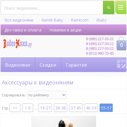
Все видеоняни
Ramili Baby
Ramicom
iBaby
Hellobaby
Доставка и оплата
Новинки и акции
8 (985) 227-30-22
8 (495) 227-30-22
0
8 (985) 227-30-22
8 (812) 980-73-83
Видеоняни
Скидки
Гарантия
Аксессуары к видеоняням
Сортировать:
1-9
19-27
28-36
37-45
46-54
55-57
...