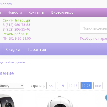
ellobaby
и
Новости
Контакты
Видеоняня.ру
Санкт-Петербург
8 (812) 980-73-83
8 (952) 206-35-46
Режим работы:
ПН-ВС: 9:30-21:00
Подбор по пара
Скидки
Гарантия
деонаблюдение
юдение
1-9
10-18
19-25
все