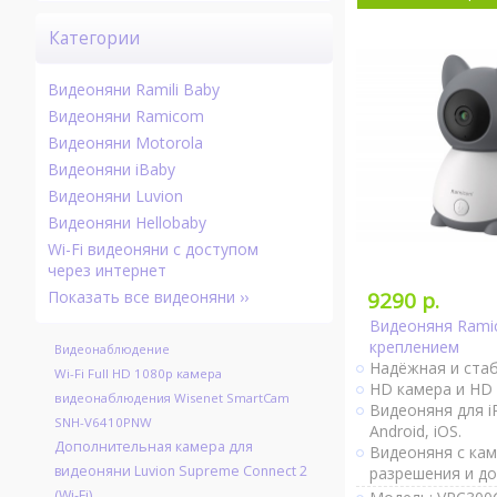
Категории
Видеоняни Ramili Baby
Видеоняни Ramicom
Видеоняни Motorola
Видеоняни iBaby
Видеоняни Luvion
Видеоняни Hellobaby
Wi-Fi видеоняни с доступом
через интернет
9290 р.
Показать все видеоняни ››
Видеоняня Rami
креплением
Видеонаблюдение
Надёжная и стаб
Wi-Fi Full HD 1080p камера
HD камера и HD 
видеонаблюдения Wisenet SmartCam
Видеоняня для iP
SNH-V6410PNW
Android, iOS.
Дополнительная камера для
Видеоняня с ка
видеоняни Luvion Supreme Connect 2
разрешения и д
интернет, с кре
(Wi-Fi)