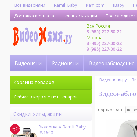
Все видеоняни
Ramili Baby
Ramicom
iBaby
H
Доставка и оплата
Новинки и акции
Производител
Вся Россия
8 (985) 227-30-22
Москва
8 (495) 227-30-22
8 (985) 227-30-22
Видеоняни
Радионяни
Видеонаблюдение
Видеоняня.ру
Ви
Корзина товаров
Видеонабл
Сейчас в корзине нет товаров.
Сортировать:
Скидки, хиты, акции
Видеоняня Ramili Baby
RV1600