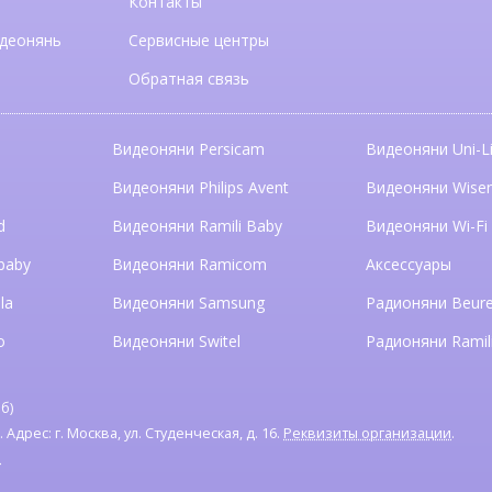
Контакты
деонянь
Сервисные центры
Обратная связь
Видеоняни Persicam
Видеоняни Uni-Li
n
Видеоняни Philips Avent
Видеоняни Wise
d
Видеоняни Ramili Baby
Видеоняни Wi-Fi
baby
Видеоняни Ramicom
Аксессуары
la
Видеоняни Samsung
Радионяни Beure
o
Видеоняни Switel
Радионяни Ramil
б)
дрес: г. Москва, ул. Студенческая, д. 16.
Реквизиты организации
.
я