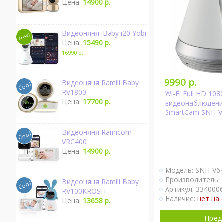
Цена:
14900 р.
Видеоняня iBaby i20 Yobi
Цена:
15490 р.
16990 р.
9990 р.
Видеоняня Ramili Baby
RV1800
Wi-Fi Full HD 10
Цена:
17700 р.
видеонаблюдени
SmartCam SNH-
Видеоняня Ramicom
VRC400
Цена:
14900 р.
Модель: SNH-V6
Производитель:
Видеоняня Ramili Baby
Артикул: 3340006
RV100KROSH
Наличие:
нет на 
Цена:
13658 р.
Пред