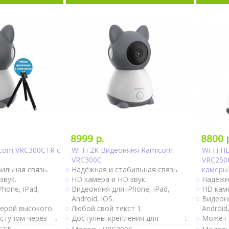
Датчик
Термом
Гигроме
Ночник.
Поворо
Можно 
Креплен
Ночное
Интерне
8999 р.
8800 
com VRC300CTR с
Wi-Fi 2K Видеоняня Ramicom
Wi-Fi 
VRC300C
VRC250
ильная связь.
Надёжная и стабильная связь.
камеры
звук.
HD камера и HD звук.
Надёжна
hone, iPad,
Видеоняня для iPhone, iPad,
HD каме
Android, iOS.
Видеоня
мерой высокого
Любой свой текст 1.
Android,
оступом через
Доступны крепления для
Может 
плением в
кроватки и коляски.
видеон