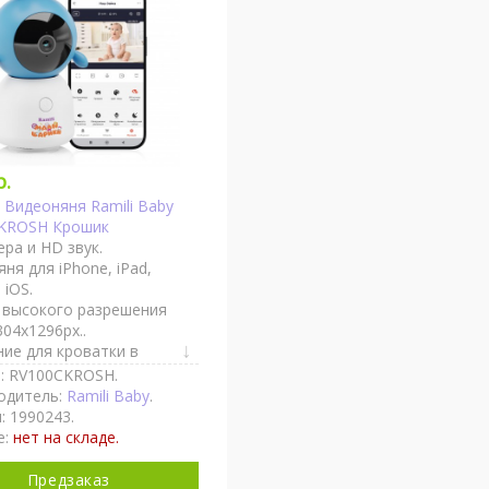
р.
K Видеоняня Ramili Baby
KROSH Крошик
ра и HD звук.
ня для iPhone, iPad,
 iOS.
 высокого разрешения
04x1296px..
ие для кроватки в
те (гибкое)..
: RV100CKROSH.
ронняя связь.
одитель:
Ramili Baby
.
едомления при
: 1990243.
жении звука или
е:
нет на складе.
я..
ывный мониторинг.
Предзаказ