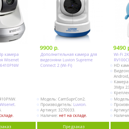
9900 р.
9490 
80p камера
Дополнительная камера для
Wi-Fi 2
я Wisenet
видеоняни Luvion Supreme
RV100C
V6410PNW
Connect 2 (Wi-Fi)
HD каме
Видеоня
Android,
Камера
3Mpx 23
Креплен
комплек
410PNW.
Модель: CamSuprCon2.
Модель
Двухсто
Wisenet
.
Производитель:
Luvion
.
Произв
Пуш-ув
.
Артикул: 3270033.
Артикул
обнару
складе.
Наличие:
нет на складе.
Наличи
движени
Непрер
заказ
Предзаказ