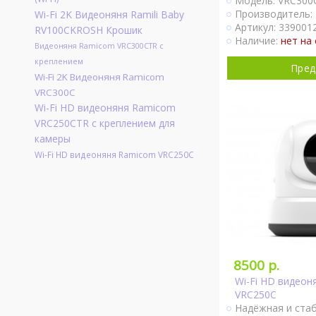
Модель: VRC300
комплекте.
Производитель:
Wi-Fi 2K Видеоняня Ramili Baby
Крепление к кол
Артикул: 3390012
RV100CKROSH Крошик
Двухсторонняя с
Наличие:
нет на 
Видеоняня Ramicom VRC300CTR с
Активация при п
креплением
Непрерывный мо
Пред
Wi-Fi 2K Видеоняня Ramicom
Датчик движени
Термометр.
VRC300C
Гигрометр.
Wi-Fi HD видеоняня Ramicom
Колыбельные ме
VRC250CTR с креплением для
Поворот камеры
камеры
Может работать
Wi-Fi HD видеоняня Ramicom VRC250C
Крепление на ст
Ночное видение
1 камера в комп
Подр
8500 р.
Wi-Fi HD видео
VRC250C
Надёжная и стаб