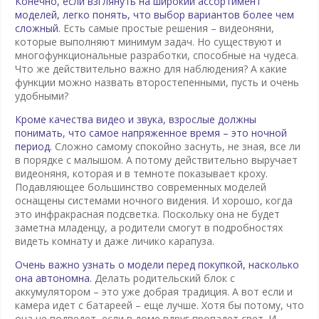
Конечно, если взглянуть на широкий ассортимент
моделей, легко понять, что выбор вариантов более чем
сложный.
Есть самые простые решения – видеоняни,
которые выполняют минимум задач. Но существуют и
многофункциональные разработки, способные на чудеса.
Что же действительно важно для наблюдения? А какие
функции можно назвать второстепенными, пусть и очень
удобными?
Кроме качества видео и звука, взрослые должны
понимать, что самое напряженное время – это ночной
период.
Сложно самому спокойно заснуть, не зная, все ли
в порядке с малышом. А потому действительно выручает
видеоняня, которая и в темноте показывает кроху.
Подавляющее большинство современных моделей
оснащены системами ночного видения. И хорошо, когда
это инфракрасная подсветка. Поскольку она не будет
заметна младенцу, а родители смогут в подробностях
видеть комнату и даже личико карапуза.
Очень важно узнать о модели перед покупкой, насколько
она автономна.
Делать родительский блок с
аккумулятором – это уже добрая традиция. А вот если и
камера идет с батареей – еще лучше. Хотя бы потому, что
она не подведет, если в доме вдруг пропадет свет. И,