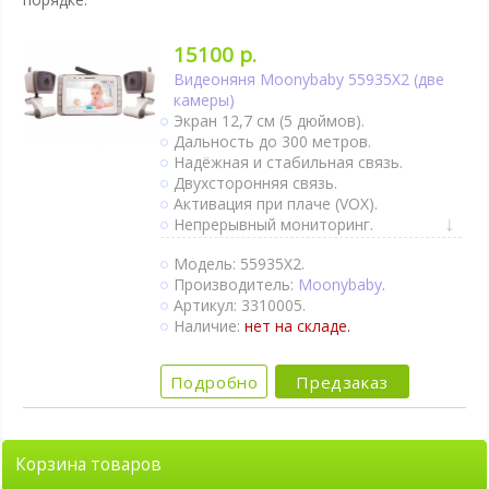
15100 р.
Видеоняня Moonybaby 55935X2 (две
камеры)
Экран 12,7 см (5 дюймов).
Дальность до 300 метров.
Надёжная и стабильная связь.
Двухсторонняя связь.
Активация при плаче (VOX).
Непрерывный мониторинг.
Термометр.
Модель: 55935X2.
Оповещение об изменении
Производитель:
Moonybaby
.
температуры.
Артикул: 3310005.
Колыбельные мелодии.
Наличие:
нет на складе.
Крепление на стене.
Ночное видение.
2 камеры в комплекте.
Подробно
Предзаказ
Корзина товаров