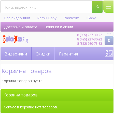
Все видеоняни
Ramili Baby
Ramicom
iBaby
Hellobaby
Доставка и оплата
Новинки и акции
8 (985) 227-30-22
8 (495) 227-30-22
0
8 (812) 980-73-83
Видеоняни
Скидки
Гарантия
Корзина товаров
Корзина товаров пуста
Корзина товаров
Сейчас в корзине нет товаров.