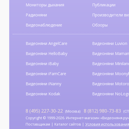
Мониторы дыхания
Публикации
Радионяни
Производители ви
Видеонаблюдение
Обзоры
Видеоняни AngelCare
Видеоняни Luvion
Видеоняни HelloBaby
Видеоняни Mama
Видеоняни iBaby
Видеоняни Minilan
Видеоняни iFamCare
Видеоняни Moony
Видеоняни iNanny
Видеоняни Motoro
Видеоняни Kodak
Видеоняни NoLog
8 (495) 227-30-22
8 (812) 980-73-83
(Москва)
(СП
Copyright © 1999-2026. Интернет-магазин «Видеоняня.ру». А
Поставщикам
Каталог сайтов
Условия использовани