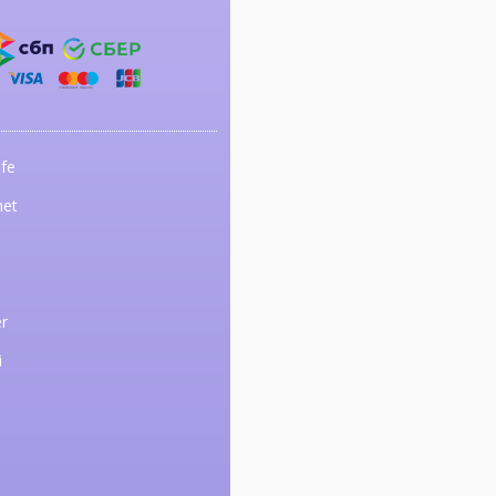
fe
net
r
i