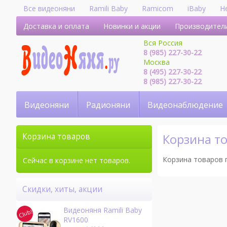
Все видеоняни
Ramili Baby
Ramicom
iBaby
H
Доставка и оплата
Новинки и акции
Производител
Вся Россия
8 (985) 227-30-22
Москва
8 (495) 227-30-22
8 (985) 227-30-22
Видеоняни
Радионяни
Видеонаблюдение
Корзина т
Корзина товаров
Корзина товаров 
Сейчас в корзине нет товаров.
Скидки, хиты, акции
Видеоняня Ramili Baby
RV1600