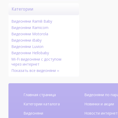
Категории
Видеоняни Ramili Baby
Видеоняни Ramicom
Видеоняни Motorola
Видеоняни iBaby
Видеоняни Luvion
Видеоняни Hellobaby
Wi-Fi видеоняни с доступом
через интернет
Показать все видеоняни ››
Главная страница
Видеоняни по пар
Категории каталога
Новинки и акции
Видеоняни
Новости интернет