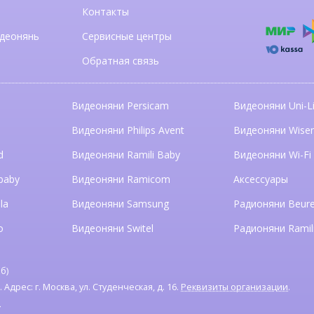
Контакты
деонянь
Сервисные центры
Обратная связь
Видеоняни Persicam
Видеоняни Uni-Li
n
Видеоняни Philips Avent
Видеоняни Wise
d
Видеоняни Ramili Baby
Видеоняни Wi-Fi
baby
Видеоняни Ramicom
Аксессуары
la
Видеоняни Samsung
Радионяни Beure
o
Видеоняни Switel
Радионяни Ramil
б)
дрес: г. Москва, ул. Студенческая, д. 16.
Реквизиты организации
.
я