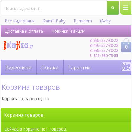
Все видеоняни
Ramili Baby
Ramicom
iBaby
Hellobaby
Доставка и оплата
Новинки и акции
8 (985) 227-30-22
8 (495) 227-30-22
0
8 (985) 227-30-22
8 (812) 980-73-83
Видеоняни
Скидки
Гарантия
Корзина товаров
Корзина товаров пуста
Корзина товаров
Сейчас в корзине нет товаров.