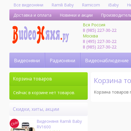
Все видеоняни
Ramili Baby
Ramicom
iBaby
H
Доставка и оплата
Новинки и акции
Производител
Вся Россия
8 (985) 227-30-22
Москва
8 (495) 227-30-22
8 (985) 227-30-22
Видеоняни
Радионяни
Видеонаблюдение
Корзина т
Корзина товаров
Корзина товаров 
Сейчас в корзине нет товаров.
Скидки, хиты, акции
Видеоняня Ramili Baby
RV1600