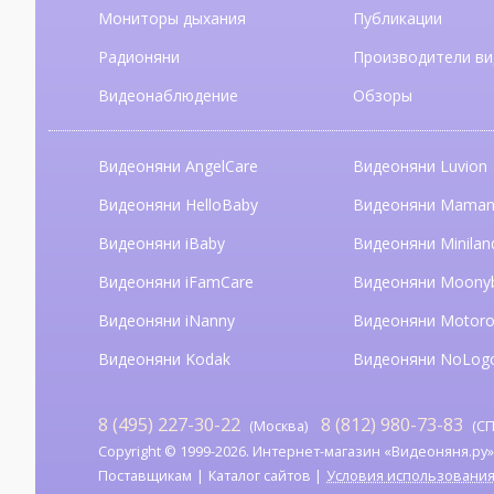
Мониторы дыхания
Публикации
Радионяни
Производители ви
Видеонаблюдение
Обзоры
Видеоняни AngelCare
Видеоняни Luvion
Видеоняни HelloBaby
Видеоняни Mama
Видеоняни iBaby
Видеоняни Minilan
Видеоняни iFamCare
Видеоняни Moony
Видеоняни iNanny
Видеоняни Motoro
Видеоняни Kodak
Видеоняни NoLog
8 (495) 227-30-22
8 (812) 980-73-83
(Москва)
(СП
Copyright © 1999-2026. Интернет-магазин «Видеоняня.ру». А
Поставщикам
Каталог сайтов
Условия использовани