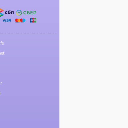
fe
net
r
i