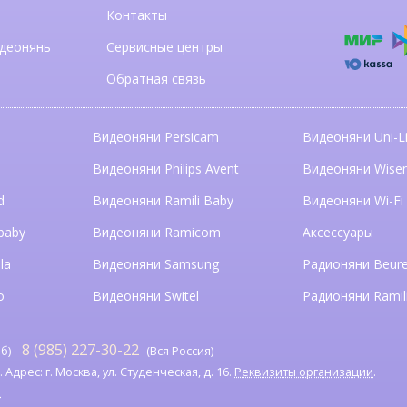
Контакты
деонянь
Сервисные центры
Обратная связь
Видеоняни Persicam
Видеоняни Uni-Li
n
Видеоняни Philips Avent
Видеоняни Wise
d
Видеоняни Ramili Baby
Видеоняни Wi-Fi
baby
Видеоняни Ramicom
Аксессуары
la
Видеоняни Samsung
Радионяни Beure
o
Видеоняни Switel
Радионяни Ramil
8 (985) 227-30-22
б)
(Вся Россия)
дрес: г. Москва, ул. Студенческая, д. 16.
Реквизиты организации
.
я