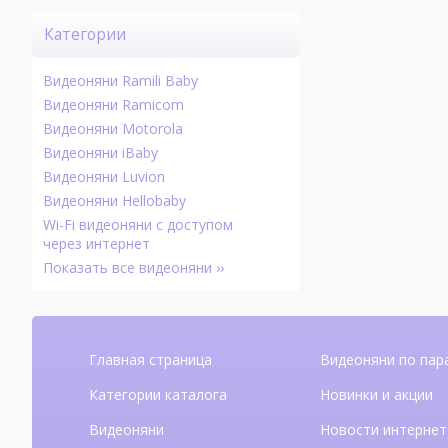
Категории
Видеоняни Ramili Baby
Видеоняни Ramicom
Видеоняни Motorola
Видеоняни iBaby
Видеоняни Luvion
Видеоняни Hellobaby
Wi-Fi видеоняни с доступом
через интернет
Показать все видеоняни ››
Главная страница
Видеоняни по пар
Категории каталога
Новинки и акции
Видеоняни
Новости интернет